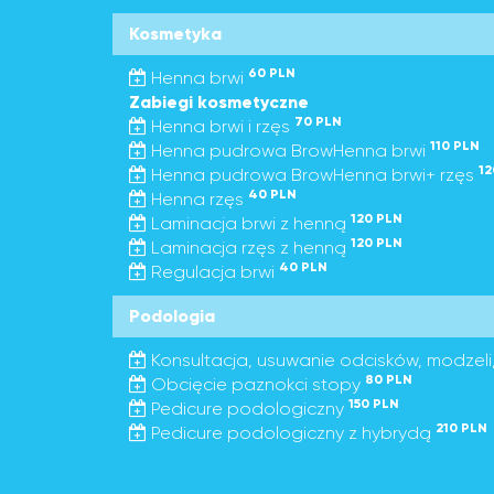
Kosmetyka
60 PLN
Henna brwi
Zabiegi kosmetyczne
70 PLN
Henna brwi i rzęs
110 PLN
Henna pudrowa BrowHenna brwi
12
Henna pudrowa BrowHenna brwi+ rzęs
40 PLN
Henna rzęs
120 PLN
Laminacja brwi z henną
120 PLN
Laminacja rzęs z henną
40 PLN
Regulacja brwi
Podologia
Konsultacja, usuwanie odcisków, modzeli,
80 PLN
Obcięcie paznokci stopy
150 PLN
Pedicure podologiczny
210 PLN
Pedicure podologiczny z hybrydą