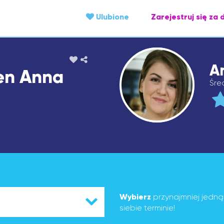
Ulubione
Zarejestruj się za 
A
en Anna
Śre
Wybierz
przynajmniej jedn
siebie terminie!