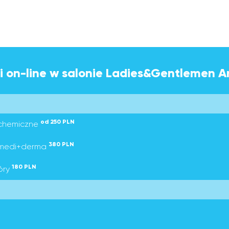
i on-line w salonie Ladies&Gentlemen A
od 250 PLN
 chemiczne
380 PLN
- medi+derma
180 PLN
óry