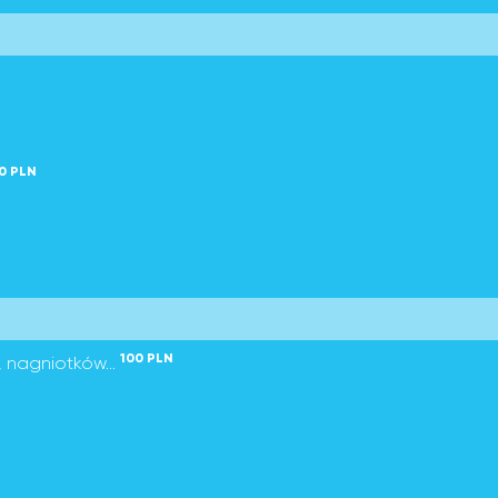
0 PLN
100 PLN
 nagniotków...