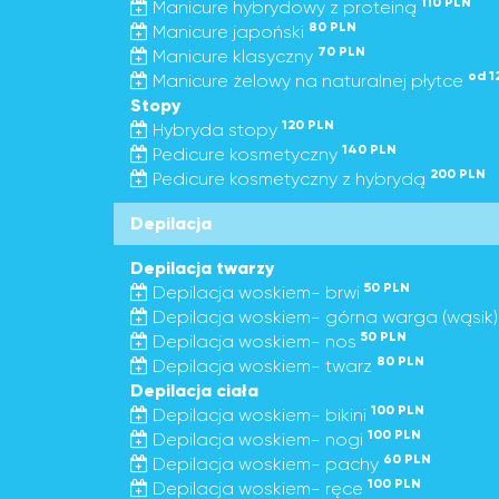
110 PLN
Manicure hybrydowy z proteiną
80 PLN
Manicure japoński
70 PLN
Manicure klasyczny
od 1
Manicure żelowy na naturalnej płytce
Stopy
120 PLN
Hybryda stopy
140 PLN
Pedicure kosmetyczny
200 PLN
Pedicure kosmetyczny z hybrydą
Depilacja
Depilacja twarzy
50 PLN
Depilacja woskiem- brwi
Depilacja woskiem- górna warga (wąsik
50 PLN
Depilacja woskiem- nos
80 PLN
Depilacja woskiem- twarz
Depilacja ciała
100 PLN
Depilacja woskiem- bikini
100 PLN
Depilacja woskiem- nogi
60 PLN
Depilacja woskiem- pachy
100 PLN
Depilacja woskiem- ręce