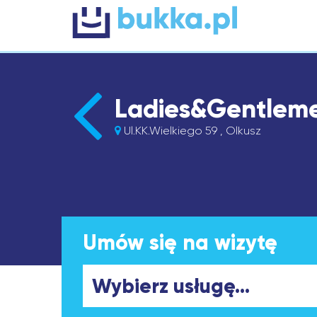
Ladies&Gentlem
Ul.KK.Wielkiego 59 , Olkusz
Umów się na wizytę