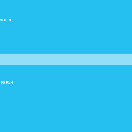
20 PLN
50 PLN
)