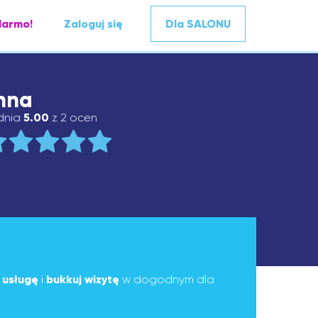
darmo!
Zaloguj się
Dla SALONU
nna
dnia
5.00
z 2 ocen
ą
usługę
i
bukkuj wizytę
w dogodnym dla