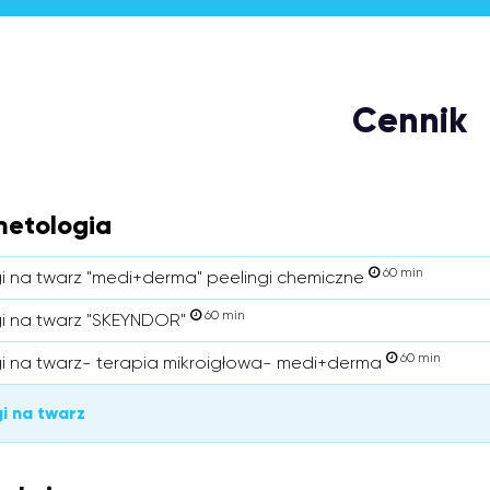
Cennik
etologia
60 min
i na twarz "medi+derma" peelingi chemiczne
60 min
i na twarz "SKEYNDOR"
60 min
i na twarz- terapia mikroigłowa- medi+derma
i na twarz