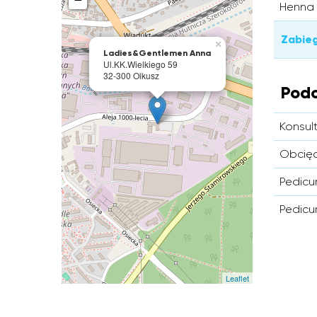
Henna 
Zabie
×
Ladies&Gentlemen Anna
Ul.KK.Wielkiego 59
32-300 Olkusz
Podo
Konsul
Obcięc
Pedicu
Pedicu
Leaflet