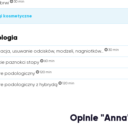
30 min
brwi
gi kosmetyczne
logia
30 min
tacja, usuwanie odcisków, modzeli, nagniotków...
60 min
ie paznokci stopy
120 min
re podologiczny
120 min
re podologiczny z hybrydą
Opinie "Anna"