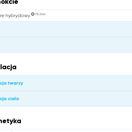
okcie
75 min
re hybrydowy
lacja
cja twarzy
cja ciała
metyka