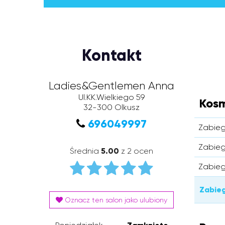
Kontakt
Ladies&Gentlemen Anna
Ul.KK.Wielkiego 59
Kosm
32-300
Olkusz
696049997
Zabieg
Zabieg
Średnia
5.00
z 2 ocen
Zabieg
Zabieg
Oznacz ten salon jako ulubiony