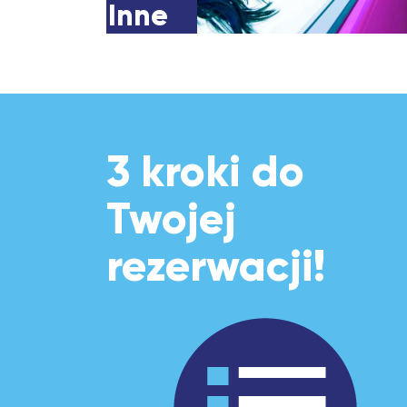
Inne
3 kroki do
Twojej
rezerwacji!