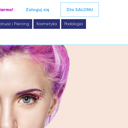
darmo!
Zaloguj się
Dla SALONU
atuaż i Piercing
Kosmetyka
Podologia