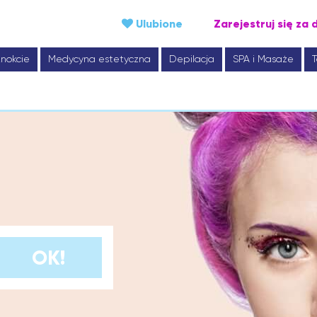
Ulubione
Zarejestruj się za 
nokcie
Medycyna estetyczna
Depilacja
SPA i Masaże
T