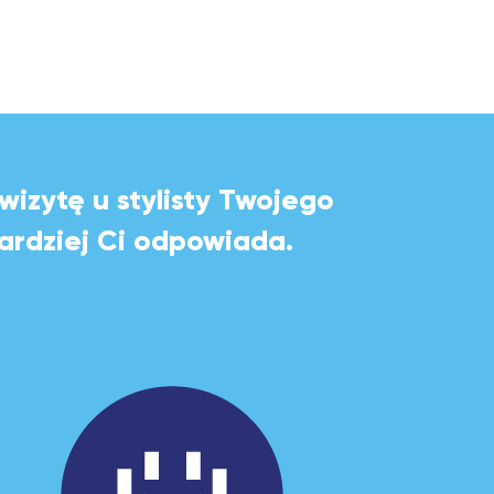
izytę u stylisty Twojego
bardziej Ci odpowiada.