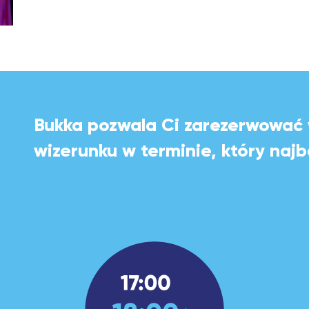
Bukka pozwala Ci zarezerwować w
wizerunku w terminie, który naj