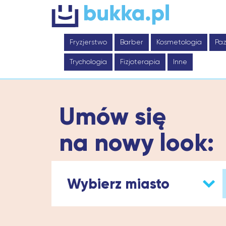
Fryzjerstwo
Barber
Kosmetologia
Paz
Trychologia
Fizjoterapia
Inne
Umów się
na nowy look:
Wybierz miasto