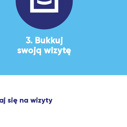
3. Bukkuj
swoją wizytę
aj się na wizyty