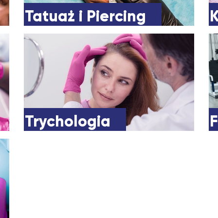
Tatuaż i Piercing
Trychologia
F