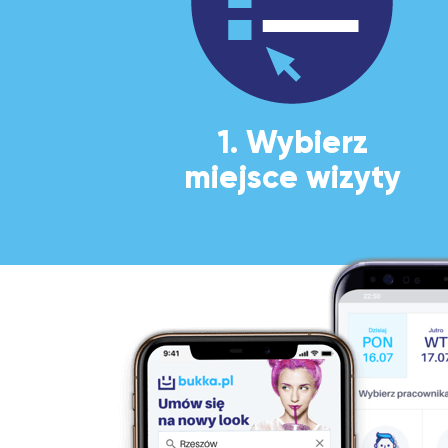
1. Wybierz
miejsce wizyty