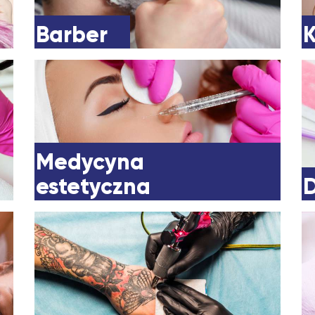
Barber
Medycyna
estetyczna
D