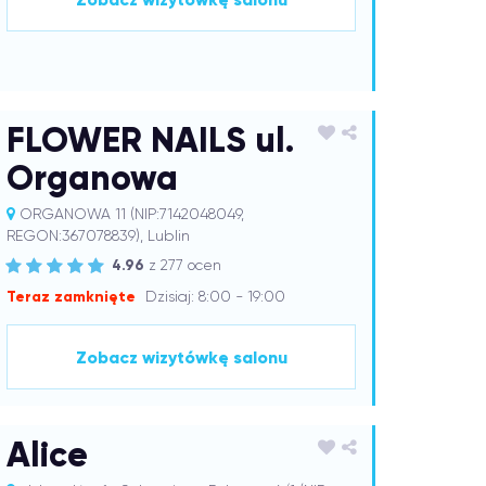
FLOWER NAILS ul.
Organowa
ORGANOWA 11 (NIP:7142048049,
REGON:367078839), Lublin
4.96
z 277 ocen
Teraz zamknięte
Dzisiaj: 8:00 - 19:00
Zobacz wizytówkę salonu
Alice