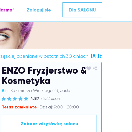
darmo!
Zaloguj się
Dla SALONU
zęściej oceniane w ostatnich 30 dniach
,
,
ENZO Fryzjerstwo &
Kosmetyka
ul. Kazimierza Wielkiego 23, Jasło
4.87
z 822 ocen
Teraz zamknięte
Dzisiaj: 9:00 - 20:00
Zobacz wizytówkę salonu