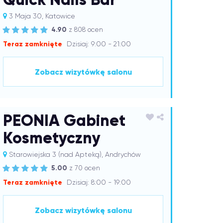
3 Maja 30, Katowice
4.90
z 808 ocen
Teraz zamknięte
Dzisiaj: 9:00 - 21:00
Zobacz wizytówkę salonu
PEONIA Gabinet
Kosmetyczny
Starowiejska 3 (nad Apteką), Andrychów
5.00
z 70 ocen
Teraz zamknięte
Dzisiaj: 8:00 - 19:00
Zobacz wizytówkę salonu