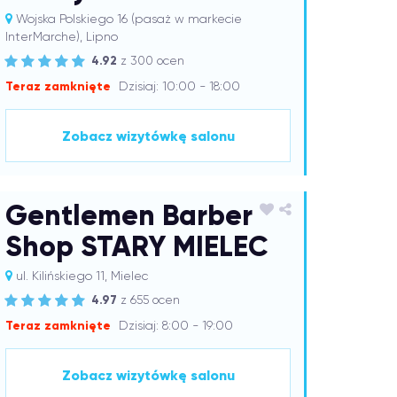
Wojska Polskiego 16 (pasaż w markecie
InterMarche), Lipno
4.92
z 300 ocen
Teraz zamknięte
Dzisiaj: 10:00 - 18:00
Zobacz wizytówkę salonu
Gentlemen Barber
Shop STARY MIELEC
ul. Kilińskiego 11, Mielec
4.97
z 655 ocen
Teraz zamknięte
Dzisiaj: 8:00 - 19:00
Zobacz wizytówkę salonu