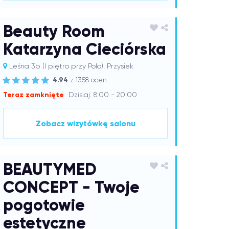
Beauty Room
Katarzyna Cieciórska
Leśna 3b (I piętro przy Polo), Przysiek
4.94
z 1358 ocen
Teraz zamknięte
Dzisiaj: 8:00 - 20:00
Zobacz wizytówkę salonu
BEAUTYMED
CONCEPT - Twoje
pogotowie
estetyczne