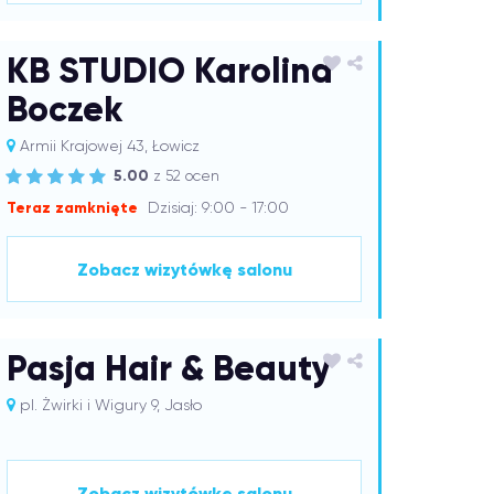
KB STUDIO Karolina
Boczek
Armii Krajowej 43, Łowicz
5.00
z 52 ocen
Teraz zamknięte
Dzisiaj: 9:00 - 17:00
Zobacz wizytówkę salonu
Pasja Hair & Beauty
pl. Żwirki i Wigury 9, Jasło
Zobacz wizytówkę salonu