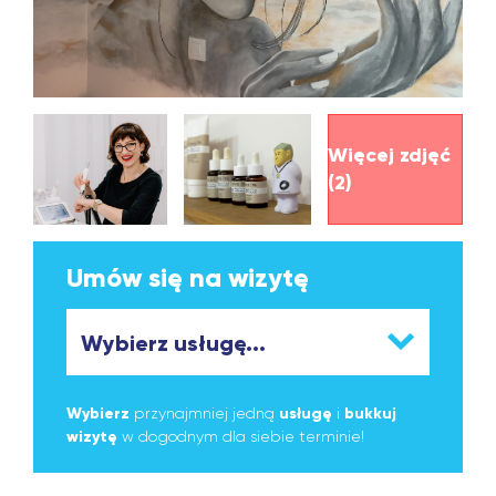
Więcej zdjęć
(2)
Umów się na wizytę
Wybierz
przynajmniej jedną
usługę
i
bukkuj
wizytę
w dogodnym dla siebie terminie!