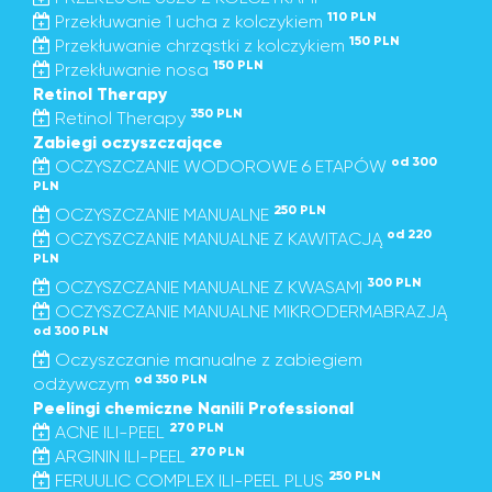
110 PLN
Przekłuwanie 1 ucha z kolczykiem
150 PLN
Przekłuwanie chrząstki z kolczykiem
150 PLN
Przekłuwanie nosa
Retinol Therapy
350 PLN
Retinol Therapy
Zabiegi oczyszczające
od 300
OCZYSZCZANIE WODOROWE 6 ETAPÓW
PLN
250 PLN
OCZYSZCZANIE MANUALNE
od 220
OCZYSZCZANIE MANUALNE Z KAWITACJĄ
PLN
300 PLN
OCZYSZCZANIE MANUALNE Z KWASAMI
OCZYSZCZANIE MANUALNE MIKRODERMABRAZJĄ
od 300 PLN
Oczyszczanie manualne z zabiegiem
od 350 PLN
odżywczym
Peelingi chemiczne Nanili Professional
270 PLN
ACNE ILI-PEEL
270 PLN
ARGININ ILI-PEEL
250 PLN
FERUULIC COMPLEX ILI-PEEL PLUS