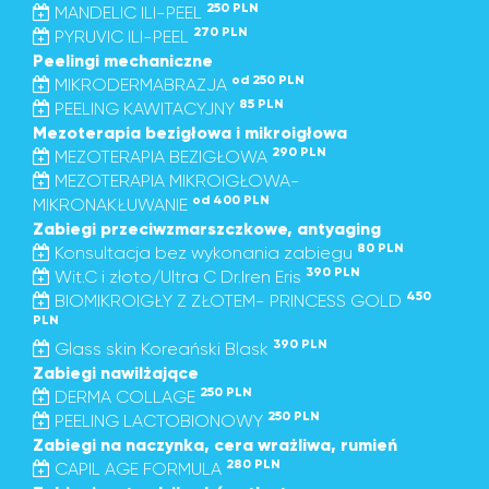
250 PLN
MANDELIC ILI-PEEL
270 PLN
PYRUVIC ILI-PEEL
Peelingi mechaniczne
od 250 PLN
MIKRODERMABRAZJA
85 PLN
PEELING KAWITACYJNY
Mezoterapia bezigłowa i mikroigłowa
290 PLN
MEZOTERAPIA BEZIGŁOWA
MEZOTERAPIA MIKROIGŁOWA-
od 400 PLN
MIKRONAKŁUWANIE
Zabiegi przeciwzmarszczkowe, antyaging
80 PLN
Konsultacja bez wykonania zabiegu
390 PLN
Wit.C i złoto/Ultra C Dr.Iren Eris
450
BIOMIKROIGŁY Z ZŁOTEM- PRINCESS GOLD
PLN
390 PLN
Glass skin Koreański Blask
Zabiegi nawilżające
250 PLN
DERMA COLLAGE
250 PLN
PEELING LACTOBIONOWY
Zabiegi na naczynka, cera wrażliwa, rumień
280 PLN
CAPIL AGE FORMULA