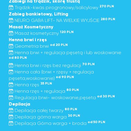
Zabiegi na trądzik, skórę tłustą
270 PLN
Trądzik-kwas pirogronowy/salicylowy
Zabieg bankietowy, Lifting
280 PLN
NEURO GABA LIFT- NA WIELKIE WYJŚCIE
Masaż Kosmetyczny
120 PLN
Masaż kosmetyczny
Henna brwi i rzęs
od 20 PLN
Geometria brwi
Henna brwi + regulacja pęsetą i lub woskowanie
od 80 PLN
70 PLN
Henna brwi i rzęs bez regulacji
Henna cała (brwi + rzęsy + regulacja
od 90 PLN
pęseta,woskowanie)
35 PLN
Henna rzęs
80 PLN
Henna rzęs + regulacja
od 30 PLN
Regulacja brwi- woskowanie,pęseta
Depilacja
80 PLN
Depilacja całej twarzy
30 PLN
Depilacja górna warga
od 50 PLN
Depilacja Górna warga + broda