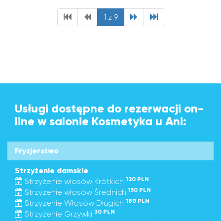
1 z 9
Usługi dostępne do rezerwacji on-
line w salonie Kosmetyka u Ani:
Fryzjerstwo
Strzyżenie damskie
120 PLN
Strzyżenie włosów Krótkich
150 PLN
Strzyżenie włosów Średnich
180 PLN
Strzyżenie Włosów Długich
30 PLN
Strzyżenie Grzywki