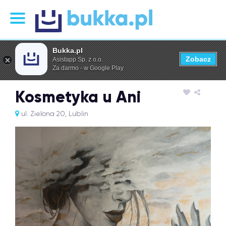
Bukka.pl
Zobacz
Asistapp Sp. z o.o.
Za darmo - w Google Play
Kosmetyka u Ani
ul. Zielona 20, Lublin