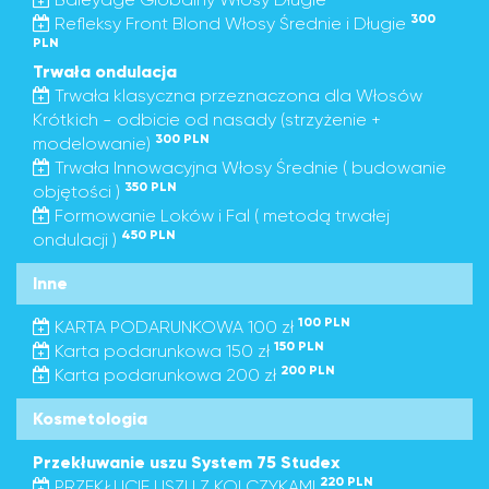
300
Refleksy Front Blond Włosy Średnie i Długie
PLN
Trwała ondulacja
Trwała klasyczna przeznaczona dla Włosów
Krótkich - odbicie od nasady (strzyżenie +
300 PLN
modelowanie)
Trwała Innowacyjna Włosy Średnie ( budowanie
350 PLN
objętości )
Formowanie Loków i Fal ( metodą trwałej
450 PLN
ondulacji )
Inne
100 PLN
KARTA PODARUNKOWA 100 zł
150 PLN
Karta podarunkowa 150 zł
200 PLN
Karta podarunkowa 200 zł
Kosmetologia
Przekłuwanie uszu System 75 Studex
220 PLN
PRZEKŁUCIE USZU Z KOLCZYKAMI