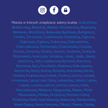
Miasta w których znajdziesz salony bukka:
Andrychów
,
Białobrzegi
,
Białystok
,
Bielany Wrocławskie
,
Bojanowo
,
Borówiec
,
Brzeźnica
,
Bukowsko
,
Bychawa
,
Bydgoszcz
,
Chełm
,
Chrzanów
,
Czechowice-Dziedzice
,
Dąbcze
,
Dąbrówki
,
Dębica
,
Dobczyce
,
Dobrzechów
,
Dobrzykowice
,
Domaradz
,
Dzierżoniów
,
Dzwola
,
Gliwice
,
Gniezno
,
Godów
,
Gostyń
,
Groblice
,
Grodzisk
Mazowiecki
,
Iwierzyce
,
Jarosław
,
Jasiel
,
Jasło
,
Jawor
,
Jaworzno
,
Jelcz-Laskowice
,
Kamionki
,
Karczew
,
Katowice
,
Kęty
,
Kluczbork
,
Kłodawa
,
Kolbuszowa
,
Komorniki
,
Konin
,
Kosina
,
Koszalin
,
Kościelisko
,
Kórnik
,
Kraków
,
Krapkowice
,
Kraśnik
,
Krosno
,
Leszno
,
Leżajsk
,
Limanowa
,
Lipno
,
Lisia Góra
,
Lubaczów
,
Lubań
,
Lublin
,
Luboń
,
Lutynia
,
Łańcut
,
Łomża
,
Łowicz
,
Łódź
,
Marcinkowice
,
Medynia Głogowska
,
Mielec
,
Mińsk
Mazowiecki
,
Mirków
,
Mrzeżyno
,
Mszana Dolna
,
Myślenice
,
Nakło nad Notecią
,
Nałęczów
,
Niedźwiedź
,
Nowa Dęba
,
Nowa Sarzyna
,
Olkusz
,
Oława
,
Opole
,