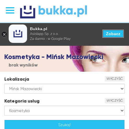
Bukka.pl
Zobacz
Asistapp Sp. z o.o.
Za darmo - w Google Play
Kosmetyka - Mińsk Mazowiecki
brak wyników
Lokalizacja
WYCZYŚĆ
Kategoria usług
WYCZYŚĆ