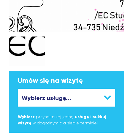
Umów się na wizytę
Wybierz
przynajmniej jedną
usługę
i
bukkuj
wizytę
w dogodnym dla siebie terminie!