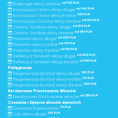
od 145 PLN
Baleyage włosy średnie
od 140 PLN
Koloryzacja 1 kolor włosy długie
100 PLN
Koloryzacja 1 kolor włosy krótkie
od 100 PLN
Koloryzacja 2 kolory włosy średnie
od 180 PLN
Ombre/ Sombre włosy długie
od 150 PLN
Ombre/ Sombre włosy średnie
od 200 PLN
Pasemka włosy długie
od 115 PLN
Pasemka włosy krótkie
od 150 PLN
Pasemka włosy średnie
od 200 PLN
Refleksy z tonerem włosy długie
od 150 PLN
Refleksy z tonerem włosy średnie
Pielęgnacja
120 PLN
Regeneracja (botox) włosy długie
90 PLN
Regeneracja (botox) włosy krótkie
100 PLN
Regeneracja (botox) włosy średnie
Keratynowe Prostowanie Włosów
od 250 PLN
Keratynowe Prostowanie włosów
Czesanie i Upięcia włosów damskich
70 PLN
Czesanie Dziewczynka
130 PLN
Loki włosy długie