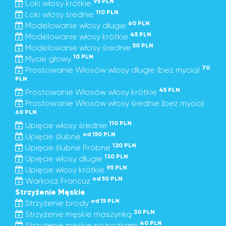
95 PLN
Loki włosy krótkie
110 PLN
Loki włosy średnie
60 PLN
Modelowanie włosy długie
45 PLN
Modelowanie włosy krótkie
50 PLN
Modelowanie włosy średnie
10 PLN
Mycie głowy
70
Prostowanie Włosów włosy długie (bez mycia)
PLN
45 PLN
Prostowanie Włosów włosy krótkie
Prostowanie Włosów włosy średnie (bez mycia)
60 PLN
110 PLN
Upięcie włosy średnie
od 150 PLN
Upięcie ślubne
120 PLN
Upięcie ślubne Próbne
130 PLN
Upięcie włosy długie
95 PLN
Upięcie włosy krótkie
od 50 PLN
Warkocz Francuz
Strzyżenie Męskie
od 15 PLN
Strzyżenie brody
30 PLN
Strzyżenie męskie maszynką
40 PLN
Strzyżenie męskie nożyczkami