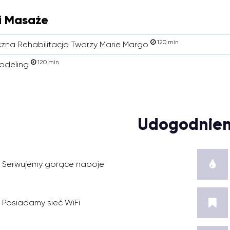
i Masaże
120 min
czna Rehabilitacja Twarzy Marie Margo
120 min
odeling
Udogodnien
Serwujemy gorące napoje
Posiadamy sieć WiFi