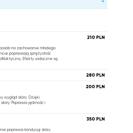
210 PLN
 sposób na zachowanie młodego
icie poprawiają sprężystość
ofilaktyczny. Efekty widoczne są
280 PLN
200 PLN
 wygląd skóry. Dzięki
kóry. Poprawia jędrność i
350 PLN
nie poprawia kondycję skóry.