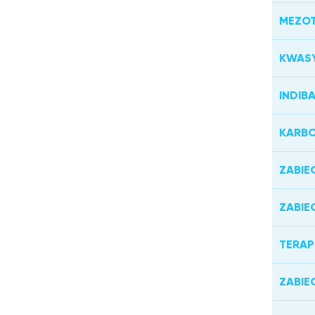
MEZOT
KWAS
INDIB
KARBO
ZABIE
ZABIE
TERAP
ZABIE