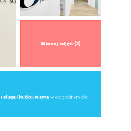
Więcej zdjęć (2)
ą
usługę
i
bukkuj wizytę
w dogodnym dla