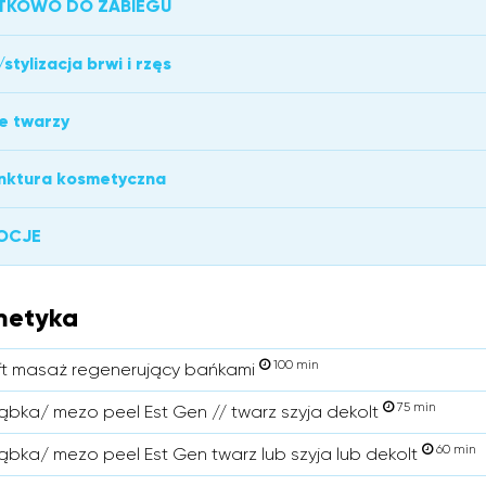
TKOWO DO ZABIEGU
stylizacja brwi i rzęs
e twarzy
nktura kosmetyczna
OCJE
metyka
100 min
ft masaż regenerujący bańkami
75 min
ąbka/ mezo peel Est Gen // twarz szyja dekolt
60 min
ąbka/ mezo peel Est Gen twarz lub szyja lub dekolt