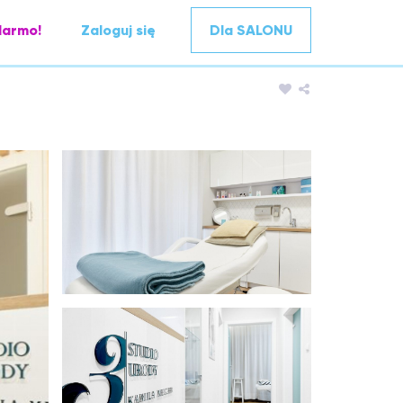
darmo!
Zaloguj się
Dla SALONU