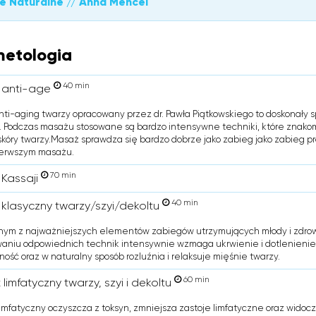
e Naturalne // Anna Mencel
etologia
40 min
 anti-age
ti-aging twarzy opracowany przez dr. Pawła Piątkowskiego to doskonały
 Podczas masażu stosowane są bardzo intensywne techniki, które znakom
 skóry twarzy.Masaż sprawdza się bardzo dobrze jako zabieg jako zabieg pr
ierwszym masażu.
70 min
Kassaji
40 min
klasyczny twarzy/szyi/dekoltu
nym z najważniejszych elementów zabiegów utrzymujących młody i zdrowy
aniu odpowiednich technik intensywnie wzmaga ukrwienie i dotlenienie s
ność oraz w naturalny sposób rozluźnia i relaksuje mięśnie twarzy.
60 min
limfatyczny twarzy, szyi i dekoltu
imfatyczny oczyszcza z toksyn, zmniejsza zastoje limfatyczne oraz widocz