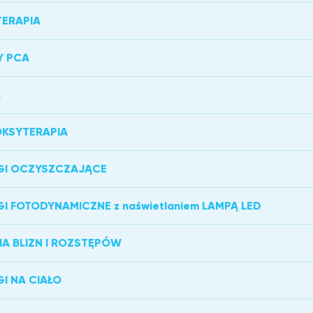
ERAPIA
Y PCA
A
KSYTERAPIA
GI OCZYSZCZAJĄCE
GI FOTODYNAMICZNE z naświetlaniem LAMPĄ LED
IA BLIZN I ROZSTĘPÓW
GI NA CIAŁO