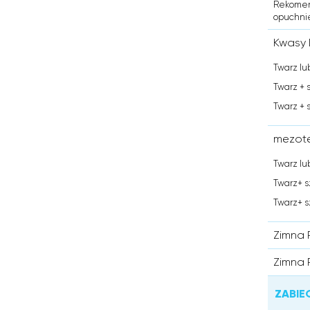
Rekomend
opuchni
Kwasy
Twarz lu
Twarz + 
Twarz + 
mezote
Twarz lu
Twarz+ s
Twarz+ s
Zimna 
Zimna 
ZABIE