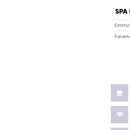
SPA 
Estety
Facem