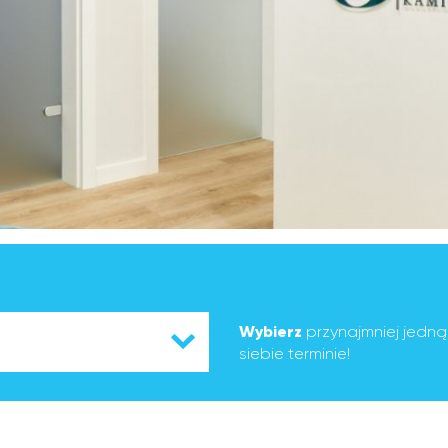
Wybierz
przynajmniej jedn
siebie terminie!