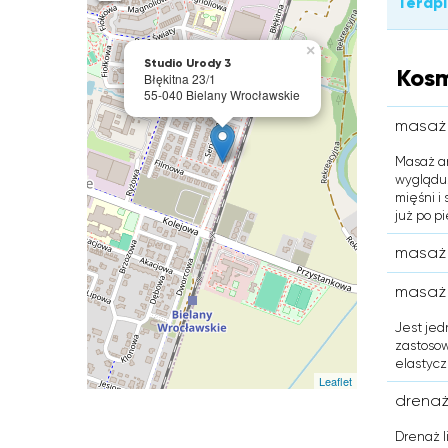
Terapi
×
Studio Urody 3
Kosm
Błękitna 23/1
55-040 Bielany Wrocławskie
masaż
Masaż an
wyglądu.
mięśni i
już po p
masaż 
masaż 
Jest jed
zastosow
elastycz
Leaflet
drenaż 
Drenaż l