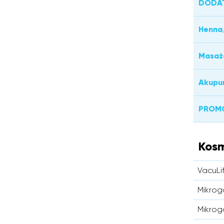
DODA
Henna/
Masaż
Akupu
PROM
Kos
VacuLi
Mikrog
Mikrog