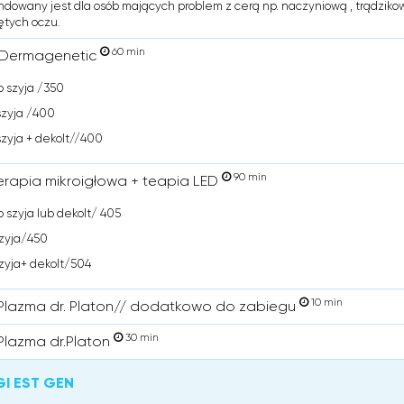
owany jest dla osób mających problem z cerą np. naczyniową , trądziko
ętych oczu.
60 min
 Dermagenetic
b szyja /350
szyja /400
szyja + dekolt//400
90 min
rapia mikroigłowa + teapia LED
b szyja lub dekolt/ 405
zyja/450
zyja+ dekolt/504
10 min
Plazma dr. Platon// dodatkowo do zabiegu
30 min
Plazma dr.Platon
GI EST GEN