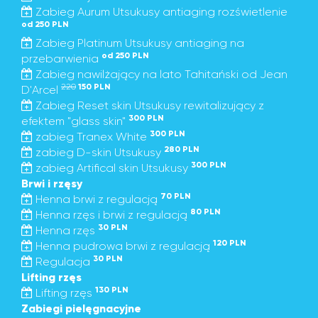
Zabieg Aurum Utsukusy antiaging rozświetlenie
od 250 PLN
Zabieg Platinum Utsukusy antiaging na
od 250 PLN
przebarwienia
Zabieg nawilżający na lato Tahitański od Jean
220
150 PLN
D'Arcel
Zabieg Reset skin Utsukusy rewitalizujący z
300 PLN
efektem "glass skin"
300 PLN
zabieg Tranex White
280 PLN
zabieg D-skin Utsukusy
300 PLN
zabieg Artifical skin Utsukusy
Brwi i rzęsy
70 PLN
Henna brwi z regulacją
80 PLN
Henna rzęs i brwi z regulacją
30 PLN
Henna rzęs
120 PLN
Henna pudrowa brwi z regulacją
30 PLN
Regulacja
Lifting rzęs
130 PLN
Lifting rzęs
Zabiegi pielęgnacyjne