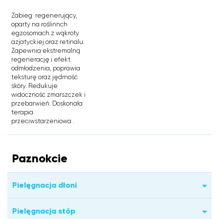
Zabieg regenerujący,
oparty na roślinnch
egzosomach z wąkroty
azjatyckiej oraz retinalu.
Zapewnia ekstremalną
regenerację i efekt
odmłodzenia, poprawia
teksturę oraz jędrność
skóry. Redukuje
widoczność zmarszczek i
przebarwień. Doskonała
terapia
przeciwstarzeniowa .
Paznokcie
Pielęgnacja dłoni
Pielęgnacja stóp