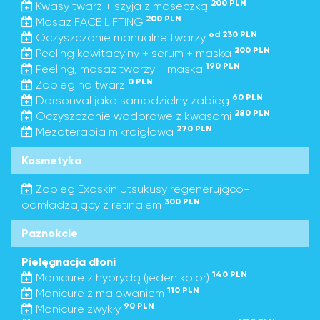
200 PLN
Kwasy twarz + szyja z maseczką
200 PLN
Masaż FACE LIFTING
od 230 PLN
Oczyszczanie manualne twarzy
200 PLN
Peeling kawitacyjny + serum + maska
190 PLN
Peeling, masaż twarzy + maska
0 PLN
Zabieg na twarz
60 PLN
Darsonval jako samodzielny zabieg
280 PLN
Oczyszczanie wodorowe z kwasami
270 PLN
Mezoterapia mikroigłowa
Kosmetyka
Zabieg Exoskin Utsukusy regenerująco-
300 PLN
odmładzający z retinalem
Paznokcie
Pielęgnacja dłoni
140 PLN
Manicure z hybrydą (jeden kolor)
110 PLN
Manicure z malowaniem
90 PLN
Manicure zwykły