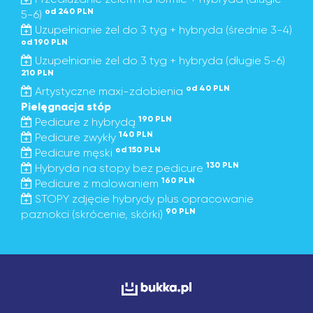
od 240 PLN
5-6)
Uzupełnianie żel do 3 tyg + hybryda (średnie 3-4)
od 190 PLN
Uzupełnianie żel do 3 tyg + hybryda (długie 5-6)
210 PLN
od 40 PLN
Artystyczne maxi-zdobienia
Pielęgnacja stóp
190 PLN
Pedicure z hybrydą
140 PLN
Pedicure zwykły
od 150 PLN
Pedicure męski
130 PLN
Hybryda na stopy bez pedicure
160 PLN
Pedicure z malowaniem
STOPY zdjęcie hybrydy plus opracowanie
90 PLN
paznokci (skrócenie, skórki)