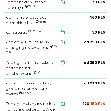
Tamponada w stanie
30 PLN
15 min
zapalnym
Klamra na wrastający
160 PLN
45 min
paznokieć 1 szt.
30 min
Konsultacja
50 PLN
Zabieg Aurum Utsukusy
od 250 PLN
60
antiaging rozświetlenie
min
Zabieg Platinum Utsukusy
od 250 PLN
antiaging na
60 min
przebarwienia
Zabieg Plasma Utsukusy
od 270 PLN
globalne odmłodzenie
60 min
twarzy
Zabieg nawilżający na lato
220
150 PLN
Tahitański od Jean D'Arcel