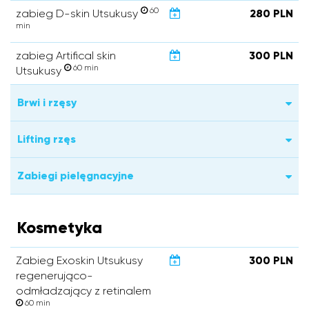
60
zabieg D-skin Utsukusy
280 PLN
min
zabieg Artifical skin
300 PLN
60 min
Utsukusy
Brwi i rzęsy
Lifting rzęs
Zabiegi pielęgnacyjne
Kosmetyka
Zabieg Exoskin Utsukusy
300 PLN
regenerująco-
odmładzający z retinalem
60 min