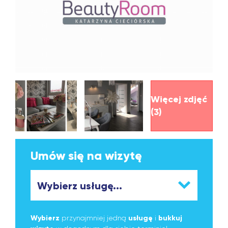
Więcej zdjęć
(3)
Umów się na wizytę
Wybierz
przynajmniej jedną
usługę
i
bukkuj