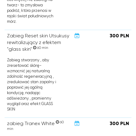
twarz- to zmysłowa
podróż, która przenosi w
rajski świat południowych
mórz.
Zabieg Reset skin Utsukusy
300 PLN
rewitalizujący z efektem
60 min
"glass skin"
Zabieg stworzony , aby
zresetować skórę-
wzmocnić jej naturalną
zdolność regeneracyjną ,
zredukować stan zapalny i
poprawić jej ogólną
kondycję, nadając
odświeżony , promienny
wygląd oraz efekt GLASS
SKIN
60
zabieg Tranex White
300 PLN
min