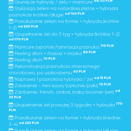
od 110 PLN
Usunięcie hybrydy / żelu + manicure
Stylizacja żelem na naturalnej płytce + hybryda
od 160 PLN
paznokcie krótkie/długie
Przedłużanie żelem na formie + hybryda (krótkie
od 200 PLN
1-2)
Uzupełnianie żel do 3 tyg + hybryda (krótkie 1-2)
od 170 PLN
110 PLN
Manicure japoński/laminacja paznokci
80 PLN
Peeling dłoni + masaż + maska
10 PLN
Peeling dłoni
Rekonstrukcja paznokcia zmienionego
60 PLN
chorobowo, po uszkodzeniu
od 15 PLN
Naprawa 1 paznokcia hybryda / żel
10 PLN
Zdobienie - mini wzory (cyrkonie/pyłki)
od
Zdobienie-french, ombre, baby boomer (set)
20 PLN
170
Uzupełnienie żel powyżej 3 tygodni + hybryda
PLN
Przedłużanie żelem na formie + hybryda (średnie
od 220 PLN
3-4)
Przedłużanie żelem na formie + hybryda (długie