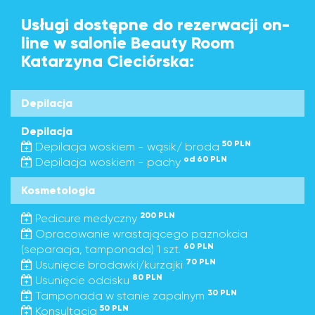
Usługi dostępne do rezerwacji on-
line w salonie Beauty Room
Katarzyna Cieciórska:
Depilacja
Depilacja
50 PLN
Depilacja woskiem - wąsik/ broda
od 60 PLN
Depilacja woskiem - pachy
Kosmetologia
200 PLN
Pedicure medyczny
Opracowanie wrastającego paznokcia
60 PLN
(separacja, tamponada) 1 szt.
70 PLN
Usunięcie brodawki/kurzajki
80 PLN
Usunięcie odcisku
30 PLN
Tamponada w stanie zapalnym
50 PLN
Konsultacja