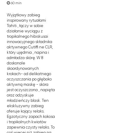
60 min
Wyjątkowy zabieg
inspirowany rytuałami
Tahiti , łączy w sobie
działanie wyciągu z
tropikalnego hibiskusai
innowacyjnego składnika
aktywnego Cutiffi ne CLR,
który ujędrnia , napina i
odmładza skórę. W 8
doskonale
skoordynowanych
krokach- od delikatnego
oczyszczania po głęboko
aktywną maskę - skóra
jest oczyszczona , napięta
oraz odzyskuje
młodzieńczy blask. Ten
ekskluzywny zabieg
oferuje kojący relaks.
Egzotyczny zapach kokosa
i tropikalnych kwiatów
zapewnia czysty relaks. To
coś więcej niż zabieg na