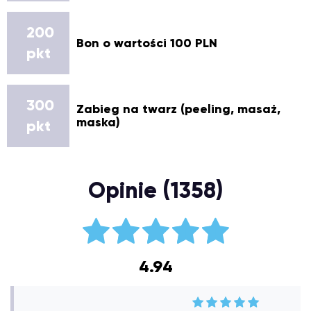
200
Bon o wartości 100 PLN
pkt
300
Zabieg na twarz (peeling, masaż,
maska)
pkt
Opinie (1358)
4.94