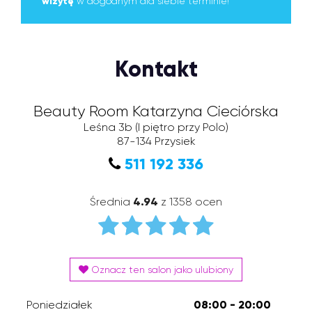
wizytę
w dogodnym dla siebie terminie!
Kontakt
Beauty Room Katarzyna Cieciórska
Leśna 3b
(I piętro przy Polo)
87-134
Przysiek
511 192 336
Średnia
4.94
z 1358 ocen
Oznacz ten salon jako ulubiony
Poniedziałek
08:00 - 20:00