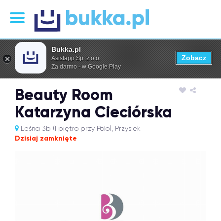
Bukka.pl
Zobacz
Asistapp Sp. z o.o.
Za darmo - w Google Play
Beauty Room
Katarzyna Cieciórska
Leśna 3b (I piętro przy Polo), Przysiek
Dzisiaj zamknięte