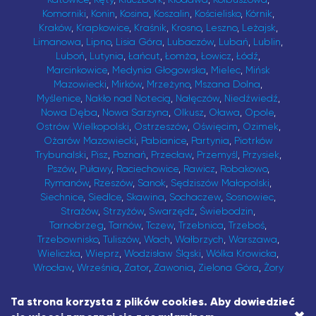
Komorniki
,
Konin
,
Kosina
,
Koszalin
,
Kościelisko
,
Kórnik
,
Kraków
,
Krapkowice
,
Kraśnik
,
Krosno
,
Leszno
,
Leżajsk
,
Limanowa
,
Lipno
,
Lisia Góra
,
Lubaczów
,
Lubań
,
Lublin
,
Luboń
,
Lutynia
,
Łańcut
,
Łomża
,
Łowicz
,
Łódź
,
Marcinkowice
,
Medynia Głogowska
,
Mielec
,
Mińsk
Mazowiecki
,
Mirków
,
Mrzeżyno
,
Mszana Dolna
,
Myślenice
,
Nakło nad Notecią
,
Nałęczów
,
Niedźwiedź
,
Nowa Dęba
,
Nowa Sarzyna
,
Olkusz
,
Oława
,
Opole
,
Ostrów Wielkopolski
,
Ostrzeszów
,
Oświęcim
,
Ozimek
,
Ożarów Mazowiecki
,
Pabianice
,
Partynia
,
Piotrków
Trybunalski
,
Pisz
,
Poznań
,
Przecław
,
Przemyśl
,
Przysiek
,
Pszów
,
Puławy
,
Raciechowice
,
Rawicz
,
Robakowo
,
Rymanów
,
Rzeszów
,
Sanok
,
Sędziszów Małopolski
,
Siechnice
,
Siedlce
,
Skawina
,
Sochaczew
,
Sosnowiec
,
Strażów
,
Strzyżów
,
Swarzędz
,
Świebodzin
,
Tarnobrzeg
,
Tarnów
,
Tczew
,
Trzebnica
,
Trzeboś
,
Trzebownisko
,
Tuliszów
,
Wach
,
Wałbrzych
,
Warszawa
,
Wieliczka
,
Wieprz
,
Wodzisław Śląski
,
Wólka Krowicka
,
Wrocław
,
Września
,
Zator
,
Zawonia
,
Zielona Góra
,
Żory
Copyright © 2026 asistapp sp. z o.o.
Ta strona korzysta z plików cookies. Aby dowiedzieć
Wszelkie prawa zastrzeżone.