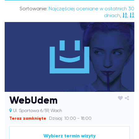
Sortowanie:
Najczęściej oceniane w ostatnich 30
dniach
,
,
WebUdem
Ul. Sportowa 6/59, Wach
Teraz zamknięte
Dzisiaj: 10:00 - 18:00
Wybierz termin wizyty