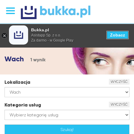
Bukka.pl
Zobacz
Asistapp Sp. z o.o.
Za darmo - w Google Play
Wach
1 wynik
Lokalizacja
WYCZYŚĆ
Kategoria usług
WYCZYŚĆ