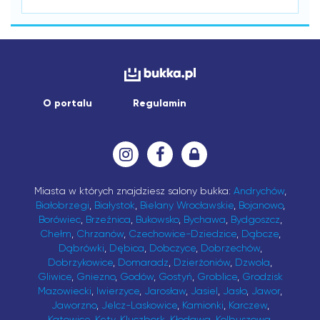
O portalu
Regulamin
Miasta w których znajdziesz salony bukka:
Andrychów
,
Białobrzegi
,
Białystok
,
Bielany Wrocławskie
,
Bojanowo
,
Borówiec
,
Brzeźnica
,
Bukowsko
,
Bychawa
,
Bydgoszcz
,
Chełm
,
Chrzanów
,
Czechowice-Dziedzice
,
Dąbcze
,
Dąbrówki
,
Dębica
,
Dobczyce
,
Dobrzechów
,
Dobrzykowice
,
Domaradz
,
Dzierżoniów
,
Dzwola
,
Gliwice
,
Gniezno
,
Godów
,
Gostyń
,
Groblice
,
Grodzisk
Mazowiecki
,
Iwierzyce
,
Jarosław
,
Jasiel
,
Jasło
,
Jawor
,
Jaworzno
,
Jelcz-Laskowice
,
Kamionki
,
Karczew
,
Katowice
,
Kęty
,
Kluczbork
,
Kłodawa
,
Kolbuszowa
,