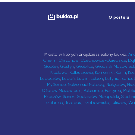
O portalu
Miasta w których znajdziesz salony bukka:
An
Chełm
,
Chrzanów
,
Czechowice-Dziedzice
,
Dą
Godów
,
Gostyń
,
Groblice
,
Grodzisk Mazowieck
Kłodawa
,
Kolbuszowa
,
Komorniki
,
Konin
,
Kos
Lubaczów
,
Lubań
,
Lublin
,
Luboń
,
Lutynia
,
Łańcu
Myślenice
,
Nakło nad Notecią
,
Nałęczów
,
Nie
Ożarów Mazowiecki
,
Pabianice
,
Partynia
,
Piotrk
Rzeszów
,
Sanok
,
Sędziszów Małopolski
,
Siechn
Trzebnica
,
Trzeboś
,
Trzebownisko
,
Tuliszów
,
Wa