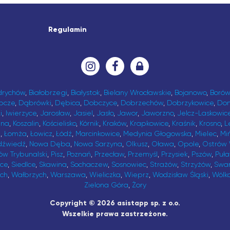
Regulamin
drychów
,
Białobrzegi
,
Białystok
,
Bielany Wrocławskie
,
Bojanowo
,
Borów
bcze
,
Dąbrówki
,
Dębica
,
Dobczyce
,
Dobrzechów
,
Dobrzykowice
,
Do
i
,
Iwierzyce
,
Jarosław
,
Jasiel
,
Jasło
,
Jawor
,
Jaworzno
,
Jelcz-Laskowic
ina
,
Koszalin
,
Kościelisko
,
Kórnik
,
Kraków
,
Krapkowice
,
Kraśnik
,
Krosno
,
L
t
,
Łomża
,
Łowicz
,
Łódź
,
Marcinkowice
,
Medynia Głogowska
,
Mielec
,
Mi
dźwiedź
,
Nowa Dęba
,
Nowa Sarzyna
,
Olkusz
,
Oława
,
Opole
,
Ostrów 
ów Trybunalski
,
Pisz
,
Poznań
,
Przecław
,
Przemyśl
,
Przysiek
,
Pszów
,
Puł
ice
,
Siedlce
,
Skawina
,
Sochaczew
,
Sosnowiec
,
Strażów
,
Strzyżów
,
Swa
ch
,
Wałbrzych
,
Warszawa
,
Wieliczka
,
Wieprz
,
Wodzisław Śląski
,
Wólk
Zielona Góra
,
Żory
Copyright © 2026 asistapp sp. z o.o.
Wszelkie prawa zastrzeżone.