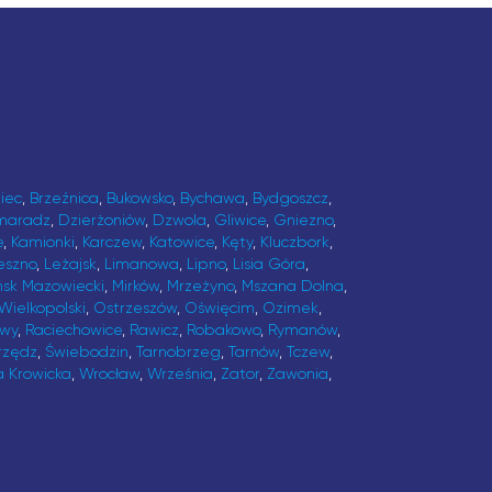
iec
,
Brzeźnica
,
Bukowsko
,
Bychawa
,
Bydgoszcz
,
maradz
,
Dzierżoniów
,
Dzwola
,
Gliwice
,
Gniezno
,
e
,
Kamionki
,
Karczew
,
Katowice
,
Kęty
,
Kluczbork
,
eszno
,
Leżajsk
,
Limanowa
,
Lipno
,
Lisia Góra
,
ńsk Mazowiecki
,
Mirków
,
Mrzeżyno
,
Mszana Dolna
,
Wielkopolski
,
Ostrzeszów
,
Oświęcim
,
Ozimek
,
awy
,
Raciechowice
,
Rawicz
,
Robakowo
,
Rymanów
,
rzędz
,
Świebodzin
,
Tarnobrzeg
,
Tarnów
,
Tczew
,
a Krowicka
,
Wrocław
,
Września
,
Zator
,
Zawonia
,