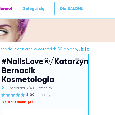
darmo!
Zaloguj się
Dla SALONU
zęściej oceniane w ostatnich 30 dniach
,
,
#NailsLove®/Katarzyna
Bernacik
Kosmetologia
ul. Zaborska 5/4B, Oświęcim
5.00
z 1 oceny
Dzisiaj zamknięte