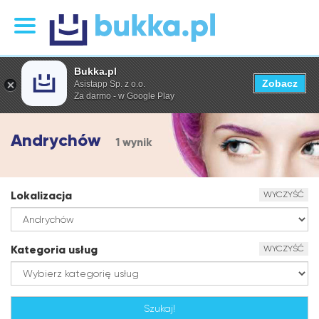
Bukka.pl
Zobacz
Asistapp Sp. z o.o.
Za darmo - w Google Play
Andrychów
1 wynik
Lokalizacja
WYCZYŚĆ
Kategoria usług
WYCZYŚĆ