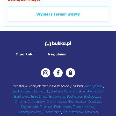
Wybierz termin wizyty
O portalu
Regulamin
Miasta w których znajdziesz salony bukka:
Andrychów
,
Białobrzegi
,
Białystok
,
Bielany Wrocławskie
,
Bojanowo
,
Borówiec
,
Brzeźnica
,
Bukowsko
,
Bychawa
,
Bydgoszcz
,
Chełm
,
Chrzanów
,
Czechowice-Dziedzice
,
Dąbcze
,
Dąbrówki
,
Dębica
,
Dobczyce
,
Dobrzechów
,
Dobrzykowice
,
Domaradz
,
Dzierżoniów
,
Dzwola
,