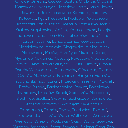
Gliwice
,
Gniezno
,
Godów
,
Gostyń
,
Groblice
,
Grodzisk
Mazowiecki
,
Iwierzyce
,
Jarosław
,
Jasiel
,
Jasło
,
Jawor
,
Jaworzno
,
Jelcz-Laskowice
,
Kamionki
,
Karczew
,
Katowice
,
Kęty
,
Kluczbork
,
Kłodawa
,
Kolbuszowa
,
Komorniki
,
Konin
,
Kosina
,
Koszalin
,
Kościelisko
,
Kórnik
,
Kraków
,
Krapkowice
,
Kraśnik
,
Krosno
,
Leszno
,
Leżajsk
,
Limanowa
,
Lipno
,
Lisia Góra
,
Lubaczów
,
Lubań
,
Lublin
,
Luboń
,
Lutynia
,
Łańcut
,
Łomża
,
Łowicz
,
Łódź
,
Marcinkowice
,
Medynia Głogowska
,
Mielec
,
Mińsk
Mazowiecki
,
Mirków
,
Mrzeżyno
,
Mszana Dolna
,
Myślenice
,
Nakło nad Notecią
,
Nałęczów
,
Niedźwiedź
,
Nowa Dęba
,
Nowa Sarzyna
,
Olkusz
,
Oława
,
Opole
,
Ostrów Wielkopolski
,
Ostrzeszów
,
Oświęcim
,
Ozimek
,
Ożarów Mazowiecki
,
Pabianice
,
Partynia
,
Piotrków
Trybunalski
,
Pisz
,
Poznań
,
Przecław
,
Przemyśl
,
Przysiek
,
Pszów
,
Puławy
,
Raciechowice
,
Rawicz
,
Robakowo
,
Rymanów
,
Rzeszów
,
Sanok
,
Sędziszów Małopolski
,
Siechnice
,
Siedlce
,
Skawina
,
Sochaczew
,
Sosnowiec
,
Strażów
,
Strzyżów
,
Swarzędz
,
Świebodzin
,
Tarnobrzeg
,
Tarnów
,
Tczew
,
Trzebnica
,
Trzeboś
,
Trzebownisko
,
Tuliszów
,
Wach
,
Wałbrzych
,
Warszawa
,
Wieliczka
,
Wieprz
,
Wodzisław Śląski
,
Wólka Krowicka
,
Wrocław
,
Września
,
Zator
,
Zawonia
,
Zielona Góra
,
Żory