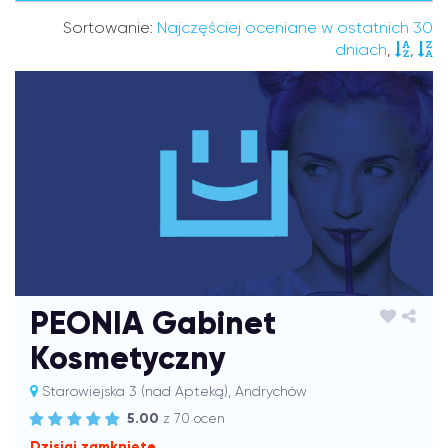
Sortowanie:
Najczęściej oceniane w ostatnich 30
dniach
,
,
PEONIA Gabinet
Kosmetyczny
Starowiejska 3 (nad Apteką), Andrychów
5.00
z 70 ocen
Dzisiaj zamknięte