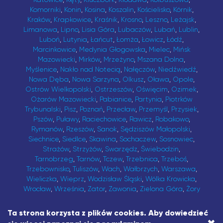
Komorniki
,
Konin
,
Kosina
,
Koszalin
,
Kościelisko
,
Kórnik
,
Kraków
,
Krapkowice
,
Kraśnik
,
Krosno
,
Leszno
,
Leżajsk
,
Limanowa
,
Lipno
,
Lisia Góra
,
Lubaczów
,
Lubań
,
Lublin
,
Luboń
,
Lutynia
,
Łańcut
,
Łomża
,
Łowicz
,
Łódź
,
Marcinkowice
,
Medynia Głogowska
,
Mielec
,
Mińsk
Mazowiecki
,
Mirków
,
Mrzeżyno
,
Mszana Dolna
,
Myślenice
,
Nakło nad Notecią
,
Nałęczów
,
Niedźwiedź
,
Nowa Dęba
,
Nowa Sarzyna
,
Olkusz
,
Oława
,
Opole
,
Ostrów Wielkopolski
,
Ostrzeszów
,
Oświęcim
,
Ozimek
,
Ożarów Mazowiecki
,
Pabianice
,
Partynia
,
Piotrków
Trybunalski
,
Pisz
,
Poznań
,
Przecław
,
Przemyśl
,
Przysiek
,
Pszów
,
Puławy
,
Raciechowice
,
Rawicz
,
Robakowo
,
Rymanów
,
Rzeszów
,
Sanok
,
Sędziszów Małopolski
,
Siechnice
,
Siedlce
,
Skawina
,
Sochaczew
,
Sosnowiec
,
Strażów
,
Strzyżów
,
Swarzędz
,
Świebodzin
,
Tarnobrzeg
,
Tarnów
,
Tczew
,
Trzebnica
,
Trzeboś
,
Trzebownisko
,
Tuliszów
,
Wach
,
Wałbrzych
,
Warszawa
,
Wieliczka
,
Wieprz
,
Wodzisław Śląski
,
Wólka Krowicka
,
Wrocław
,
Września
,
Zator
,
Zawonia
,
Zielona Góra
,
Żory
Copyright © 2026 asistapp sp. z o.o.
Ta strona korzysta z plików cookies. Aby dowiedzieć
Wszelkie prawa zastrzeżone.