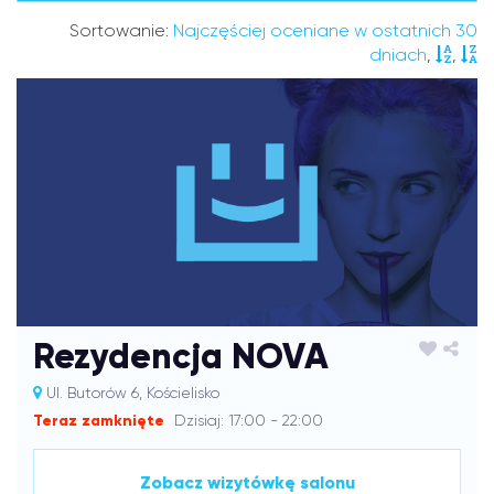
Sortowanie:
Najczęściej oceniane w ostatnich 30
dniach
,
,
Rezydencja NOVA
Ul. Butorów 6, Kościelisko
Teraz zamknięte
Dzisiaj: 17:00 - 22:00
Zobacz wizytówkę salonu