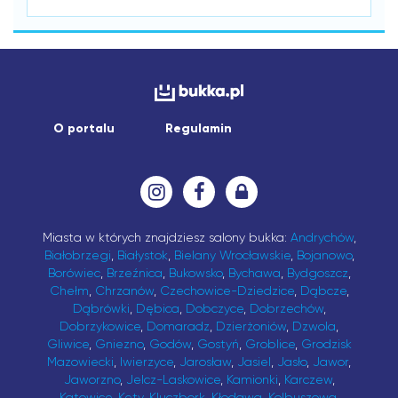
O portalu
Regulamin
Miasta w których znajdziesz salony bukka:
Andrychów
,
Białobrzegi
,
Białystok
,
Bielany Wrocławskie
,
Bojanowo
,
Borówiec
,
Brzeźnica
,
Bukowsko
,
Bychawa
,
Bydgoszcz
,
Chełm
,
Chrzanów
,
Czechowice-Dziedzice
,
Dąbcze
,
Dąbrówki
,
Dębica
,
Dobczyce
,
Dobrzechów
,
Dobrzykowice
,
Domaradz
,
Dzierżoniów
,
Dzwola
,
Gliwice
,
Gniezno
,
Godów
,
Gostyń
,
Groblice
,
Grodzisk
Mazowiecki
,
Iwierzyce
,
Jarosław
,
Jasiel
,
Jasło
,
Jawor
,
Jaworzno
,
Jelcz-Laskowice
,
Kamionki
,
Karczew
,
Katowice
,
Kęty
,
Kluczbork
,
Kłodawa
,
Kolbuszowa
,