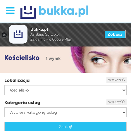
Bukka.pl
Zobacz
Asistapp Sp. z o.o.
Za darmo - w Google Play
Kościelisko
1 wynik
Lokalizacja
WYCZYŚĆ
Kategoria usług
WYCZYŚĆ