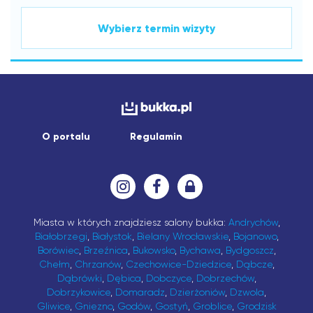
Wybierz termin wizyty
O portalu
Regulamin
Miasta w których znajdziesz salony bukka:
Andrychów
,
Białobrzegi
,
Białystok
,
Bielany Wrocławskie
,
Bojanowo
,
Borówiec
,
Brzeźnica
,
Bukowsko
,
Bychawa
,
Bydgoszcz
,
Chełm
,
Chrzanów
,
Czechowice-Dziedzice
,
Dąbcze
,
Dąbrówki
,
Dębica
,
Dobczyce
,
Dobrzechów
,
Dobrzykowice
,
Domaradz
,
Dzierżoniów
,
Dzwola
,
Gliwice
,
Gniezno
,
Godów
,
Gostyń
,
Groblice
,
Grodzisk