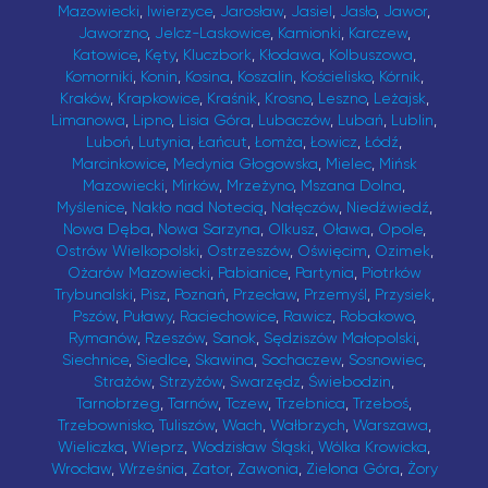
Mazowiecki
,
Iwierzyce
,
Jarosław
,
Jasiel
,
Jasło
,
Jawor
,
Jaworzno
,
Jelcz-Laskowice
,
Kamionki
,
Karczew
,
Katowice
,
Kęty
,
Kluczbork
,
Kłodawa
,
Kolbuszowa
,
Komorniki
,
Konin
,
Kosina
,
Koszalin
,
Kościelisko
,
Kórnik
,
Kraków
,
Krapkowice
,
Kraśnik
,
Krosno
,
Leszno
,
Leżajsk
,
Limanowa
,
Lipno
,
Lisia Góra
,
Lubaczów
,
Lubań
,
Lublin
,
Luboń
,
Lutynia
,
Łańcut
,
Łomża
,
Łowicz
,
Łódź
,
Marcinkowice
,
Medynia Głogowska
,
Mielec
,
Mińsk
Mazowiecki
,
Mirków
,
Mrzeżyno
,
Mszana Dolna
,
Myślenice
,
Nakło nad Notecią
,
Nałęczów
,
Niedźwiedź
,
Nowa Dęba
,
Nowa Sarzyna
,
Olkusz
,
Oława
,
Opole
,
Ostrów Wielkopolski
,
Ostrzeszów
,
Oświęcim
,
Ozimek
,
Ożarów Mazowiecki
,
Pabianice
,
Partynia
,
Piotrków
Trybunalski
,
Pisz
,
Poznań
,
Przecław
,
Przemyśl
,
Przysiek
,
Pszów
,
Puławy
,
Raciechowice
,
Rawicz
,
Robakowo
,
Rymanów
,
Rzeszów
,
Sanok
,
Sędziszów Małopolski
,
Siechnice
,
Siedlce
,
Skawina
,
Sochaczew
,
Sosnowiec
,
Strażów
,
Strzyżów
,
Swarzędz
,
Świebodzin
,
Tarnobrzeg
,
Tarnów
,
Tczew
,
Trzebnica
,
Trzeboś
,
Trzebownisko
,
Tuliszów
,
Wach
,
Wałbrzych
,
Warszawa
,
Wieliczka
,
Wieprz
,
Wodzisław Śląski
,
Wólka Krowicka
,
Wrocław
,
Września
,
Zator
,
Zawonia
,
Zielona Góra
,
Żory