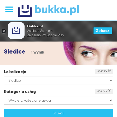
Bukka.pl
Zobacz
Asistapp Sp. z o.o.
Za darmo - w Google Play
Siedlce
1 wynik
Lokalizacja
WYCZYŚĆ
Kategoria usług
WYCZYŚĆ