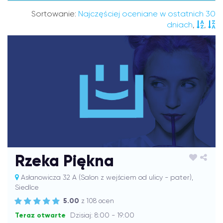
Sortowanie:
Najczęściej oceniane w ostatnich 30
dniach
,
,
Rzeka Piękna
Asłanowicza 32 A (Salon z wejściem od ulicy - pater),
Siedlce
5.00
z 108 ocen
Teraz otwarte
Dzisiaj: 8:00 - 19:00