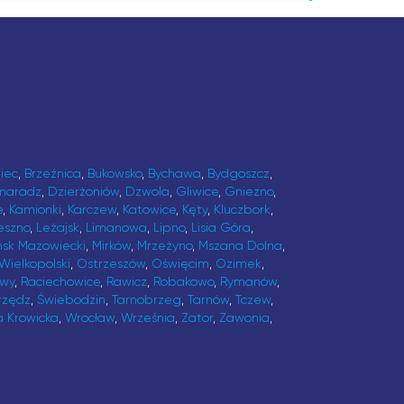
iec
,
Brzeźnica
,
Bukowsko
,
Bychawa
,
Bydgoszcz
,
maradz
,
Dzierżoniów
,
Dzwola
,
Gliwice
,
Gniezno
,
e
,
Kamionki
,
Karczew
,
Katowice
,
Kęty
,
Kluczbork
,
eszno
,
Leżajsk
,
Limanowa
,
Lipno
,
Lisia Góra
,
ńsk Mazowiecki
,
Mirków
,
Mrzeżyno
,
Mszana Dolna
,
Wielkopolski
,
Ostrzeszów
,
Oświęcim
,
Ozimek
,
awy
,
Raciechowice
,
Rawicz
,
Robakowo
,
Rymanów
,
rzędz
,
Świebodzin
,
Tarnobrzeg
,
Tarnów
,
Tczew
,
a Krowicka
,
Wrocław
,
Września
,
Zator
,
Zawonia
,