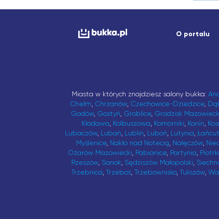
O portalu
Miasta w których znajdziesz salony bukka:
An
Chełm
,
Chrzanów
,
Czechowice-Dziedzice
,
Dą
Godów
,
Gostyń
,
Groblice
,
Grodzisk Mazowieck
Kłodawa
,
Kolbuszowa
,
Komorniki
,
Konin
,
Kos
Lubaczów
,
Lubań
,
Lublin
,
Luboń
,
Lutynia
,
Łańcu
Myślenice
,
Nakło nad Notecią
,
Nałęczów
,
Nie
Ożarów Mazowiecki
,
Pabianice
,
Partynia
,
Piotrk
Rzeszów
,
Sanok
,
Sędziszów Małopolski
,
Siechn
Trzebnica
,
Trzeboś
,
Trzebownisko
,
Tuliszów
,
Wa