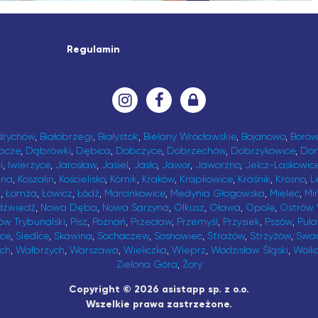
Regulamin
drychów
,
Białobrzegi
,
Białystok
,
Bielany Wrocławskie
,
Bojanowo
,
Borów
bcze
,
Dąbrówki
,
Dębica
,
Dobczyce
,
Dobrzechów
,
Dobrzykowice
,
Do
i
,
Iwierzyce
,
Jarosław
,
Jasiel
,
Jasło
,
Jawor
,
Jaworzno
,
Jelcz-Laskowic
ina
,
Koszalin
,
Kościelisko
,
Kórnik
,
Kraków
,
Krapkowice
,
Kraśnik
,
Krosno
,
L
t
,
Łomża
,
Łowicz
,
Łódź
,
Marcinkowice
,
Medynia Głogowska
,
Mielec
,
Mi
dźwiedź
,
Nowa Dęba
,
Nowa Sarzyna
,
Olkusz
,
Oława
,
Opole
,
Ostrów 
ów Trybunalski
,
Pisz
,
Poznań
,
Przecław
,
Przemyśl
,
Przysiek
,
Pszów
,
Puł
ice
,
Siedlce
,
Skawina
,
Sochaczew
,
Sosnowiec
,
Strażów
,
Strzyżów
,
Swa
ch
,
Wałbrzych
,
Warszawa
,
Wieliczka
,
Wieprz
,
Wodzisław Śląski
,
Wólk
Zielona Góra
,
Żory
Copyright © 2026 asistapp sp. z o.o.
Wszelkie prawa zastrzeżone.