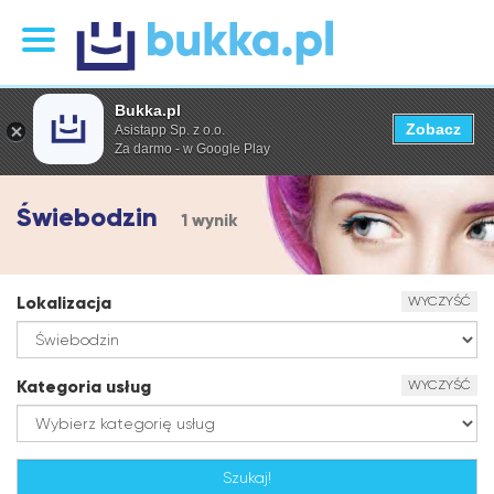
Bukka.pl
Zobacz
Asistapp Sp. z o.o.
Za darmo - w Google Play
Świebodzin
1 wynik
Lokalizacja
WYCZYŚĆ
Kategoria usług
WYCZYŚĆ