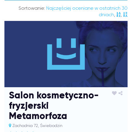
Sortowanie:
Najczęściej oceniane w ostatnich 30
dniach
,
,
Salon kosmetyczno-
fryzjerski
Metamorfoza
Zachodnia 72, Świebodzin