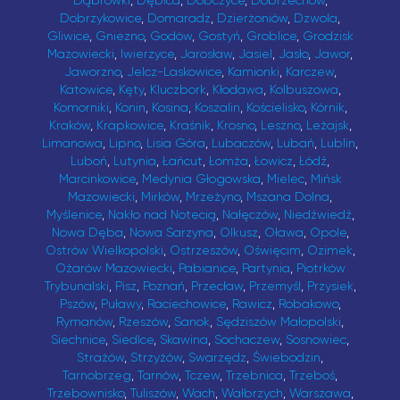
Dąbrówki
,
Dębica
,
Dobczyce
,
Dobrzechów
,
Dobrzykowice
,
Domaradz
,
Dzierżoniów
,
Dzwola
,
Gliwice
,
Gniezno
,
Godów
,
Gostyń
,
Groblice
,
Grodzisk
Mazowiecki
,
Iwierzyce
,
Jarosław
,
Jasiel
,
Jasło
,
Jawor
,
Jaworzno
,
Jelcz-Laskowice
,
Kamionki
,
Karczew
,
Katowice
,
Kęty
,
Kluczbork
,
Kłodawa
,
Kolbuszowa
,
Komorniki
,
Konin
,
Kosina
,
Koszalin
,
Kościelisko
,
Kórnik
,
Kraków
,
Krapkowice
,
Kraśnik
,
Krosno
,
Leszno
,
Leżajsk
,
Limanowa
,
Lipno
,
Lisia Góra
,
Lubaczów
,
Lubań
,
Lublin
,
Luboń
,
Lutynia
,
Łańcut
,
Łomża
,
Łowicz
,
Łódź
,
Marcinkowice
,
Medynia Głogowska
,
Mielec
,
Mińsk
Mazowiecki
,
Mirków
,
Mrzeżyno
,
Mszana Dolna
,
Myślenice
,
Nakło nad Notecią
,
Nałęczów
,
Niedźwiedź
,
Nowa Dęba
,
Nowa Sarzyna
,
Olkusz
,
Oława
,
Opole
,
Ostrów Wielkopolski
,
Ostrzeszów
,
Oświęcim
,
Ozimek
,
Ożarów Mazowiecki
,
Pabianice
,
Partynia
,
Piotrków
Trybunalski
,
Pisz
,
Poznań
,
Przecław
,
Przemyśl
,
Przysiek
,
Pszów
,
Puławy
,
Raciechowice
,
Rawicz
,
Robakowo
,
Rymanów
,
Rzeszów
,
Sanok
,
Sędziszów Małopolski
,
Siechnice
,
Siedlce
,
Skawina
,
Sochaczew
,
Sosnowiec
,
Strażów
,
Strzyżów
,
Swarzędz
,
Świebodzin
,
Tarnobrzeg
,
Tarnów
,
Tczew
,
Trzebnica
,
Trzeboś
,
Trzebownisko
,
Tuliszów
,
Wach
,
Wałbrzych
,
Warszawa
,