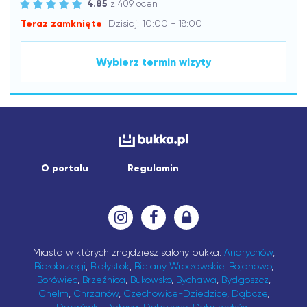
4.85
z 409 ocen
Teraz zamknięte
Dzisiaj: 10:00 - 18:00
Wybierz termin wizyty
O portalu
Regulamin
Miasta w których znajdziesz salony bukka:
Andrychów
,
Białobrzegi
,
Białystok
,
Bielany Wrocławskie
,
Bojanowo
,
Borówiec
,
Brzeźnica
,
Bukowsko
,
Bychawa
,
Bydgoszcz
,
Chełm
,
Chrzanów
,
Czechowice-Dziedzice
,
Dąbcze
,