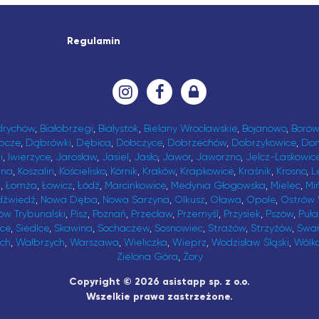
Regulamin
drychów
,
Białobrzegi
,
Białystok
,
Bielany Wrocławskie
,
Bojanowo
,
Borów
bcze
,
Dąbrówki
,
Dębica
,
Dobczyce
,
Dobrzechów
,
Dobrzykowice
,
Do
i
,
Iwierzyce
,
Jarosław
,
Jasiel
,
Jasło
,
Jawor
,
Jaworzno
,
Jelcz-Laskowic
ina
,
Koszalin
,
Kościelisko
,
Kórnik
,
Kraków
,
Krapkowice
,
Kraśnik
,
Krosno
,
L
t
,
Łomża
,
Łowicz
,
Łódź
,
Marcinkowice
,
Medynia Głogowska
,
Mielec
,
Mi
dźwiedź
,
Nowa Dęba
,
Nowa Sarzyna
,
Olkusz
,
Oława
,
Opole
,
Ostrów 
ów Trybunalski
,
Pisz
,
Poznań
,
Przecław
,
Przemyśl
,
Przysiek
,
Pszów
,
Puł
ice
,
Siedlce
,
Skawina
,
Sochaczew
,
Sosnowiec
,
Strażów
,
Strzyżów
,
Swa
ch
,
Wałbrzych
,
Warszawa
,
Wieliczka
,
Wieprz
,
Wodzisław Śląski
,
Wólk
Zielona Góra
,
Żory
Copyright © 2026 asistapp sp. z o.o.
Wszelkie prawa zastrzeżone.