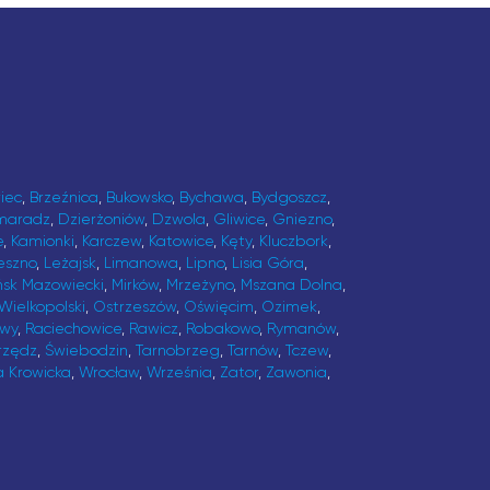
iec
,
Brzeźnica
,
Bukowsko
,
Bychawa
,
Bydgoszcz
,
maradz
,
Dzierżoniów
,
Dzwola
,
Gliwice
,
Gniezno
,
e
,
Kamionki
,
Karczew
,
Katowice
,
Kęty
,
Kluczbork
,
eszno
,
Leżajsk
,
Limanowa
,
Lipno
,
Lisia Góra
,
ńsk Mazowiecki
,
Mirków
,
Mrzeżyno
,
Mszana Dolna
,
Wielkopolski
,
Ostrzeszów
,
Oświęcim
,
Ozimek
,
awy
,
Raciechowice
,
Rawicz
,
Robakowo
,
Rymanów
,
rzędz
,
Świebodzin
,
Tarnobrzeg
,
Tarnów
,
Tczew
,
a Krowicka
,
Wrocław
,
Września
,
Zator
,
Zawonia
,