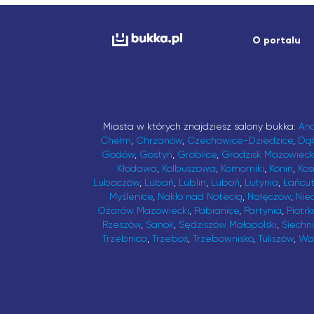
O portalu
Miasta w których znajdziesz salony bukka:
An
Chełm
,
Chrzanów
,
Czechowice-Dziedzice
,
Dą
Godów
,
Gostyń
,
Groblice
,
Grodzisk Mazowieck
Kłodawa
,
Kolbuszowa
,
Komorniki
,
Konin
,
Kos
Lubaczów
,
Lubań
,
Lublin
,
Luboń
,
Lutynia
,
Łańcu
Myślenice
,
Nakło nad Notecią
,
Nałęczów
,
Nie
Ożarów Mazowiecki
,
Pabianice
,
Partynia
,
Piotrk
Rzeszów
,
Sanok
,
Sędziszów Małopolski
,
Siechn
Trzebnica
,
Trzeboś
,
Trzebownisko
,
Tuliszów
,
Wa