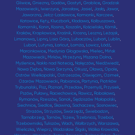
Gliwice
,
Gniezno
,
Godów
,
Gostyń
,
Groblice
,
Grodzisk
Mazowiecki
,
Iwierzyce
,
Jarosław
,
Jasiel
,
Jasło
,
Jawor
,
Jaworzno
,
Jelcz-Laskowice
,
Kamionki
,
Karczew
,
Katowice
,
Kęty
,
Kluczbork
,
Kłodawa
,
Kolbuszowa
,
Komorniki
,
Konin
,
Kosina
,
Koszalin
,
Kościelisko
,
Kórnik
,
Kraków
,
Krapkowice
,
Kraśnik
,
Krosno
,
Leszno
,
Leżajsk
,
Limanowa
,
Lipno
,
Lisia Góra
,
Lubaczów
,
Lubań
,
Lublin
,
Luboń
,
Lutynia
,
Łańcut
,
Łomża
,
Łowicz
,
Łódź
,
Marcinkowice
,
Medynia Głogowska
,
Mielec
,
Mińsk
Mazowiecki
,
Mirków
,
Mrzeżyno
,
Mszana Dolna
,
Myślenice
,
Nakło nad Notecią
,
Nałęczów
,
Niedźwiedź
,
Nowa Dęba
,
Nowa Sarzyna
,
Olkusz
,
Oława
,
Opole
,
Ostrów Wielkopolski
,
Ostrzeszów
,
Oświęcim
,
Ozimek
,
Ożarów Mazowiecki
,
Pabianice
,
Partynia
,
Piotrków
Trybunalski
,
Pisz
,
Poznań
,
Przecław
,
Przemyśl
,
Przysiek
,
Pszów
,
Puławy
,
Raciechowice
,
Rawicz
,
Robakowo
,
Rymanów
,
Rzeszów
,
Sanok
,
Sędziszów Małopolski
,
Siechnice
,
Siedlce
,
Skawina
,
Sochaczew
,
Sosnowiec
,
Strażów
,
Strzyżów
,
Swarzędz
,
Świebodzin
,
Tarnobrzeg
,
Tarnów
,
Tczew
,
Trzebnica
,
Trzeboś
,
Trzebownisko
,
Tuliszów
,
Wach
,
Wałbrzych
,
Warszawa
,
Wieliczka
,
Wieprz
,
Wodzisław Śląski
,
Wólka Krowicka
,