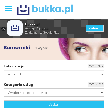
Bukka.pl
Zobacz
Asistapp Sp. z o.o.
Za darmo - w Google Play
Komorniki
1 wynik
Lokalizacja
WYCZYŚĆ
Kategoria usług
WYCZYŚĆ