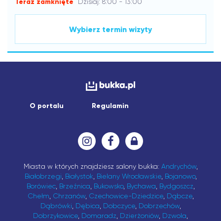
Teraz zamknięte
Dzisiaj: 8:00 - 13:00
Wybierz termin wizyty
O portalu
Regulamin
Miasta w których znajdziesz salony bukka:
Andrychów
,
Białobrzegi
,
Białystok
,
Bielany Wrocławskie
,
Bojanowo
,
Borówiec
,
Brzeźnica
,
Bukowsko
,
Bychawa
,
Bydgoszcz
,
Chełm
,
Chrzanów
,
Czechowice-Dziedzice
,
Dąbcze
,
Dąbrówki
,
Dębica
,
Dobczyce
,
Dobrzechów
,
Dobrzykowice
,
Domaradz
,
Dzierżoniów
,
Dzwola
,