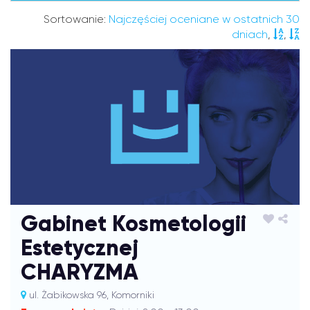
Sortowanie:
Najczęściej oceniane w ostatnich 30
dniach
,
,
Gabinet Kosmetologii
Estetycznej
CHARYZMA
ul. Żabikowska 96, Komorniki