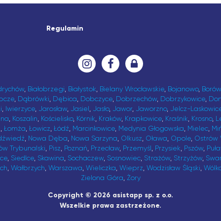
Regulamin
drychów
,
Białobrzegi
,
Białystok
,
Bielany Wrocławskie
,
Bojanowo
,
Borów
bcze
,
Dąbrówki
,
Dębica
,
Dobczyce
,
Dobrzechów
,
Dobrzykowice
,
Do
i
,
Iwierzyce
,
Jarosław
,
Jasiel
,
Jasło
,
Jawor
,
Jaworzno
,
Jelcz-Laskowic
ina
,
Koszalin
,
Kościelisko
,
Kórnik
,
Kraków
,
Krapkowice
,
Kraśnik
,
Krosno
,
L
t
,
Łomża
,
Łowicz
,
Łódź
,
Marcinkowice
,
Medynia Głogowska
,
Mielec
,
Mi
dźwiedź
,
Nowa Dęba
,
Nowa Sarzyna
,
Olkusz
,
Oława
,
Opole
,
Ostrów 
ów Trybunalski
,
Pisz
,
Poznań
,
Przecław
,
Przemyśl
,
Przysiek
,
Pszów
,
Puł
ice
,
Siedlce
,
Skawina
,
Sochaczew
,
Sosnowiec
,
Strażów
,
Strzyżów
,
Swa
ch
,
Wałbrzych
,
Warszawa
,
Wieliczka
,
Wieprz
,
Wodzisław Śląski
,
Wólk
Zielona Góra
,
Żory
Copyright © 2026 asistapp sp. z o.o.
Wszelkie prawa zastrzeżone.