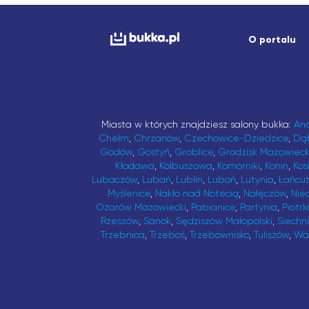
O portalu
Miasta w których znajdziesz salony bukka:
An
Chełm
,
Chrzanów
,
Czechowice-Dziedzice
,
Dą
Godów
,
Gostyń
,
Groblice
,
Grodzisk Mazowieck
Kłodawa
,
Kolbuszowa
,
Komorniki
,
Konin
,
Kos
Lubaczów
,
Lubań
,
Lublin
,
Luboń
,
Lutynia
,
Łańcu
Myślenice
,
Nakło nad Notecią
,
Nałęczów
,
Nie
Ożarów Mazowiecki
,
Pabianice
,
Partynia
,
Piotrk
Rzeszów
,
Sanok
,
Sędziszów Małopolski
,
Siechn
Trzebnica
,
Trzeboś
,
Trzebownisko
,
Tuliszów
,
Wa