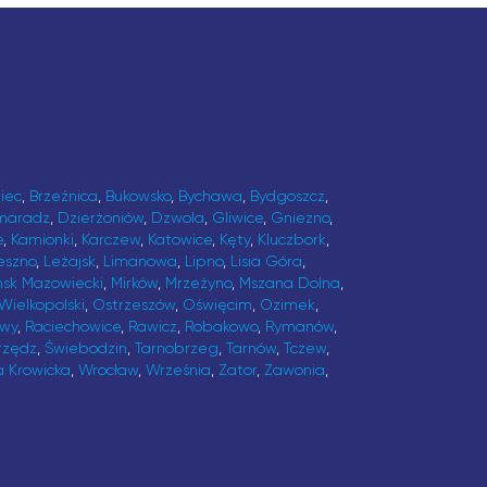
iec
,
Brzeźnica
,
Bukowsko
,
Bychawa
,
Bydgoszcz
,
maradz
,
Dzierżoniów
,
Dzwola
,
Gliwice
,
Gniezno
,
e
,
Kamionki
,
Karczew
,
Katowice
,
Kęty
,
Kluczbork
,
eszno
,
Leżajsk
,
Limanowa
,
Lipno
,
Lisia Góra
,
ńsk Mazowiecki
,
Mirków
,
Mrzeżyno
,
Mszana Dolna
,
Wielkopolski
,
Ostrzeszów
,
Oświęcim
,
Ozimek
,
awy
,
Raciechowice
,
Rawicz
,
Robakowo
,
Rymanów
,
rzędz
,
Świebodzin
,
Tarnobrzeg
,
Tarnów
,
Tczew
,
a Krowicka
,
Wrocław
,
Września
,
Zator
,
Zawonia
,