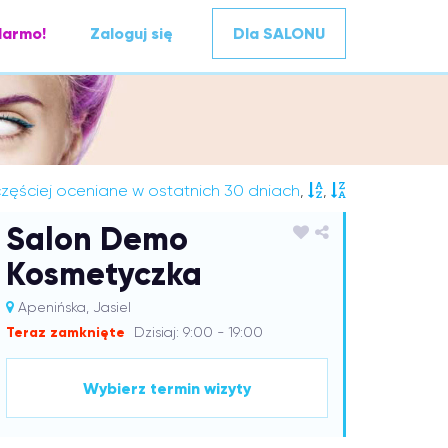
darmo!
Zaloguj się
Dla SALONU
zęściej oceniane w ostatnich 30 dniach
,
,
Salon Demo
Kosmetyczka
Apenińska, Jasiel
Teraz zamknięte
Dzisiaj: 9:00 - 19:00
Wybierz termin wizyty