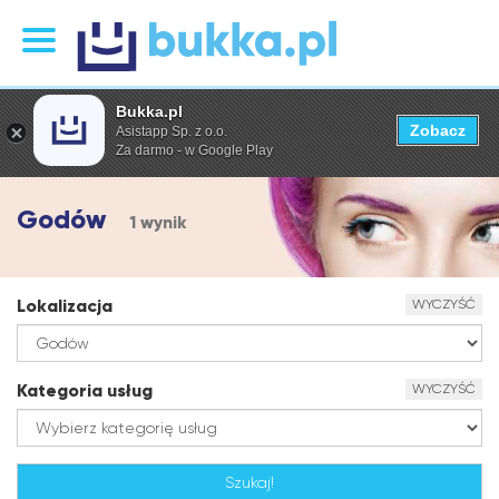
Bukka.pl
Zobacz
Asistapp Sp. z o.o.
Za darmo - w Google Play
Godów
1 wynik
Lokalizacja
WYCZYŚĆ
Kategoria usług
WYCZYŚĆ