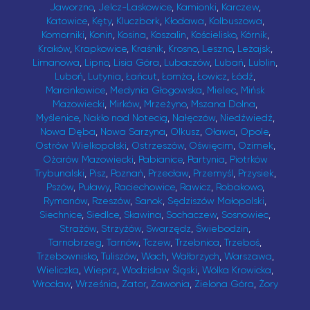
Jaworzno
,
Jelcz-Laskowice
,
Kamionki
,
Karczew
,
Katowice
,
Kęty
,
Kluczbork
,
Kłodawa
,
Kolbuszowa
,
Komorniki
,
Konin
,
Kosina
,
Koszalin
,
Kościelisko
,
Kórnik
,
Kraków
,
Krapkowice
,
Kraśnik
,
Krosno
,
Leszno
,
Leżajsk
,
Limanowa
,
Lipno
,
Lisia Góra
,
Lubaczów
,
Lubań
,
Lublin
,
Luboń
,
Lutynia
,
Łańcut
,
Łomża
,
Łowicz
,
Łódź
,
Marcinkowice
,
Medynia Głogowska
,
Mielec
,
Mińsk
Mazowiecki
,
Mirków
,
Mrzeżyno
,
Mszana Dolna
,
Myślenice
,
Nakło nad Notecią
,
Nałęczów
,
Niedźwiedź
,
Nowa Dęba
,
Nowa Sarzyna
,
Olkusz
,
Oława
,
Opole
,
Ostrów Wielkopolski
,
Ostrzeszów
,
Oświęcim
,
Ozimek
,
Ożarów Mazowiecki
,
Pabianice
,
Partynia
,
Piotrków
Trybunalski
,
Pisz
,
Poznań
,
Przecław
,
Przemyśl
,
Przysiek
,
Pszów
,
Puławy
,
Raciechowice
,
Rawicz
,
Robakowo
,
Rymanów
,
Rzeszów
,
Sanok
,
Sędziszów Małopolski
,
Siechnice
,
Siedlce
,
Skawina
,
Sochaczew
,
Sosnowiec
,
Strażów
,
Strzyżów
,
Swarzędz
,
Świebodzin
,
Tarnobrzeg
,
Tarnów
,
Tczew
,
Trzebnica
,
Trzeboś
,
Trzebownisko
,
Tuliszów
,
Wach
,
Wałbrzych
,
Warszawa
,
Wieliczka
,
Wieprz
,
Wodzisław Śląski
,
Wólka Krowicka
,
Wrocław
,
Września
,
Zator
,
Zawonia
,
Zielona Góra
,
Żory
Copyright © 2026 asistapp sp. z o.o.