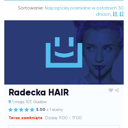
Sortowanie:
Najczęściej oceniane w ostatnich 30
dniach
,
,
Radecka HAIR
1 maja 107, Godów
5.00
z 1 oceny
Teraz zamknięte
Dzisiaj: 9:00 - 17:00