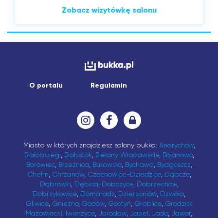
Zobacz wizytówkę salonu
O portalu
Regulamin
Miasta w których znajdziesz salony bukka:
Andrychów
,
Białobrzegi
,
Białystok
,
Bielany Wrocławskie
,
Bojanowo
,
Borówiec
,
Brzeźnica
,
Bukowsko
,
Bychawa
,
Bydgoszcz
,
Chełm
,
Chrzanów
,
Czechowice-Dziedzice
,
Dąbcze
,
Dąbrówki
,
Dębica
,
Dobczyce
,
Dobrzechów
,
Dobrzykowice
,
Domaradz
,
Dzierżoniów
,
Dzwola
,
Gliwice
,
Gniezno
,
Godów
,
Gostyń
,
Groblice
,
Grodzisk
Mazowiecki
,
Iwierzyce
,
Jarosław
,
Jasiel
,
Jasło
,
Jawor
,