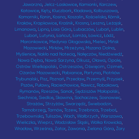
Jaworzno
,
Jelcz-Laskowice
,
Kamionki
,
Karczew
,
Katowice
,
Kęty
,
Kluczbork
,
Kłodawa
,
Kolbuszowa
,
Komorniki
,
Konin
,
Kosina
,
Koszalin
,
Kościelisko
,
Kórnik
,
Kraków
,
Krapkowice
,
Kraśnik
,
Krosno
,
Leszno
,
Leżajsk
,
Limanowa
,
Lipno
,
Lisia Góra
,
Lubaczów
,
Lubań
,
Lublin
,
Luboń
,
Lutynia
,
Łańcut
,
Łomża
,
Łowicz
,
Łódź
,
Marcinkowice
,
Medynia Głogowska
,
Mielec
,
Mińsk
Mazowiecki
,
Mirków
,
Mrzeżyno
,
Mszana Dolna
,
Myślenice
,
Nakło nad Notecią
,
Nałęczów
,
Niedźwiedź
,
Nowa Dęba
,
Nowa Sarzyna
,
Olkusz
,
Oława
,
Opole
,
Ostrów Wielkopolski
,
Ostrzeszów
,
Oświęcim
,
Ozimek
,
Ożarów Mazowiecki
,
Pabianice
,
Partynia
,
Piotrków
Trybunalski
,
Pisz
,
Poznań
,
Przecław
,
Przemyśl
,
Przysiek
,
Pszów
,
Puławy
,
Raciechowice
,
Rawicz
,
Robakowo
,
Rymanów
,
Rzeszów
,
Sanok
,
Sędziszów Małopolski
,
Siechnice
,
Siedlce
,
Skawina
,
Sochaczew
,
Sosnowiec
,
Strażów
,
Strzyżów
,
Swarzędz
,
Świebodzin
,
Tarnobrzeg
,
Tarnów
,
Tczew
,
Trzebnica
,
Trzeboś
,
Trzebownisko
,
Tuliszów
,
Wach
,
Wałbrzych
,
Warszawa
,
Wieliczka
,
Wieprz
,
Wodzisław Śląski
,
Wólka Krowicka
,
Wrocław
,
Września
,
Zator
,
Zawonia
,
Zielona Góra
,
Żory