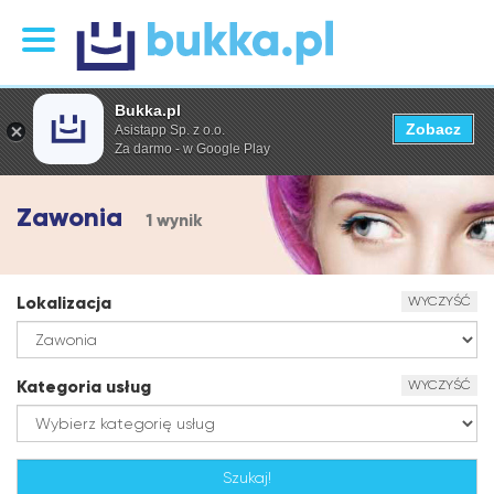
Bukka.pl
Zobacz
Asistapp Sp. z o.o.
Za darmo - w Google Play
Zawonia
1 wynik
Lokalizacja
WYCZYŚĆ
Kategoria usług
WYCZYŚĆ