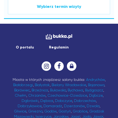
Wybierz termin wizyty
O portalu
Regulamin
Miasta w których znajdziesz salony bukka:
Andrychów
,
Białobrzegi
,
Białystok
,
Bielany Wrocławskie
,
Bojanowo
,
Borówiec
,
Brzeźnica
,
Bukowsko
,
Bychawa
,
Bydgoszcz
,
Chełm
,
Chrzanów
,
Czechowice-Dziedzice
,
Dąbcze
,
Dąbrówki
,
Dębica
,
Dobczyce
,
Dobrzechów
,
Dobrzykowice
,
Domaradz
,
Dzierżoniów
,
Dzwola
,
Gliwice
,
Gniezno
,
Godów
,
Gostyń
,
Groblice
,
Grodzisk
Mazowiecki
,
Iwierzyce
,
Jarosław
,
Jasiel
,
Jasło
,
Jawor
,