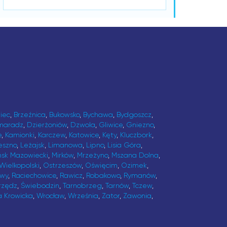
iec
,
Brzeźnica
,
Bukowsko
,
Bychawa
,
Bydgoszcz
,
maradz
,
Dzierżoniów
,
Dzwola
,
Gliwice
,
Gniezno
,
e
,
Kamionki
,
Karczew
,
Katowice
,
Kęty
,
Kluczbork
,
eszno
,
Leżajsk
,
Limanowa
,
Lipno
,
Lisia Góra
,
ńsk Mazowiecki
,
Mirków
,
Mrzeżyno
,
Mszana Dolna
,
Wielkopolski
,
Ostrzeszów
,
Oświęcim
,
Ozimek
,
awy
,
Raciechowice
,
Rawicz
,
Robakowo
,
Rymanów
,
rzędz
,
Świebodzin
,
Tarnobrzeg
,
Tarnów
,
Tczew
,
a Krowicka
,
Wrocław
,
Września
,
Zator
,
Zawonia
,