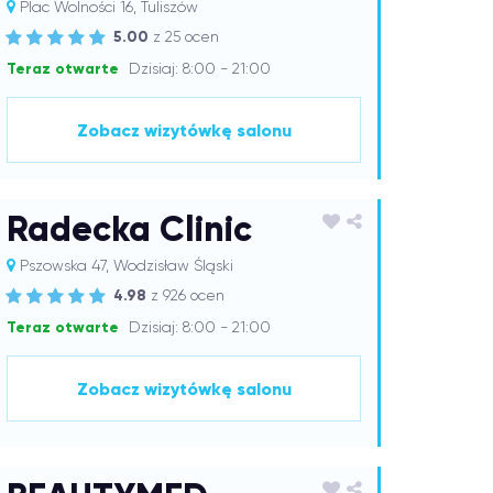
Plac Wolności 16, Tuliszów
5.00
z 25 ocen
Teraz otwarte
Dzisiaj: 8:00 - 21:00
Zobacz wizytówkę salonu
Radecka Clinic
Pszowska 47, Wodzisław Śląski
4.98
z 926 ocen
Teraz otwarte
Dzisiaj: 8:00 - 21:00
Zobacz wizytówkę salonu