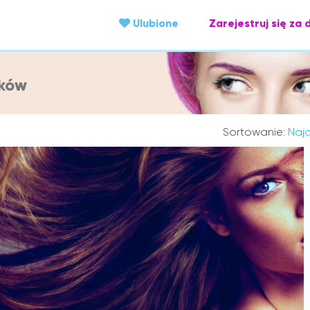
Ulubione
Zarejestruj się za 
ików
Sortowanie:
Najc