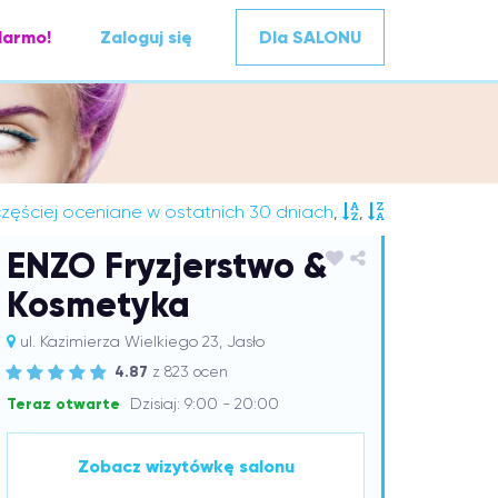
darmo!
Zaloguj się
Dla SALONU
zęściej oceniane w ostatnich 30 dniach
,
,
ENZO Fryzjerstwo &
Kosmetyka
ul. Kazimierza Wielkiego 23, Jasło
4.87
z 823 ocen
Teraz otwarte
Dzisiaj: 9:00 - 20:00
Zobacz wizytówkę salonu