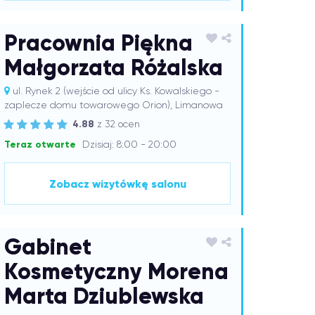
Pracownia Piękna
Małgorzata Różalska
ul. Rynek 2 (wejście od ulicy Ks. Kowalskiego -
zaplecze domu towarowego Orion), Limanowa
4.88
z 32 ocen
Teraz otwarte
Dzisiaj: 8:00 - 20:00
Zobacz wizytówkę salonu
Gabinet
Kosmetyczny Morena
Marta Dziublewska