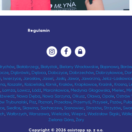
Regulamin
drychów
,
Białobrzegi
,
Białystok
,
Bielany Wrocławskie
,
Bojanowo
,
Borów
bcze
,
Dąbrówki
,
Dębica
,
Dobczyce
,
Dobrzechów
,
Dobrzykowice
,
Do
i
,
Iwierzyce
,
Jarosław
,
Jasiel
,
Jasło
,
Jawor
,
Jaworzno
,
Jelcz-Laskowic
ina
,
Koszalin
,
Kościelisko
,
Kórnik
,
Kraków
,
Krapkowice
,
Kraśnik
,
Krosno
,
L
t
,
Łomża
,
Łowicz
,
Łódź
,
Marcinkowice
,
Medynia Głogowska
,
Mielec
,
Mi
dźwiedź
,
Nowa Dęba
,
Nowa Sarzyna
,
Olkusz
,
Oława
,
Opole
,
Ostrów 
ów Trybunalski
,
Pisz
,
Poznań
,
Przecław
,
Przemyśl
,
Przysiek
,
Pszów
,
Puł
ice
,
Siedlce
,
Skawina
,
Sochaczew
,
Sosnowiec
,
Strażów
,
Strzyżów
,
Swa
ch
,
Wałbrzych
,
Warszawa
,
Wieliczka
,
Wieprz
,
Wodzisław Śląski
,
Wólk
Zielona Góra
,
Żory
Copyright © 2026 asistapp sp. z o.o.