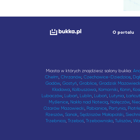
O portalu
Miasta w których znajdziesz salony bukka:
An
Chełm
,
Chrzanów
,
Czechowice-Dziedzice
,
Dą
Godów
,
Gostyń
,
Groblice
,
Grodzisk Mazowieck
Kłodawa
,
Kolbuszowa
,
Komorniki
,
Konin
,
Kos
Lubaczów
,
Lubań
,
Lublin
,
Luboń
,
Lutynia
,
Łańcu
Myślenice
,
Nakło nad Notecią
,
Nałęczów
,
Nie
Ożarów Mazowiecki
,
Pabianice
,
Partynia
,
Piotrk
Rzeszów
,
Sanok
,
Sędziszów Małopolski
,
Siechn
Trzebnica
,
Trzeboś
,
Trzebownisko
,
Tuliszów
,
Wa