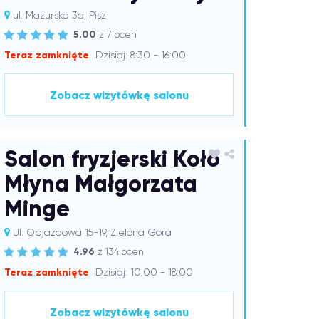
ul. Mazurska 3a, Pisz
5.00
z 7 ocen
Teraz zamknięte
Dzisiaj: 8:30 - 16:00
Zobacz wizytówkę salonu
Salon fryzjerski Koło
Młyna Małgorzata
Minge
Ul. Objazdowa 15-19, Zielona Góra
4.96
z 134 ocen
Teraz zamknięte
Dzisiaj: 10:00 - 18:00
Zobacz wizytówkę salonu