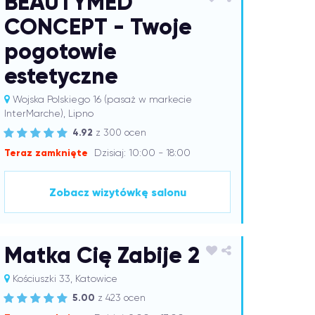
BEAUTYMED
CONCEPT - Twoje
pogotowie
estetyczne
Wojska Polskiego 16 (pasaż w markecie
InterMarche), Lipno
4.92
z 300 ocen
Teraz zamknięte
Dzisiaj: 10:00 - 18:00
Zobacz wizytówkę salonu
Matka Cię Zabije 2
Kościuszki 33, Katowice
5.00
z 423 ocen