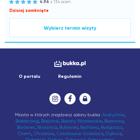
4.96
z 134 ocen
Dzisiaj zamknięte
Wybierz termin wizyty
O portalu
Regulamin
Miasta w których znajdziesz salony bukka:
Andrychów
,
Białobrzegi
,
Białystok
,
Bielany Wrocławskie
,
Bojanowo
,
Borówiec
,
Brzeźnica
,
Bukowsko
,
Bychawa
,
Bydgoszcz
,
Chełm
,
Chrzanów
,
Czechowice-Dziedzice
,
Dąbcze
,
Dąbrówki
,
Dębica
,
Dobczyce
,
Dobrzechów
,