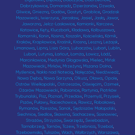
Dobrzykowice
,
Domaradz
,
Dzierżoniów
,
Dzwola
,
Gliwice
,
Gniezno
,
Godów
,
Gostyń
,
Groblice
,
Grodzisk
Mazowiecki
,
Iwierzyce
,
Jarosław
,
Jasiel
,
Jasło
,
Jawor
,
Jaworzno
,
Jelcz-Laskowice
,
Kamionki
,
Karczew
,
Katowice
,
Kęty
,
Kluczbork
,
Kłodawa
,
Kolbuszowa
,
Komorniki
,
Konin
,
Kosina
,
Koszalin
,
Kościelisko
,
Kórnik
,
Kraków
,
Krapkowice
,
Kraśnik
,
Krosno
,
Leszno
,
Leżajsk
,
Limanowa
,
Lipno
,
Lisia Góra
,
Lubaczów
,
Lubań
,
Lublin
,
Luboń
,
Lutynia
,
Łańcut
,
Łomża
,
Łowicz
,
Łódź
,
Marcinkowice
,
Medynia Głogowska
,
Mielec
,
Mińsk
Mazowiecki
,
Mirków
,
Mrzeżyno
,
Mszana Dolna
,
Myślenice
,
Nakło nad Notecią
,
Nałęczów
,
Niedźwiedź
,
Nowa Dęba
,
Nowa Sarzyna
,
Olkusz
,
Oława
,
Opole
,
Ostrów Wielkopolski
,
Ostrzeszów
,
Oświęcim
,
Ozimek
,
Ożarów Mazowiecki
,
Pabianice
,
Partynia
,
Piotrków
Trybunalski
,
Pisz
,
Poznań
,
Przecław
,
Przemyśl
,
Przysiek
,
Pszów
,
Puławy
,
Raciechowice
,
Rawicz
,
Robakowo
,
Rymanów
,
Rzeszów
,
Sanok
,
Sędziszów Małopolski
,
Siechnice
,
Siedlce
,
Skawina
,
Sochaczew
,
Sosnowiec
,
Strażów
,
Strzyżów
,
Swarzędz
,
Świebodzin
,
Tarnobrzeg
,
Tarnów
,
Tczew
,
Trzebnica
,
Trzeboś
,
Trzebownisko
,
Tuliszów
,
Wach
,
Wałbrzych
,
Warszawa
,