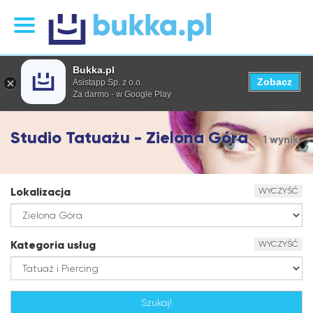
Bukka.pl
Zobacz
Asistapp Sp. z o.o.
Za darmo - w Google Play
Studio Tatuażu - Zielona Góra
1 wynik
Lokalizacja
WYCZYŚĆ
Kategoria usług
WYCZYŚĆ