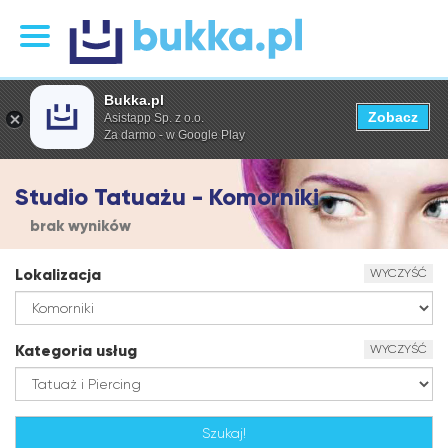
Bukka.pl
Zobacz
Asistapp Sp. z o.o.
Za darmo - w Google Play
Studio Tatuażu - Komorniki
brak wyników
Lokalizacja
WYCZYŚĆ
Kategoria usług
WYCZYŚĆ