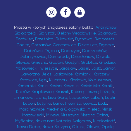
Miasta w których znajdziesz salony bukka:
Andrychów
,
Białobrzegi
,
Białystok
,
Bielany Wrocławskie
,
Bojanowo
,
Borówiec
,
Brzeźnica
,
Bukowsko
,
Bychawa
,
Bydgoszcz
,
Chełm
,
Chrzanów
,
Czechowice-Dziedzice
,
Dąbcze
,
Dąbrówki
,
Dębica
,
Dobczyce
,
Dobrzechów
,
Dobrzykowice
,
Domaradz
,
Dzierżoniów
,
Dzwola
,
Gliwice
,
Gniezno
,
Godów
,
Gostyń
,
Groblice
,
Grodzisk
Mazowiecki
,
Iwierzyce
,
Jarosław
,
Jasiel
,
Jasło
,
Jawor
,
Jaworzno
,
Jelcz-Laskowice
,
Kamionki
,
Karczew
,
Katowice
,
Kęty
,
Kluczbork
,
Kłodawa
,
Kolbuszowa
,
Komorniki
,
Konin
,
Kosina
,
Koszalin
,
Kościelisko
,
Kórnik
,
Kraków
,
Krapkowice
,
Kraśnik
,
Krosno
,
Leszno
,
Leżajsk
,
Limanowa
,
Lipno
,
Lisia Góra
,
Lubaczów
,
Lubań
,
Lublin
,
Luboń
,
Lutynia
,
Łańcut
,
Łomża
,
Łowicz
,
Łódź
,
Marcinkowice
,
Medynia Głogowska
,
Mielec
,
Mińsk
Mazowiecki
,
Mirków
,
Mrzeżyno
,
Mszana Dolna
,
Myślenice
,
Nakło nad Notecią
,
Nałęczów
,
Niedźwiedź
,
Nowa Dęba
,
Nowa Sarzyna
,
Olkusz
,
Oława
,
Opole
,