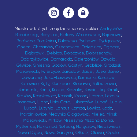
Miasta w których znajdziesz salony bukka:
Andrychów
,
Białobrzegi
,
Białystok
,
Bielany Wrocławskie
,
Bojanowo
,
Borówiec
,
Brzeźnica
,
Bukowsko
,
Bychawa
,
Bydgoszcz
,
Chełm
,
Chrzanów
,
Czechowice-Dziedzice
,
Dąbcze
,
Dąbrówki
,
Dębica
,
Dobczyce
,
Dobrzechów
,
Dobrzykowice
,
Domaradz
,
Dzierżoniów
,
Dzwola
,
Gliwice
,
Gniezno
,
Godów
,
Gostyń
,
Groblice
,
Grodzisk
Mazowiecki
,
Iwierzyce
,
Jarosław
,
Jasiel
,
Jasło
,
Jawor
,
Jaworzno
,
Jelcz-Laskowice
,
Kamionki
,
Karczew
,
Katowice
,
Kęty
,
Kluczbork
,
Kłodawa
,
Kolbuszowa
,
Komorniki
,
Konin
,
Kosina
,
Koszalin
,
Kościelisko
,
Kórnik
,
Kraków
,
Krapkowice
,
Kraśnik
,
Krosno
,
Leszno
,
Leżajsk
,
Limanowa
,
Lipno
,
Lisia Góra
,
Lubaczów
,
Lubań
,
Lublin
,
Luboń
,
Lutynia
,
Łańcut
,
Łomża
,
Łowicz
,
Łódź
,
Marcinkowice
,
Medynia Głogowska
,
Mielec
,
Mińsk
Mazowiecki
,
Mirków
,
Mrzeżyno
,
Mszana Dolna
,
Myślenice
,
Nakło nad Notecią
,
Nałęczów
,
Niedźwiedź
,
Nowa Dęba
,
Nowa Sarzyna
,
Olkusz
,
Oława
,
Opole
,