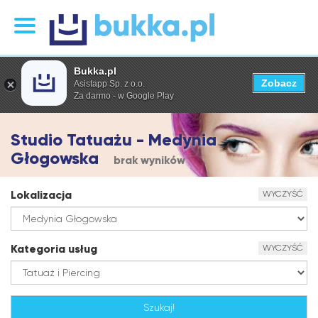
Bukka.pl
Zobacz
Asistapp Sp. z o.o.
Za darmo - w Google Play
Studio Tatuażu - Medynia
Głogowska
brak wyników
Lokalizacja
WYCZYŚĆ
Kategoria usług
WYCZYŚĆ