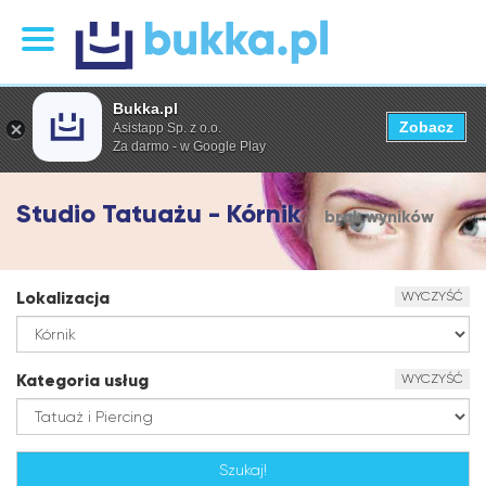
Bukka.pl
Zobacz
Asistapp Sp. z o.o.
Za darmo - w Google Play
Studio Tatuażu - Kórnik
brak wyników
Lokalizacja
WYCZYŚĆ
Kategoria usług
WYCZYŚĆ