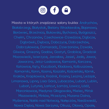
Miasta w których znajdziesz salony bukka:
Andrychów
,
Białobrzegi
,
Białystok
,
Bielany Wrocławskie
,
Bojanowo
,
Borówiec
,
Brzeźnica
,
Bukowsko
,
Bychawa
,
Bydgoszcz
,
Chełm
,
Chrzanów
,
Czechowice-Dziedzice
,
Dąbcze
,
Dąbrówki
,
Dębica
,
Dobczyce
,
Dobrzechów
,
Dobrzykowice
,
Domaradz
,
Dzierżoniów
,
Dzwola
,
Gliwice
,
Gniezno
,
Godów
,
Gostyń
,
Groblice
,
Grodzisk
Mazowiecki
,
Iwierzyce
,
Jarosław
,
Jasiel
,
Jasło
,
Jawor
,
Jaworzno
,
Jelcz-Laskowice
,
Kamionki
,
Karczew
,
Katowice
,
Kęty
,
Kluczbork
,
Kłodawa
,
Kolbuszowa
,
Komorniki
,
Konin
,
Kosina
,
Koszalin
,
Kościelisko
,
Kórnik
,
Kraków
,
Krapkowice
,
Kraśnik
,
Krosno
,
Leszno
,
Leżajsk
,
Limanowa
,
Lipno
,
Lisia Góra
,
Lubaczów
,
Lubań
,
Lublin
,
Luboń
,
Lutynia
,
Łańcut
,
Łomża
,
Łowicz
,
Łódź
,
Marcinkowice
,
Medynia Głogowska
,
Mielec
,
Mińsk
Mazowiecki
,
Mirków
,
Mrzeżyno
,
Mszana Dolna
,
Myślenice
,
Nakło nad Notecią
,
Nałęczów
,
Niedźwiedź
,
Nowa Dęba
,
Nowa Sarzyna
,
Olkusz
,
Oława
,
Opole
,