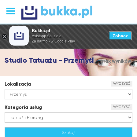
Bukka.pl
Zobacz
Asistapp Sp. z o.o.
Za darmo - w Google Play
Studio Tatuażu - Przemyśl
brak wyników
Lokalizacja
WYCZYŚĆ
Kategoria usług
WYCZYŚĆ