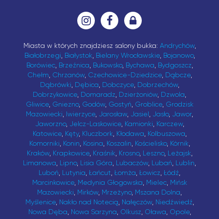
Miasta w których znajdziesz salony bukka:
Andrychów
,
Białobrzegi
,
Białystok
,
Bielany Wrocławskie
,
Bojanowo
,
Borówiec
,
Brzeźnica
,
Bukowsko
,
Bychawa
,
Bydgoszcz
,
Chełm
,
Chrzanów
,
Czechowice-Dziedzice
,
Dąbcze
,
Dąbrówki
,
Dębica
,
Dobczyce
,
Dobrzechów
,
Dobrzykowice
,
Domaradz
,
Dzierżoniów
,
Dzwola
,
Gliwice
,
Gniezno
,
Godów
,
Gostyń
,
Groblice
,
Grodzisk
Mazowiecki
,
Iwierzyce
,
Jarosław
,
Jasiel
,
Jasło
,
Jawor
,
Jaworzno
,
Jelcz-Laskowice
,
Kamionki
,
Karczew
,
Katowice
,
Kęty
,
Kluczbork
,
Kłodawa
,
Kolbuszowa
,
Komorniki
,
Konin
,
Kosina
,
Koszalin
,
Kościelisko
,
Kórnik
,
Kraków
,
Krapkowice
,
Kraśnik
,
Krosno
,
Leszno
,
Leżajsk
,
Limanowa
,
Lipno
,
Lisia Góra
,
Lubaczów
,
Lubań
,
Lublin
,
Luboń
,
Lutynia
,
Łańcut
,
Łomża
,
Łowicz
,
Łódź
,
Marcinkowice
,
Medynia Głogowska
,
Mielec
,
Mińsk
Mazowiecki
,
Mirków
,
Mrzeżyno
,
Mszana Dolna
,
Myślenice
,
Nakło nad Notecią
,
Nałęczów
,
Niedźwiedź
,
Nowa Dęba
,
Nowa Sarzyna
,
Olkusz
,
Oława
,
Opole
,