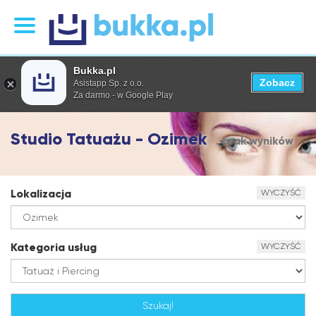
Bukka.pl
Zobacz
Asistapp Sp. z o.o.
Za darmo - w Google Play
Studio Tatuażu - Ozimek
brak wyników
Lokalizacja
WYCZYŚĆ
Kategoria usług
WYCZYŚĆ