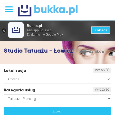
Bukka.pl
Zobacz
Asistapp Sp. z o.o.
Za darmo - w Google Play
Studio Tatuażu - Łowicz
brak wyników
Lokalizacja
WYCZYŚĆ
Kategoria usług
WYCZYŚĆ