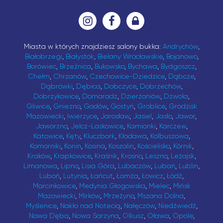
Miasta w których znajdziesz salony bukka:
Andrychów
,
Białobrzegi
,
Białystok
,
Bielany Wrocławskie
,
Bojanowo
,
Borówiec
,
Brzeźnica
,
Bukowsko
,
Bychawa
,
Bydgoszcz
,
Chełm
,
Chrzanów
,
Czechowice-Dziedzice
,
Dąbcze
,
Dąbrówki
,
Dębica
,
Dobczyce
,
Dobrzechów
,
Dobrzykowice
,
Domaradz
,
Dzierżoniów
,
Dzwola
,
Gliwice
,
Gniezno
,
Godów
,
Gostyń
,
Groblice
,
Grodzisk
Mazowiecki
,
Iwierzyce
,
Jarosław
,
Jasiel
,
Jasło
,
Jawor
,
Jaworzno
,
Jelcz-Laskowice
,
Kamionki
,
Karczew
,
Katowice
,
Kęty
,
Kluczbork
,
Kłodawa
,
Kolbuszowa
,
Komorniki
,
Konin
,
Kosina
,
Koszalin
,
Kościelisko
,
Kórnik
,
Kraków
,
Krapkowice
,
Kraśnik
,
Krosno
,
Leszno
,
Leżajsk
,
Limanowa
,
Lipno
,
Lisia Góra
,
Lubaczów
,
Lubań
,
Lublin
,
Luboń
,
Lutynia
,
Łańcut
,
Łomża
,
Łowicz
,
Łódź
,
Marcinkowice
,
Medynia Głogowska
,
Mielec
,
Mińsk
Mazowiecki
,
Mirków
,
Mrzeżyno
,
Mszana Dolna
,
Myślenice
,
Nakło nad Notecią
,
Nałęczów
,
Niedźwiedź
,
Nowa Dęba
,
Nowa Sarzyna
,
Olkusz
,
Oława
,
Opole
,