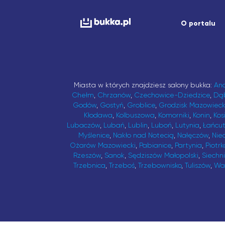
O portalu
Miasta w których znajdziesz salony bukka:
An
Chełm
,
Chrzanów
,
Czechowice-Dziedzice
,
Dą
Godów
,
Gostyń
,
Groblice
,
Grodzisk Mazowieck
Kłodawa
,
Kolbuszowa
,
Komorniki
,
Konin
,
Kos
Lubaczów
,
Lubań
,
Lublin
,
Luboń
,
Lutynia
,
Łańcu
Myślenice
,
Nakło nad Notecią
,
Nałęczów
,
Nie
Ożarów Mazowiecki
,
Pabianice
,
Partynia
,
Piotrk
Rzeszów
,
Sanok
,
Sędziszów Małopolski
,
Siechn
Trzebnica
,
Trzeboś
,
Trzebownisko
,
Tuliszów
,
Wa