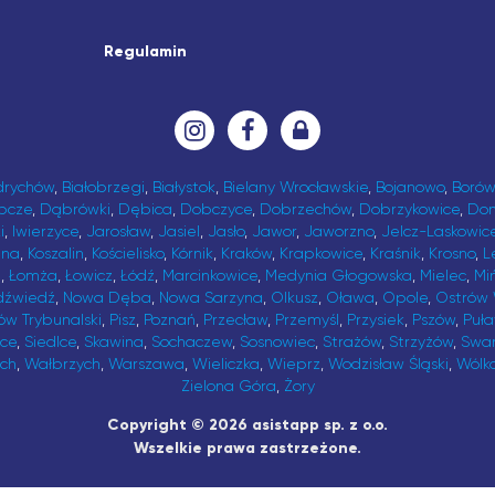
Regulamin
drychów
,
Białobrzegi
,
Białystok
,
Bielany Wrocławskie
,
Bojanowo
,
Borów
bcze
,
Dąbrówki
,
Dębica
,
Dobczyce
,
Dobrzechów
,
Dobrzykowice
,
Do
i
,
Iwierzyce
,
Jarosław
,
Jasiel
,
Jasło
,
Jawor
,
Jaworzno
,
Jelcz-Laskowic
ina
,
Koszalin
,
Kościelisko
,
Kórnik
,
Kraków
,
Krapkowice
,
Kraśnik
,
Krosno
,
L
t
,
Łomża
,
Łowicz
,
Łódź
,
Marcinkowice
,
Medynia Głogowska
,
Mielec
,
Mi
dźwiedź
,
Nowa Dęba
,
Nowa Sarzyna
,
Olkusz
,
Oława
,
Opole
,
Ostrów 
ów Trybunalski
,
Pisz
,
Poznań
,
Przecław
,
Przemyśl
,
Przysiek
,
Pszów
,
Puł
ice
,
Siedlce
,
Skawina
,
Sochaczew
,
Sosnowiec
,
Strażów
,
Strzyżów
,
Swa
ch
,
Wałbrzych
,
Warszawa
,
Wieliczka
,
Wieprz
,
Wodzisław Śląski
,
Wólk
Zielona Góra
,
Żory
Copyright © 2026 asistapp sp. z o.o.
Wszelkie prawa zastrzeżone.