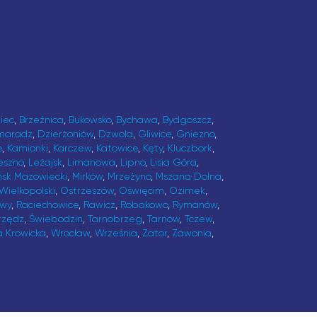
iec
,
Brzeźnica
,
Bukowsko
,
Bychawa
,
Bydgoszcz
,
maradz
,
Dzierżoniów
,
Dzwola
,
Gliwice
,
Gniezno
,
e
,
Kamionki
,
Karczew
,
Katowice
,
Kęty
,
Kluczbork
,
eszno
,
Leżajsk
,
Limanowa
,
Lipno
,
Lisia Góra
,
ńsk Mazowiecki
,
Mirków
,
Mrzeżyno
,
Mszana Dolna
,
Wielkopolski
,
Ostrzeszów
,
Oświęcim
,
Ozimek
,
awy
,
Raciechowice
,
Rawicz
,
Robakowo
,
Rymanów
,
rzędz
,
Świebodzin
,
Tarnobrzeg
,
Tarnów
,
Tczew
,
a Krowicka
,
Wrocław
,
Września
,
Zator
,
Zawonia
,