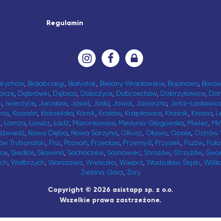
Regulamin
drychów
,
Białobrzegi
,
Białystok
,
Bielany Wrocławskie
,
Bojanowo
,
Borów
bcze
,
Dąbrówki
,
Dębica
,
Dobczyce
,
Dobrzechów
,
Dobrzykowice
,
Do
i
,
Iwierzyce
,
Jarosław
,
Jasiel
,
Jasło
,
Jawor
,
Jaworzno
,
Jelcz-Laskowic
ina
,
Koszalin
,
Kościelisko
,
Kórnik
,
Kraków
,
Krapkowice
,
Kraśnik
,
Krosno
,
L
t
,
Łomża
,
Łowicz
,
Łódź
,
Marcinkowice
,
Medynia Głogowska
,
Mielec
,
Mi
dźwiedź
,
Nowa Dęba
,
Nowa Sarzyna
,
Olkusz
,
Oława
,
Opole
,
Ostrów 
ów Trybunalski
,
Pisz
,
Poznań
,
Przecław
,
Przemyśl
,
Przysiek
,
Pszów
,
Puł
ice
,
Siedlce
,
Skawina
,
Sochaczew
,
Sosnowiec
,
Strażów
,
Strzyżów
,
Swa
ch
,
Wałbrzych
,
Warszawa
,
Wieliczka
,
Wieprz
,
Wodzisław Śląski
,
Wólk
Zielona Góra
,
Żory
Copyright © 2026 asistapp sp. z o.o.
Wszelkie prawa zastrzeżone.