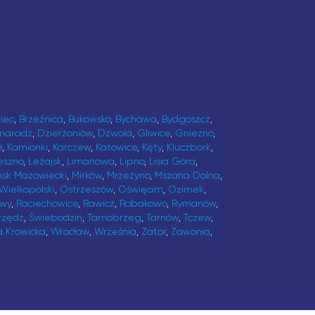
iec
,
Brzeźnica
,
Bukowsko
,
Bychawa
,
Bydgoszcz
,
maradz
,
Dzierżoniów
,
Dzwola
,
Gliwice
,
Gniezno
,
e
,
Kamionki
,
Karczew
,
Katowice
,
Kęty
,
Kluczbork
,
eszno
,
Leżajsk
,
Limanowa
,
Lipno
,
Lisia Góra
,
ńsk Mazowiecki
,
Mirków
,
Mrzeżyno
,
Mszana Dolna
,
Wielkopolski
,
Ostrzeszów
,
Oświęcim
,
Ozimek
,
awy
,
Raciechowice
,
Rawicz
,
Robakowo
,
Rymanów
,
rzędz
,
Świebodzin
,
Tarnobrzeg
,
Tarnów
,
Tczew
,
a Krowicka
,
Wrocław
,
Września
,
Zator
,
Zawonia
,