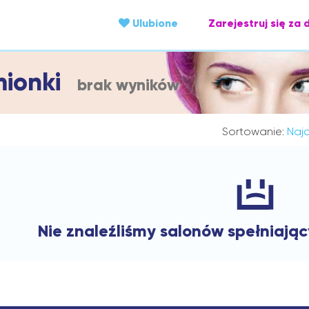
Ulubione
Zarejestruj się za 
mionki
brak wyników
Sortowanie:
Najc
Nie znaleźliśmy salonów spełniają