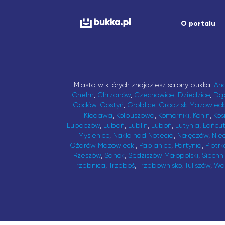
O portalu
Miasta w których znajdziesz salony bukka:
An
Chełm
,
Chrzanów
,
Czechowice-Dziedzice
,
Dą
Godów
,
Gostyń
,
Groblice
,
Grodzisk Mazowieck
Kłodawa
,
Kolbuszowa
,
Komorniki
,
Konin
,
Kos
Lubaczów
,
Lubań
,
Lublin
,
Luboń
,
Lutynia
,
Łańcu
Myślenice
,
Nakło nad Notecią
,
Nałęczów
,
Nie
Ożarów Mazowiecki
,
Pabianice
,
Partynia
,
Piotrk
Rzeszów
,
Sanok
,
Sędziszów Małopolski
,
Siechn
Trzebnica
,
Trzeboś
,
Trzebownisko
,
Tuliszów
,
Wa