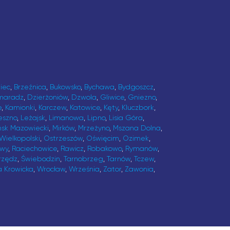
iec
,
Brzeźnica
,
Bukowsko
,
Bychawa
,
Bydgoszcz
,
maradz
,
Dzierżoniów
,
Dzwola
,
Gliwice
,
Gniezno
,
e
,
Kamionki
,
Karczew
,
Katowice
,
Kęty
,
Kluczbork
,
eszno
,
Leżajsk
,
Limanowa
,
Lipno
,
Lisia Góra
,
ńsk Mazowiecki
,
Mirków
,
Mrzeżyno
,
Mszana Dolna
,
Wielkopolski
,
Ostrzeszów
,
Oświęcim
,
Ozimek
,
awy
,
Raciechowice
,
Rawicz
,
Robakowo
,
Rymanów
,
rzędz
,
Świebodzin
,
Tarnobrzeg
,
Tarnów
,
Tczew
,
a Krowicka
,
Wrocław
,
Września
,
Zator
,
Zawonia
,