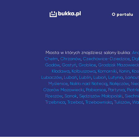
O portalu
Miasta w których znajdziesz salony bukka:
An
Chełm
,
Chrzanów
,
Czechowice-Dziedzice
,
Dą
Godów
,
Gostyń
,
Groblice
,
Grodzisk Mazowieck
Kłodawa
,
Kolbuszowa
,
Komorniki
,
Konin
,
Kos
Lubaczów
,
Lubań
,
Lublin
,
Luboń
,
Lutynia
,
Łańcu
Myślenice
,
Nakło nad Notecią
,
Nałęczów
,
Nie
Ożarów Mazowiecki
,
Pabianice
,
Partynia
,
Piotrk
Rzeszów
,
Sanok
,
Sędziszów Małopolski
,
Siechn
Trzebnica
,
Trzeboś
,
Trzebownisko
,
Tuliszów
,
Wa