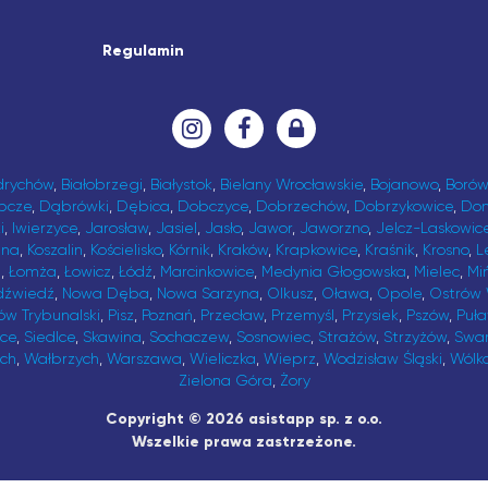
Regulamin
drychów
,
Białobrzegi
,
Białystok
,
Bielany Wrocławskie
,
Bojanowo
,
Borów
bcze
,
Dąbrówki
,
Dębica
,
Dobczyce
,
Dobrzechów
,
Dobrzykowice
,
Do
i
,
Iwierzyce
,
Jarosław
,
Jasiel
,
Jasło
,
Jawor
,
Jaworzno
,
Jelcz-Laskowic
ina
,
Koszalin
,
Kościelisko
,
Kórnik
,
Kraków
,
Krapkowice
,
Kraśnik
,
Krosno
,
L
t
,
Łomża
,
Łowicz
,
Łódź
,
Marcinkowice
,
Medynia Głogowska
,
Mielec
,
Mi
dźwiedź
,
Nowa Dęba
,
Nowa Sarzyna
,
Olkusz
,
Oława
,
Opole
,
Ostrów 
ów Trybunalski
,
Pisz
,
Poznań
,
Przecław
,
Przemyśl
,
Przysiek
,
Pszów
,
Puł
ice
,
Siedlce
,
Skawina
,
Sochaczew
,
Sosnowiec
,
Strażów
,
Strzyżów
,
Swa
ch
,
Wałbrzych
,
Warszawa
,
Wieliczka
,
Wieprz
,
Wodzisław Śląski
,
Wólk
Zielona Góra
,
Żory
Copyright © 2026 asistapp sp. z o.o.
Wszelkie prawa zastrzeżone.