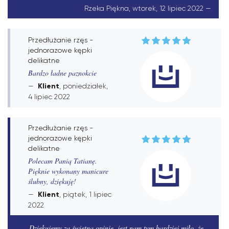
Rzeka Piękna, wtorek, 12 lipiec 2022
Przedłużanie rzęs -
jednorazowe kępki
delikatne
Bardzo ładne paznokcie
Klient
, poniedziałek,
4 lipiec 2022
Przedłużanie rzęs -
jednorazowe kępki
delikatne
Polecam Panią Tatianę.
Pięknie wykonany manicure
ślubny, dziękuję!
Klient
, piątek, 1 lipiec
2022
Dziękujemy za świetną opinię, jest nam tym bardziej miło, że