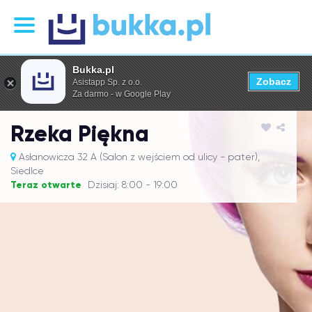
Bukka.pl
Zobacz
Asistapp Sp. z o.o.
Za darmo - w Google Play
Rzeka Piękna
Asłanowicza 32 A (Salon z wejściem od ulicy - pater),
Siedlce
Teraz otwarte
Dzisiaj: 8:00 - 19:00