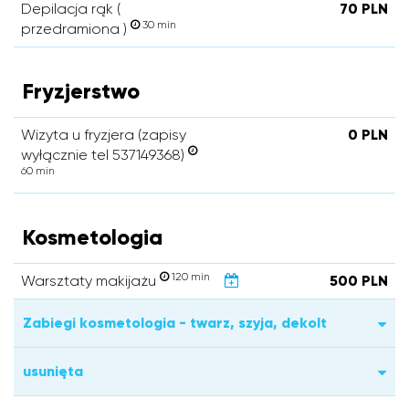
Depilacja rąk (
70 PLN
30 min
przedramiona )
Fryzjerstwo
Wizyta u fryzjera (zapisy
0 PLN
wyłącznie tel 537149368)
60 min
Kosmetologia
120 min
Warsztaty makijażu
500 PLN
Zabiegi kosmetologia - twarz, szyja, dekolt
usunięta