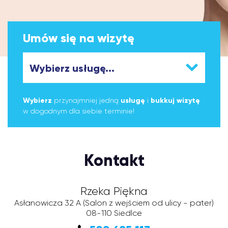
Umów się na wizytę
Wybierz
przynajmniej jedną
usługę
i
bukkuj wizytę
w dogodnym dla siebie terminie!
Kontakt
Rzeka Piękna
Asłanowicza 32 A
(Salon z wejściem od ulicy - pater)
08-110
Siedlce