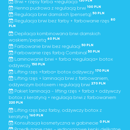
120 PLN
Brwi + rzęsy farba +regulacja
100 PLN
Henna pudrowa z regulacją brwi
50 PLN
Regulacja brwi damskich (pensetą)
80
Regulacja brwi bez farby + farbowanie rzęs
PLN
Depilacja kombinowana brwi damskich
60 PLN
woskiem/pęsetą
50 PLN
Farbowanie brwi bez regulacji
50 PLN
Farbowanie rzęs farbą Combinal
Laminowanie brwi + farba +regulacja+ botox
150 PLN
odżywczy
170 PLN
Lifting rzęs +farba+ botox odżywczy
Lifting rzęs + laminacja brwi z farbowaniem,
270 PLN
odżywczym botoxem i regulacją brwi
Pakiet laminacja - lifting rzęs + farba + odżywczy
botox z keratyną + regulacja brwi z farbowaniem
220 PLN
Lifting rzęs bez farby, odżywczy botox z
160 PLN
keratyną
0 PLN
Konsultacja kosmetyczna w gabinecie
Przedłużanie rzęs - jednorazowe kępki delikatne