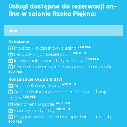
Usługi dostępne do rezerwacji on-
line w salonie Rzeka Piękna:
Inne
Szkolenia
750 PLN
Makijaż - lekcja indywidualna
250 PLN
Lekcja Makijaż kobiety 50+
500 PLN
Indywidualne warsztaty makijażu
Lekcja makijażu biznesowego/dzień i wieczór
500 PLN
Konsultacje Uroda & Styl
450 PLN
Analiza Kolorystyczna
Analiza kolorystyczna dla mężczyzn - Twoje
450 PLN
kolory
600 PLN
Remanent w szafie
600 PLN
Zakupy ze stylistką
Przygotowanie na ważne spotkanie - miej styl !
500 PLN