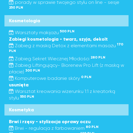
porady w sprawie twojego stylu on line - sesje
250 PLN
Kosmetologia
500 PLN
Warsztaty makijażu
Zabiegi kosmetologia - twarz, szyja, dekolt
170
Zabieg z maską Detox z elementami masażu
PLN
280 PLN
Zabieg Sekret Wiecznej Młodości
Zabieg Liftingujący- Biorenew Pro Lift (z maską w
300 PLN
płacie)
0 PLN
Komputerowe badanie skóry
usunięta
Warsztat kreowania wizerunku 1:1 z kreatorką
550 PLN
stylu
Kosmetyka
Brwi i rzęsy - stylizacja oprawy oczu
80 PLN
Brwi - regulacja z farbowaniem