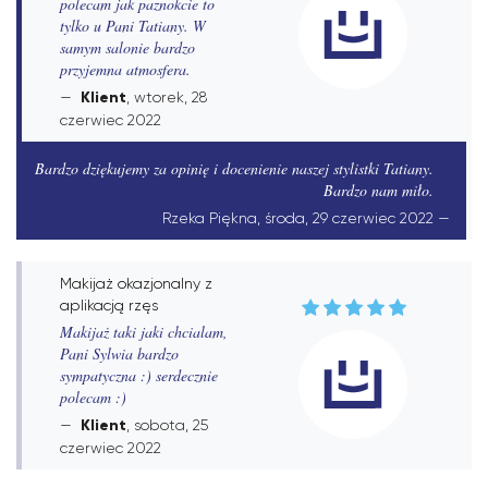
polecam jak paznokcie to
tylko u Pani Tatiany. W
samym salonie bardzo
przyjemna atmosfera.
Klient
, wtorek, 28
czerwiec 2022
Bardzo dziękujemy za opinię i docenienie naszej stylistki Tatiany.
Bardzo nam miło.
Rzeka Piękna, środa, 29 czerwiec 2022
Makijaż okazjonalny z
aplikacją rzęs
Makijaż taki jaki chcialam,
Pani Sylwia bardzo
sympatyczna :) serdecznie
polecam :)
Klient
, sobota, 25
czerwiec 2022