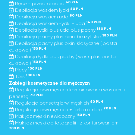
60 PLN
Ręce - przedramiona
80 PLN
Depilacja woskiem łydki
80 PLN
Depilacja woskiem uda
140 PLN
Depilacja woskiem Łydki + uda
180 PLN
Depilacja łydki plus uda plus pachy
180 PLN
Depilacja pachy plus bikini brazylijskie
Depilacja pachy plus bikini klasyczne ( pasta
150 PLN
cukrowa )
Depilacja łydki plus pachy ( wosk plus pasta
150 PLN
cukrowa )
100 PLN
Plecy
100 PLN
Tors
Zabiegi kosmetyczne dla mężczyzn
Regulacja brwi męskich kombinowana woskiem i
70 PLN
pensetą
60 PLN
Regulacja pensetą brwi męskich
90 PLN
Regulacja brwi męskich + farba ombre
150 PLN
Makijaż męski niewidoczny
Makijaż męski do fotografii -z konturowaniem
300 PLN