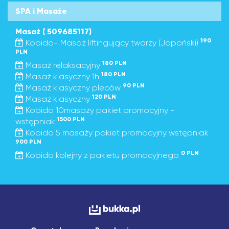
SPA i Masaże
Masaż ( 509685117)
190
Kobido- Masaż liftingujący twarzy (Japoński)
PLN
180 PLN
Masaż relaksacyjny
180 PLN
Masaż klasyczny 1h
90 PLN
Masaż klasyczny pleców
120 PLN
Masaż klasyczny
Kobido 10masaży pakiet promocyjny -
1500 PLN
wstępniak
Kobido 5 masaży pakiet promocyjny wstępniak
900 PLN
0 PLN
Kobido kolejny z pakietu promocyjnego