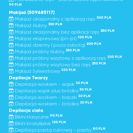
90 PLN
Makijaż (509685117)
300 PLN
Makijaż okazjonalny z aplikacją rzęs
350 PLN
Makijaż ślubny
250 PLN
Makijaż okazjonalny bez aplikacji rzęs
100 PLN
Makijaż ekspresowy (pn-pt)
200 PLN
Makijaż dzienny ( poza sobotą)
350 PLN
Makijaż próbny ślubny
300 PLN
Makijaż próbny wizytowy z aplikacją rzęs
250 PLN
Makijaż próbny wizytowy bez rzęs
330 PLN
Makijaż Sylwestrowy
Depilacja Twarzy
30 PLN
Depilacja woskiem - wąsik
50 PLN
Depilacja wąsik plus bródka
30 PLN
Depilacja woskiem - baczki
30 PLN
Depilacja woskiem - bródka
Depilacja ciała
90 PLN
Bikini klasyczne
120 PLN
Bikini brazylijskie
80 PLN
Depilacja pastą cukrową - pachy