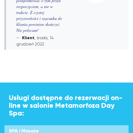
poinformować o tym przed
rozpoczęciem, a nie w
trakcie. Z czystej
przyzwoitości i szacunku do
klienta powinien skończyć.
Nie polecam!
Klient
, środa, 14
grudzień 2022
Usługi dostępne do rezerwacji on-
line w salonie Metamorfoza Day
Spa:
SPA i Masaże