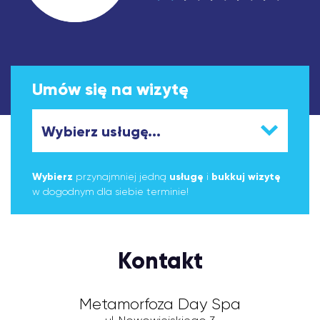
Umów się na wizytę
Wybierz
przynajmniej jedną
usługę
i
bukkuj wizytę
w dogodnym dla siebie terminie!
Kontakt
Metamorfoza Day Spa