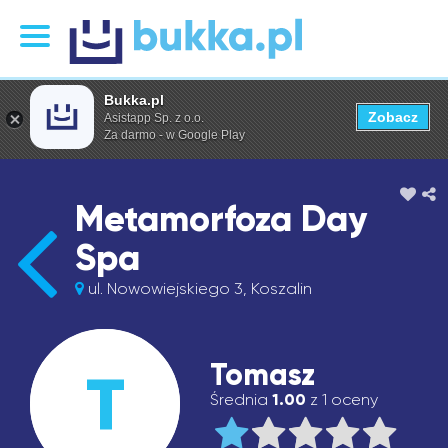
Bukka.pl
Zobacz
Asistapp Sp. z o.o.
Za darmo - w Google Play
Metamorfoza Day
Spa
ul. Nowowiejskiego 3, Koszalin
Tomasz
T
Średnia
1.00
z 1 oceny