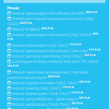
Masaż
250 PLN
masaż ajurwedyjski Shirodhara GŁOWA
Polinezyjski masaż relasaksac lomi lomi CAŁE
200 PLN
CIAŁO
200 PLN
MASAŻ KOBIDO
200
masaz ajurwedyjski Udvartana CAŁE CIAŁO
PLN
170 PLN
masaż kamieniami CAŁE CIAŁO
170 PLN
masaż ajurwedyjski Abhyanga Całe ciało
180 PLN
masaż gorącą czekoladą CAŁE CIAŁO
polinezyjski masaż relaksac lomi lomi TYŁ CIAŁA
150 PLN
Masaż mięśniowo-powięziowy z techniką
200 PLN
punktów spustowych
150 PLN
masaż ciepłym miodem CAŁE CIAŁO
170 PLN
masaż świecą CAŁE CIAŁO
140 PLN
masaz bambusami CAŁE CIAŁO
150 PLN
Masaż antycellulitowy- ujędrniający
150 PLN
Masaż relaksacyjny CAŁE CIAŁO
140 PLN