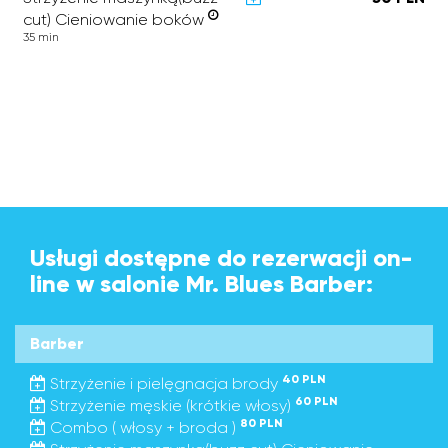
cut) Cieniowanie boków
35 min
Usługi dostępne do rezerwacji on-
line w salonie Mr. Blues Barber:
Barber
40 PLN
Strzyżenie i pielęgnacja brody
60 PLN
Strzyżenie męskie (krótkie włosy)
80 PLN
Combo ( włosy + broda )