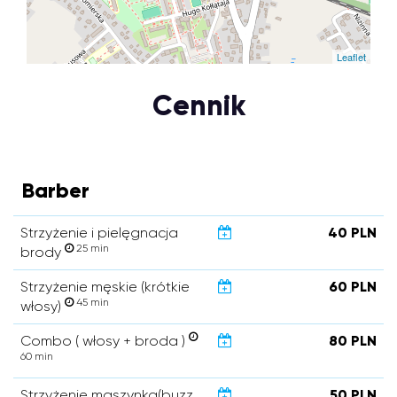
Leaflet
Cennik
Barber
Strzyżenie i pielęgnacja
40 PLN
25 min
brody
Strzyżenie męskie (krótkie
60 PLN
45 min
włosy)
Combo ( włosy + broda )
80 PLN
60 min
Strzyżenie maszynką(buzz
50 PLN