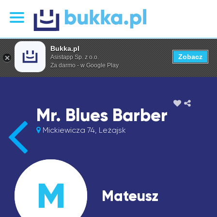
Bukka.pl
Zobacz
Asistapp Sp. z o.o.
Za darmo - w Google Play
Mr. Blues Barber
Mickiewicza 74, Leżajsk
M
Mateusz