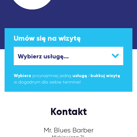
Umów się na wizytę
Wybierz
przynajmniej jedną
usługę
i
bukkuj wizytę
w dogodnym dla siebie terminie!
Kontakt
Mr. Blues Barber