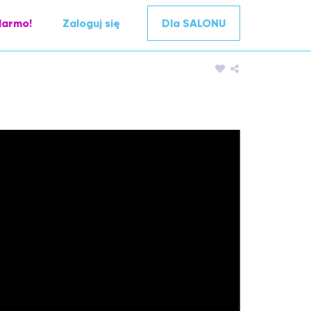
darmo!
Zaloguj się
Dla SALONU