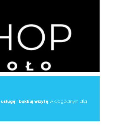
ą
usługę
i
bukkuj wizytę
w dogodnym dla