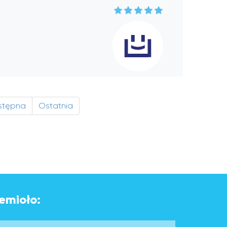
stępna
Ostatnia
emioło: