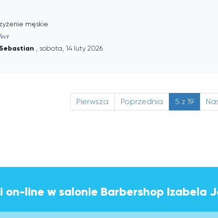
rzyżenie męskie
fect
Sebastian
, sobota, 14 luty 2026
Pierwsza
Poprzednia
5 z 19
Na
i on-line w salonie Barbershop Izabela J