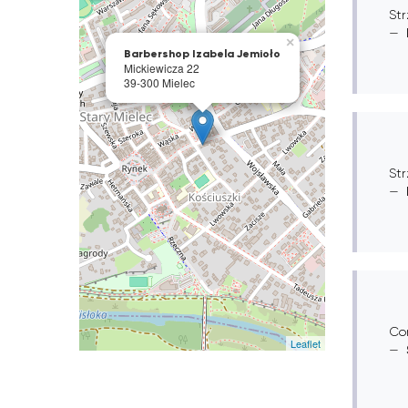
St
×
Barbershop Izabela Jemioło
Mickiewicza 22
39-300 Mielec
Str
Co
Leaflet