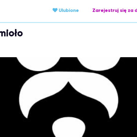
Ulubione
Zarejestruj się za 
mioło