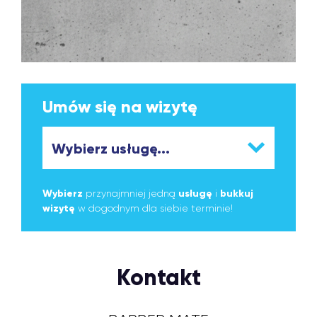
Umów się na wizytę
Wybierz
przynajmniej jedną
usługę
i
bukkuj
wizytę
w dogodnym dla siebie terminie!
Kontakt