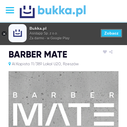
Bukka.pl
Zobacz
Asistapp Sp. z o.o.
Za darmo - w Google Play
BARBER MATE
Al.Kopisto 11/389 Lokal U20, Rzeszów