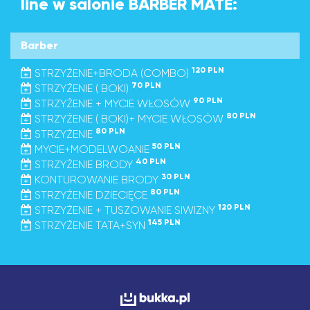
line w salonie BARBER MATE:
Barber
120 PLN
STRZYŻENIE+BRODA (COMBO)
70 PLN
STRZYŻENIE ( BOKI)
90 PLN
STRZYŻENIE + MYCIE WŁOSÓW
80 PLN
STRZYŻENIE ( BOKI)+ MYCIE WŁOSÓW
80 PLN
STRZYŻENIE
50 PLN
MYCIE+MODELWOANIE
40 PLN
STRZYŻENIE BRODY
30 PLN
KONTUROWANIE BRODY
80 PLN
STRZYŻENIE DZIECIĘCE
120 PLN
STRZYŻENIE + TUSZOWANIE SIWIZNY
145 PLN
STRZYŻENIE TATA+SYN