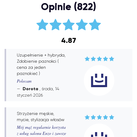
Opinie (822)
4.87
Uzupełnienie + hybryda,
Zdobienie paznokci (
cena za jeden
paznokieć )
Polecam
Dorota
, środa, 14
styczeń 2026
Strzyżenie męskie,
mycie, stylizacja włosów
Mój mąż regularnie korzysta
z usług salonu Enzo i zawsze