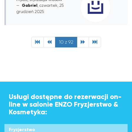
Gabriel
, czwartek, 25
grudzień 2025
10 z 92
Usługi dostępne do rezerwacji on-
line w salonie ENZO Fryzjerstwo &
Kosmetyka:
Fryzjerstwo