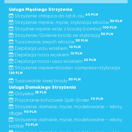
Usługa Męskiego Strzyżenia
40 PLN
Strzyżenie chłopca do lat 6-ciu
50 PLN
Strzyżenie męskie, mycie, stylizacja włosów
100 PLN
Strzyżnie męskie wraz z brodą (combo)
50 PLN
Strzyżenie/Golenie brody ze stylizacją
50 PLN
Tuszowanie siwych włosów
10 PLN
Depilacja uszu woskiem
10 PLN
Depilacja nosa woskiem
20 PLN
Depilacja nosa i uszu woskiem
Strzyżenie męskie+broda+ compress+stylizacja
120 PLN
50 PLN
Tuszowanie siwej brody
Usługa Damskiego Strzyżenia
25 PLN
Grzywka
70 PLN
Przycinanie końcówek Split-Ender
Strzyżenie damskie, mycie, modelowanie - włosy
90 PLN
długie
Strzyżenie damskie, mycie, modelowanie - włosy
70 PLN
krótkie