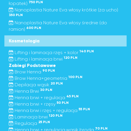
750 PLN
łopatek)
Nanoplastia Nature Eva włosy krótkie (za ucho)
350 PLN
Nanoplastia Nature Eva włosy średnie (do
600 PLN
ramion)
Kosmetologia
140 PLN
Lifting i laminacja rzęs + kolor
120 PLN
Lifting i laminacja brwi
Zabiegi Podstawowe
90 PLN
Brow Henna
100 PLN
Brow Henna+geometria
20 PLN
Depilacja wąsik
30 PLN
Henna Brwi
45 PLN
Henna brwi + regulacja
50 PLN
Henna brwi + rzęsy
55 PLN
Henna brwi i rzęs + regulacja
120 PLN
Laminacja brwi
25 PLN
Regulacja
70 PLN
Henna brwi + regulacja,wąsik,broda