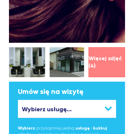
Więcej zdjęć
(4)
Umów się na wizytę
Wybierz
przynajmniej jedną
usługę
i
bukkuj