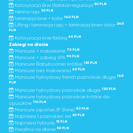
50 PLN
Koloryzacja Brwi (farbka)+regulacja
30 PLN
Henna rzęs
140 PLN
laminacja brwi + kolor
240
Lifting i laminacja rzęs + laminacja brwi+ kolor
PLN
60 PLN
Koloryzacja brwi farbką
Zabiegi na dłonie
70 PLN
Manicure + malowianie
90 PLN
Manicure + zabieg SPA
125 PLN
Manicure Babyboomer krótkie
60 PLN
Manicure bez malowania
140
Manicure hybrydowy french paznokcie długie
PLN
120 PLN
Manicure hybrydowy paznokcie długie
Manicure hybrydowy paznokcie krótkie do
110 PLN
opuszków
80 PLN
Manicure japoński (P. Shine)
20 PLN
Naprawa 1 paznokieć żel
15 PLN
Naprawa hybrydy
50 PLN
Parafina na dłonie