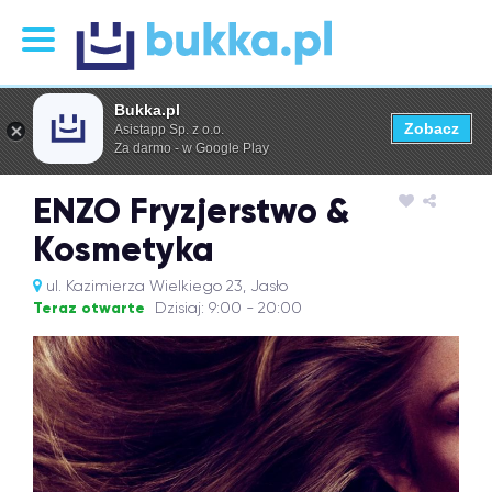
Bukka.pl
Zobacz
Asistapp Sp. z o.o.
Za darmo - w Google Play
ENZO Fryzjerstwo &
Kosmetyka
ul. Kazimierza Wielkiego 23, Jasło
Teraz otwarte
Dzisiaj: 9:00 - 20:00