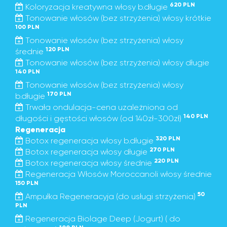
620 PLN
Koloryzacja kreatywna włosy b.długie
Tonowanie włosów (bez strzyżenia) włosy krótkie
100 PLN
Tonowanie włosów (bez strzyżenia) włosy
120 PLN
średnie
Tonowanie włosów (bez strzyżenia) włosy długie
140 PLN
Tonowanie włosów (bez strzyżenia) włosy
170 PLN
b.długie
Trwała ondulacja-cena uzależniona od
140 PLN
długości i gęstości włosów (od 140zł-300zł)
Regeneracja
320 PLN
Botox regeneracja włosy b.długie
270 PLN
Botox regeneracja włosy długie
220 PLN
Botox regeneracja włosy średnie
Regeneracja Włosów Moroccanoli włosy średnie
150 PLN
50
Ampułka Regeneracyja (do usługi strzyżenia)
PLN
Regeneracja Biolage Deep (Jogurt) ( do