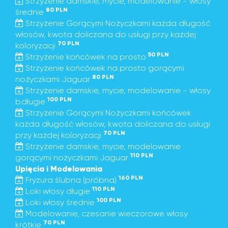
Strzyżenie damskie, mycie, modelowanie - włosy
80 PLN
średnie
Strzyżenie Gorącymi Nożyczkami każda długość
włosów, kwota doliczana do usługi przy każdej
70 PLN
koloryzacji
50 PLN
Strzyżenie końcówek na prosto
Strzyżenie końcówek na prosto gorącymi
80 PLN
nożyczkami Jaguar
Strzyżenie damskie, mycie, modelowanie - włosy
100 PLN
b.długie
Strzyżenie Gorącymi Nożyczkami końcówek
każda długość włosów, kwota doliczana do usługi
70 PLN
przy każdej koloryzacji
Strzyżenie damskie, mycie, modelowanie
110 PLN
gorącymi nożyczkami Jaguar
Upięcia i Modelowania
160 PLN
Fryzura ślubna (próbna)
110 PLN
Loki włosy długie
100 PLN
Loki włosy średnie
Modelowanie, czesanie wieczorowe włosy
70 PLN
krótkie