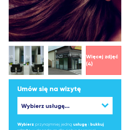
Więcej zdjęć
(4)
Umów się na wizytę
Wybierz
przynajmniej jedną
usługę
i
bukkuj