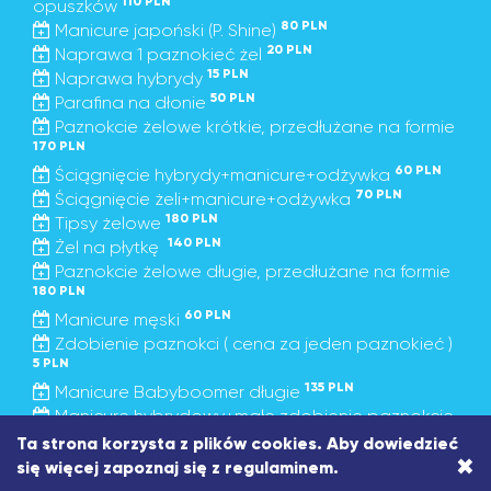
110 PLN
opuszków
80 PLN
Manicure japoński (P. Shine)
20 PLN
Naprawa 1 paznokieć żel
15 PLN
Naprawa hybrydy
50 PLN
Parafina na dłonie
Paznokcie żelowe krótkie, przedłużane na formie
170 PLN
60 PLN
Ściągnięcie hybrydy+manicure+odżywka
70 PLN
Ściągnięcie żeli+manicure+odżywka
180 PLN
Tipsy żelowe
140 PLN
Żel na płytkę
Paznokcie żelowe długie, przedłużane na formie
180 PLN
60 PLN
Manicure męski
Zdobienie paznokci ( cena za jeden paznokieć )
5 PLN
135 PLN
Manicure Babyboomer długie
Manicure hybrydowy+małe zdobienie paznokcie
115 PLN
krótkie do opuszków
Ta strona korzysta z plików cookies. Aby dowiedzieć
×
Manicure hybrydowy+duże zdobienie paznokcie
się więcej zapoznaj się z
regulaminem
.
130 PLN
do opuszków