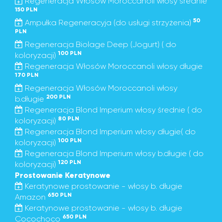
Regeneracja Włosów Moroccanoli włosy średnie
150 PLN
50
Ampułka Regeneracyja (do usługi strzyżenia)
PLN
Regeneracja Biolage Deep (Jogurt) ( do
100 PLN
koloryzacji)
Regeneracja Włosów Moroccanoli włosy długie
170 PLN
Regeneracja Włosów Moroccanoli włosy
200 PLN
b.długie
Regeneracja Blond Imperium włosy średnie ( do
80 PLN
koloryzacji)
Regeneracja Blond Imperium włosy długie( do
100 PLN
koloryzacji)
Regeneracja Blond Imperium włosy b.długie ( do
120 PLN
koloryzacji)
Prostowanie Keratynowe
Keratynowe prostowanie - włosy b. długie
650 PLN
Amazon
Keratynowe prostowanie - włosy b. długie
650 PLN
Cocochoco