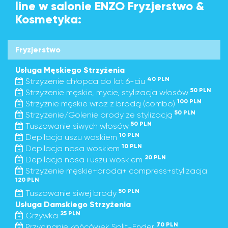
line w salonie ENZO Fryzjerstwo &
Kosmetyka:
Fryzjerstwo
Usługa Męskiego Strzyżenia
40 PLN
Strzyżenie chłopca do lat 6-ciu
50 PLN
Strzyżenie męskie, mycie, stylizacja włosów
100 PLN
Strzyżnie męskie wraz z brodą (combo)
50 PLN
Strzyżenie/Golenie brody ze stylizacją
50 PLN
Tuszowanie siwych włosów
10 PLN
Depilacja uszu woskiem
10 PLN
Depilacja nosa woskiem
20 PLN
Depilacja nosa i uszu woskiem
Strzyżenie męskie+broda+ compress+stylizacja
120 PLN
50 PLN
Tuszowanie siwej brody
Usługa Damskiego Strzyżenia
25 PLN
Grzywka
70 PLN
Przycinanie końcówek Split-Ender