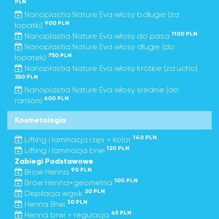
PLN
Nanoplastia Nature Eva włosy b.długie (za
900 PLN
łopatki)
1100 PLN
Nanoplastia Nature Eva włosy do pasa
Nanoplastia Nature Eva włosy długie (do
750 PLN
łopatek)
Nanoplastia Nature Eva włosy krótkie (za ucho)
350 PLN
Nanoplastia Nature Eva włosy średnie (do
600 PLN
ramion)
Kosmetologia
140 PLN
Lifting i laminacja rzęs + kolor
120 PLN
Lifting i laminacja brwi
Zabiegi Podstawowe
90 PLN
Brow Henna
100 PLN
Brow Henna+geometria
20 PLN
Depilacja wąsik
30 PLN
Henna Brwi
45 PLN
Henna brwi + regulacja