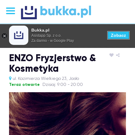
Bukka.pl
Zobacz
Asistapp Sp. z o.o.
Za darmo - w Google Play
ENZO Fryzjerstwo &
Kosmetyka
ul. Kazimierza Wielkiego 23, Jasło
Teraz otwarte
Dzisiaj: 9:00 - 20:00