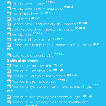
50 PLN
Henna brwi + rzęsy
55 PLN
Henna brwi i rzęs + regulacja
120 PLN
Laminacja brwi
25 PLN
Regulacja
70 PLN
Henna brwi + regulacja,wąsik,broda
50 PLN
Koloryzacja Brwi (farbka)+regulacja
30 PLN
Henna rzęs
140 PLN
laminacja brwi + kolor
240
Lifting i laminacja rzęs + laminacja brwi+ kolor
PLN
60 PLN
Koloryzacja brwi farbką
Zabiegi na dłonie
70 PLN
Manicure + malowianie
90 PLN
Manicure + zabieg SPA
125 PLN
Manicure Babyboomer krótkie
60 PLN
Manicure bez malowania
140
Manicure hybrydowy french paznokcie długie
PLN
120 PLN
Manicure hybrydowy paznokcie długie
Manicure hybrydowy paznokcie krótkie do