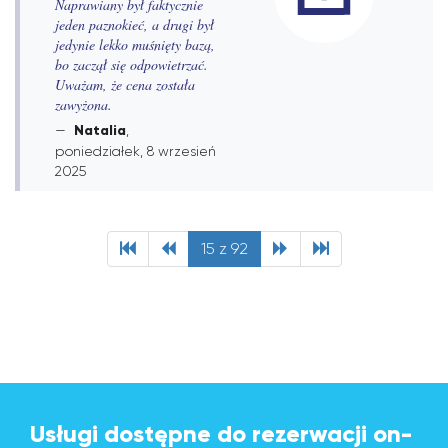
Naprawiany był faktycznie
jeden paznokieć, a drugi był
jedynie lekko muśnięty bazą,
bo zaczął się odpowietrzać.
Uważam, że cena została
zawyżona.
Natalia
,
poniedziałek, 8 wrzesień
2025
15 z 92
Usługi dostępne do rezerwacji on-