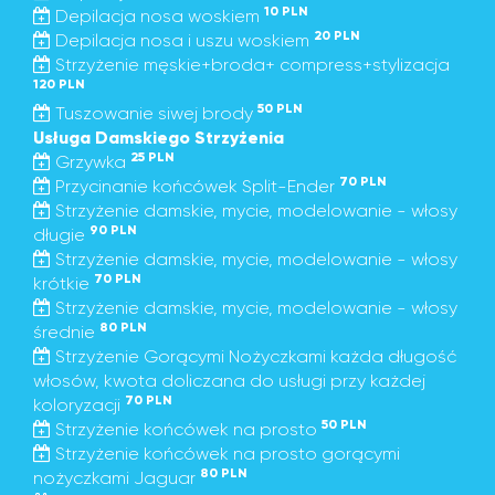
10 PLN
Depilacja nosa woskiem
20 PLN
Depilacja nosa i uszu woskiem
Strzyżenie męskie+broda+ compress+stylizacja
120 PLN
50 PLN
Tuszowanie siwej brody
Usługa Damskiego Strzyżenia
25 PLN
Grzywka
70 PLN
Przycinanie końcówek Split-Ender
Strzyżenie damskie, mycie, modelowanie - włosy
90 PLN
długie
Strzyżenie damskie, mycie, modelowanie - włosy
70 PLN
krótkie
Strzyżenie damskie, mycie, modelowanie - włosy
80 PLN
średnie
Strzyżenie Gorącymi Nożyczkami każda długość
włosów, kwota doliczana do usługi przy każdej
70 PLN
koloryzacji
50 PLN
Strzyżenie końcówek na prosto
Strzyżenie końcówek na prosto gorącymi
80 PLN
nożyczkami Jaguar