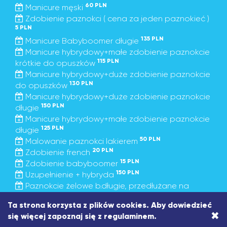
60 PLN
Manicure męski
Zdobienie paznokci ( cena za jeden paznokieć )
5 PLN
135 PLN
Manicure Babyboomer długie
Manicure hybrydowy+małe zdobienie paznokcie
115 PLN
krótkie do opuszków
Manicure hybrydowy+duże zdobienie paznokcie
130 PLN
do opuszków
Manicure hybrydowy+duże zdobienie paznokcie
150 PLN
długie
Manicure hybrydowy+małe zdobienie paznokcie
125 PLN
długie
50 PLN
Malowanie paznokci lakierem
20 PLN
Zdobienie french
15 PLN
Zdobienie babyboomer
150 PLN
Uzupełnienie + hybryda
Paznokcie żelowe b.długie, przedłużane na
190 PLN
formie
Ta strona korzysta z plików cookies. Aby dowiedzieć
Ściągnięcie żeli nie wykonanych w salonie przed
×
się więcej zapoznaj się z
regulaminem
.
40 PLN
założeniem nowych