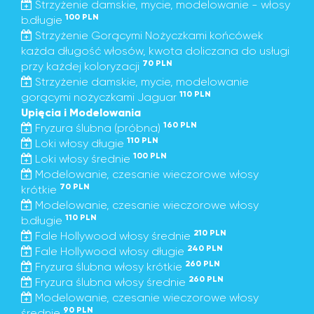
Strzyżenie damskie, mycie, modelowanie - włosy
100 PLN
b.długie
Strzyżenie Gorącymi Nożyczkami końcówek
każda długość włosów, kwota doliczana do usługi
70 PLN
przy każdej koloryzacji
Strzyżenie damskie, mycie, modelowanie
110 PLN
gorącymi nożyczkami Jaguar
Upięcia i Modelowania
160 PLN
Fryzura ślubna (próbna)
110 PLN
Loki włosy długie
100 PLN
Loki włosy średnie
Modelowanie, czesanie wieczorowe włosy
70 PLN
krótkie
Modelowanie, czesanie wieczorowe włosy
110 PLN
b.długie
210 PLN
Fale Hollywood włosy średnie
240 PLN
Fale Hollywood włosy długie
260 PLN
Fryzura ślubna włosy krótkie
260 PLN
Fryzura ślubna włosy średnie
Modelowanie, czesanie wieczorowe włosy
90 PLN
średnie