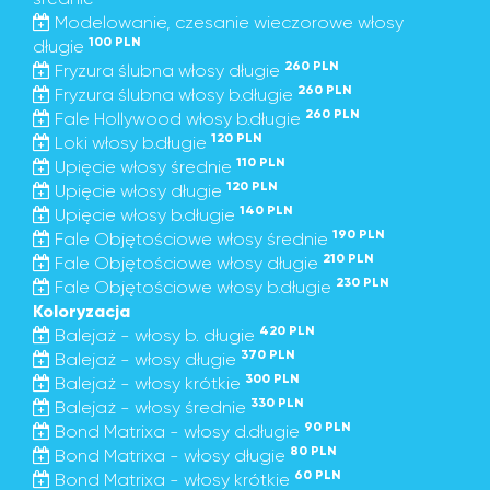
Modelowanie, czesanie wieczorowe włosy
100 PLN
długie
260 PLN
Fryzura ślubna włosy długie
260 PLN
Fryzura ślubna włosy b.długie
260 PLN
Fale Hollywood włosy b.długie
120 PLN
Loki włosy b.długie
110 PLN
Upięcie włosy średnie
120 PLN
Upięcie włosy długie
140 PLN
Upięcie włosy b.długie
190 PLN
Fale Objętościowe włosy średnie
210 PLN
Fale Objętościowe włosy długie
230 PLN
Fale Objętościowe włosy b.długie
Koloryzacja
420 PLN
Balejaż - włosy b. długie
370 PLN
Balejaż - włosy długie
300 PLN
Balejaż - włosy krótkie
330 PLN
Balejaż - włosy średnie
90 PLN
Bond Matrixa - włosy d.długie
80 PLN
Bond Matrixa - włosy długie
60 PLN
Bond Matrixa - włosy krótkie