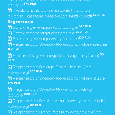
170 PLN
b.długie
Trwała ondulacja-cena uzależniona od
140 PLN
długości i gęstości włosów (od 140zł-300zł)
Regeneracja
320 PLN
Botox regeneracja włosy b.długie
270 PLN
Botox regeneracja włosy długie
220 PLN
Botox regeneracja włosy średnie
Regeneracja Włosów Moroccanoli włosy średnie
150 PLN
50
Ampułka Regeneracyja (do usługi strzyżenia)
PLN
Regeneracja Biolage Deep (Jogurt) ( do
100 PLN
koloryzacji)
Regeneracja Włosów Moroccanoli włosy długie
170 PLN
Regeneracja Włosów Moroccanoli włosy
200 PLN
b.długie
Regeneracja Blond Imperium włosy średnie ( do
80 PLN
koloryzacji)
Regeneracja Blond Imperium włosy długie( do