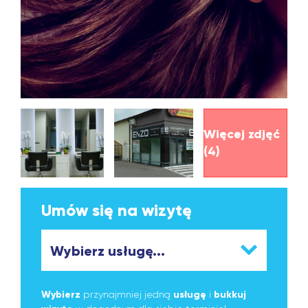
Więcej zdjęć
(4)
Umów się na wizytę
Wybierz
przynajmniej jedną
usługę
i
bukkuj