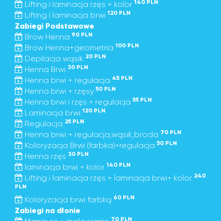
140 PLN
Lifting i laminacja rzęs + kolor
120 PLN
Lifting i laminacja brwi
Zabiegi Podstawowe
90 PLN
Brow Henna
100 PLN
Brow Henna+geometria
20 PLN
Depilacja wąsik
30 PLN
Henna Brwi
45 PLN
Henna brwi + regulacja
50 PLN
Henna brwi + rzęsy
55 PLN
Henna brwi i rzęs + regulacja
120 PLN
Laminacja brwi
25 PLN
Regulacja
70 PLN
Henna brwi + regulacja,wąsik,broda
50 PLN
Koloryzacja Brwi (farbka)+regulacja
30 PLN
Henna rzęs
140 PLN
laminacja brwi + kolor
240
Lifting i laminacja rzęs + laminacja brwi+ kolor
PLN
60 PLN
Koloryzacja brwi farbką
Zabiegi na dłonie
70 PLN