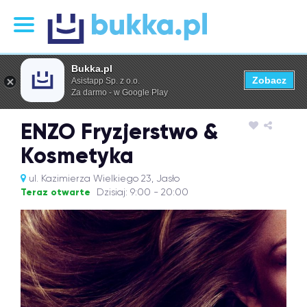
Bukka.pl
Zobacz
Asistapp Sp. z o.o.
Za darmo - w Google Play
ENZO Fryzjerstwo &
Kosmetyka
ul. Kazimierza Wielkiego 23, Jasło
Teraz otwarte
Dzisiaj: 9:00 - 20:00