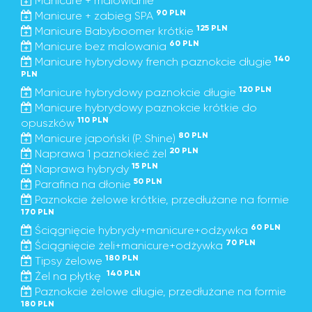
Manicure + malowianie
90 PLN
Manicure + zabieg SPA
125 PLN
Manicure Babyboomer krótkie
60 PLN
Manicure bez malowania
140
Manicure hybrydowy french paznokcie długie
PLN
120 PLN
Manicure hybrydowy paznokcie długie
Manicure hybrydowy paznokcie krótkie do
110 PLN
opuszków
80 PLN
Manicure japoński (P. Shine)
20 PLN
Naprawa 1 paznokieć żel
15 PLN
Naprawa hybrydy
50 PLN
Parafina na dłonie
Paznokcie żelowe krótkie, przedłużane na formie
170 PLN
60 PLN
Ściągnięcie hybrydy+manicure+odżywka
70 PLN
Ściągnięcie żeli+manicure+odżywka
180 PLN
Tipsy żelowe
140 PLN
Żel na płytkę
Paznokcie żelowe długie, przedłużane na formie
180 PLN