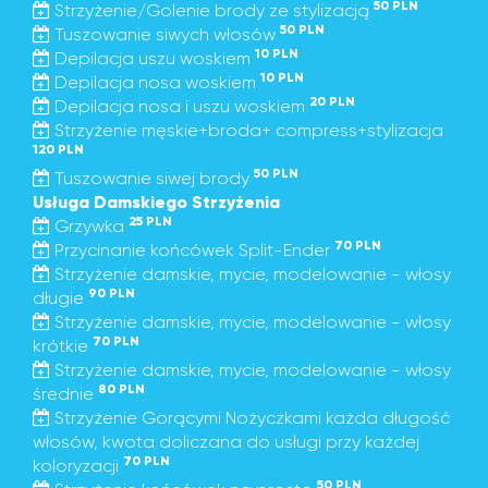
50 PLN
Strzyżenie/Golenie brody ze stylizacją
50 PLN
Tuszowanie siwych włosów
10 PLN
Depilacja uszu woskiem
10 PLN
Depilacja nosa woskiem
20 PLN
Depilacja nosa i uszu woskiem
Strzyżenie męskie+broda+ compress+stylizacja
120 PLN
50 PLN
Tuszowanie siwej brody
Usługa Damskiego Strzyżenia
25 PLN
Grzywka
70 PLN
Przycinanie końcówek Split-Ender
Strzyżenie damskie, mycie, modelowanie - włosy
90 PLN
długie
Strzyżenie damskie, mycie, modelowanie - włosy
70 PLN
krótkie
Strzyżenie damskie, mycie, modelowanie - włosy
80 PLN
średnie
Strzyżenie Gorącymi Nożyczkami każda długość
włosów, kwota doliczana do usługi przy każdej
70 PLN
koloryzacji
50 PLN