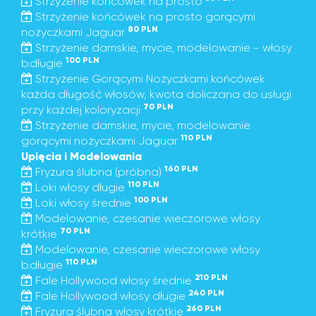
Strzyżenie końcówek na prosto
Strzyżenie końcówek na prosto gorącymi
80 PLN
nożyczkami Jaguar
Strzyżenie damskie, mycie, modelowanie - włosy
100 PLN
b.długie
Strzyżenie Gorącymi Nożyczkami końcówek
każda długość włosów, kwota doliczana do usługi
70 PLN
przy każdej koloryzacji
Strzyżenie damskie, mycie, modelowanie
110 PLN
gorącymi nożyczkami Jaguar
Upięcia i Modelowania
160 PLN
Fryzura ślubna (próbna)
110 PLN
Loki włosy długie
100 PLN
Loki włosy średnie
Modelowanie, czesanie wieczorowe włosy
70 PLN
krótkie
Modelowanie, czesanie wieczorowe włosy
110 PLN
b.długie
210 PLN
Fale Hollywood włosy średnie
240 PLN
Fale Hollywood włosy długie
260 PLN
Fryzura ślubna włosy krótkie