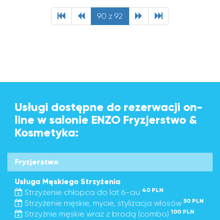
90 z 92
Usługi dostępne do rezerwacji on-
line w salonie ENZO Fryzjerstwo &
Kosmetyka:
Fryzjerstwo
Usługa Męskiego Strzyżenia
40 PLN
Strzyżenie chłopca do lat 6-ciu
50 PLN
Strzyżenie męskie, mycie, stylizacja włosów
100 PLN
Strzyżnie męskie wraz z brodą (combo)