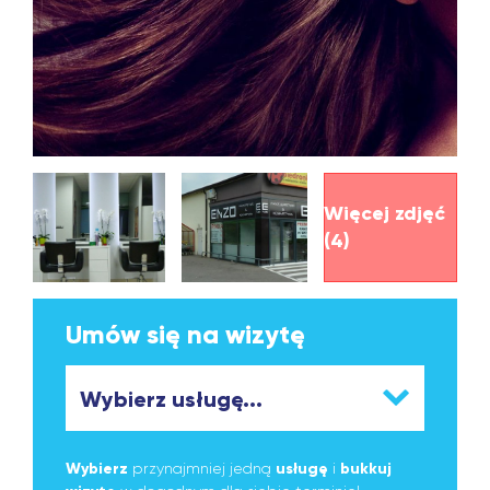
Więcej zdjęć
(4)
Umów się na wizytę
Wybierz
przynajmniej jedną
usługę
i
bukkuj