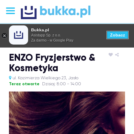
Bukka.pl
Zobacz
Asistapp Sp. z o.o.
Za darmo - w Google Play
ENZO Fryzjerstwo &
Kosmetyka
ul. Kazimierza Wielkiego 23, Jasło
Teraz otwarte
Dzisiaj: 8:00 - 14:00