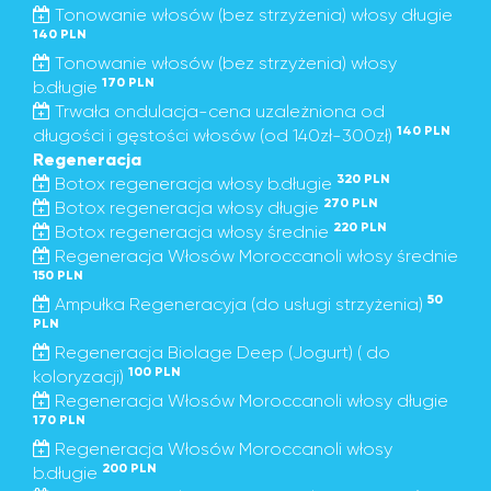
Tonowanie włosów (bez strzyżenia) włosy długie
140 PLN
Tonowanie włosów (bez strzyżenia) włosy
170 PLN
b.długie
Trwała ondulacja-cena uzależniona od
140 PLN
długości i gęstości włosów (od 140zł-300zł)
Regeneracja
320 PLN
Botox regeneracja włosy b.długie
270 PLN
Botox regeneracja włosy długie
220 PLN
Botox regeneracja włosy średnie
Regeneracja Włosów Moroccanoli włosy średnie
150 PLN
50
Ampułka Regeneracyja (do usługi strzyżenia)
PLN
Regeneracja Biolage Deep (Jogurt) ( do
100 PLN
koloryzacji)
Regeneracja Włosów Moroccanoli włosy długie
170 PLN
Regeneracja Włosów Moroccanoli włosy
200 PLN
b.długie