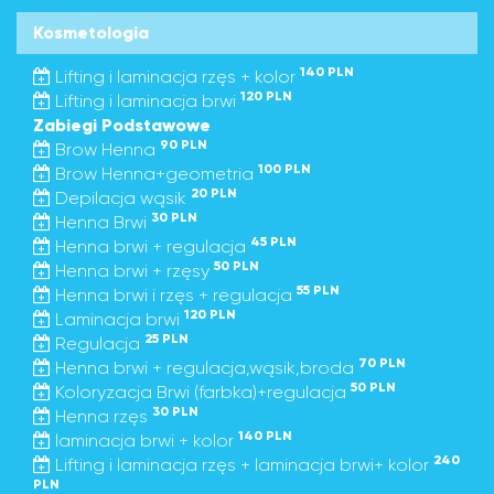
Kosmetologia
140 PLN
Lifting i laminacja rzęs + kolor
120 PLN
Lifting i laminacja brwi
Zabiegi Podstawowe
90 PLN
Brow Henna
100 PLN
Brow Henna+geometria
20 PLN
Depilacja wąsik
30 PLN
Henna Brwi
45 PLN
Henna brwi + regulacja
50 PLN
Henna brwi + rzęsy
55 PLN
Henna brwi i rzęs + regulacja
120 PLN
Laminacja brwi
25 PLN
Regulacja
70 PLN
Henna brwi + regulacja,wąsik,broda
50 PLN
Koloryzacja Brwi (farbka)+regulacja
30 PLN
Henna rzęs
140 PLN
laminacja brwi + kolor
240
Lifting i laminacja rzęs + laminacja brwi+ kolor
PLN