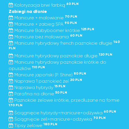
60 PLN
Koloryzacja brwi farbką
Zabiegi na dłonie
70 PLN
Manicure + malowianie
90 PLN
Manicure + zabieg SPA
125 PLN
Manicure Babyboomer krótkie
60 PLN
Manicure bez malowania
140
Manicure hybrydowy french paznokcie długie
PLN
120 PLN
Manicure hybrydowy paznokcie długie
Manicure hybrydowy paznokcie krótkie do
110 PLN
opuszków
80 PLN
Manicure japoński (P. Shine)
20 PLN
Naprawa 1 paznokieć żel
15 PLN
Naprawa hybrydy
50 PLN
Parafina na dłonie
Paznokcie żelowe krótkie, przedłużane na formie
170 PLN
60 PLN
Ściągnięcie hybrydy+manicure+odżywka
70 PLN
Ściągnięcie żeli+manicure+odżywka
180 PLN
Tipsy żelowe