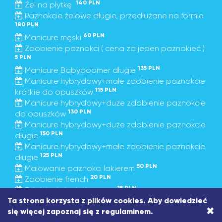
140 PLN
Żel na płytkę
Paznokcie żelowe długie, przedłużane na formie
180 PLN
60 PLN
Manicure męski
Zdobienie paznokci ( cena za jeden paznokieć )
5 PLN
135 PLN
Manicure Babyboomer długie
Manicure hybrydowy+małe zdobienie paznokcie
115 PLN
krótkie do opuszków
Manicure hybrydowy+duże zdobienie paznokcie
130 PLN
do opuszków
Manicure hybrydowy+duże zdobienie paznokcie
150 PLN
długie
Manicure hybrydowy+małe zdobienie paznokcie
125 PLN
długie
50 PLN
Malowanie paznokci lakierem
20 PLN
Zdobienie french
15 PLN
Zdobienie babyboomer
150 PLN
Ta strona korzysta z plików cookies. Aby dowiedzieć
Uzupełnienie + hybryda
×
się więcej zapoznaj się z
regulaminem
.
Paznokcie żelowe b.długie, przedłużane na
190 PLN