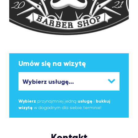
Umów się na wizytę
Wybierz
przynajmniej jedną
usługę
i
bukkuj
wizytę
w dogodnym dla siebie terminie!
Kontakt