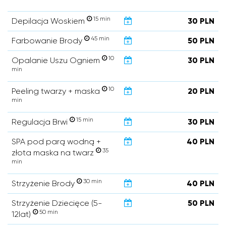
15 min
Depilacja Woskiem
30 PLN
45 min
Farbowanie Brody
50 PLN
10
Opalanie Uszu Ogniem
30 PLN
min
10
Peeling twarzy + maska
20 PLN
min
15 min
Regulacja Brwi
30 PLN
SPA pod parą wodną +
40 PLN
35
złota maska na twarz
min
30 min
Strzyżenie Brody
40 PLN
Strzyżenie Dziecięce (5-
50 PLN
50 min
12lat)