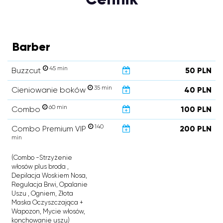
Barber
45 min
Buzzcut
50 PLN
35 min
Cieniowanie boków
40 PLN
60 min
Combo
100 PLN
140
Combo Premium VIP
200 PLN
min
(Combo -Strzyżenie
włosów plus broda ,
Depilacja Woskiem Nosa,
Regulacja Brwi, Opalanie
Uszu , Ogniem, Złota
Maska Oczyszczająca +
Wapozon, Mycie włosów,
konchowanie uszu)