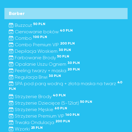
Barber
50 PLN
Buzzcut
40 PLN
Cieniowanie boków
100 PLN
Combo
200 PLN
Combo Premium VIP
30 PLN
Depilacja Woskiem
50 PLN
Farbowanie Brody
30 PLN
Opalanie Uszu Ogniem
20 PLN
Peeling twarzy + maska
30 PLN
Regulacja Brwi
40
SPA pod parą wodną + złota maska na twarz
PLN
40 PLN
Strzyżenie Brody
50 PLN
Strzyżenie Dziecięce (5-12lat)
60 PLN
Strzyżenie Męskie
160 PLN
Strzyżenie Premium VIP
200 PLN
Trwała Ondulacja
25 PLN
Wzorki