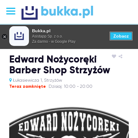
Bukka.pl
Zobacz
Asistapp Sp. z o.o.
Za darmo - w Google Play
Edward Nożycoręki
Barber Shop Strzyżów
Łukasiewicza 1, Strzyżów
Teraz zamknięte
Dzisiaj: 10:00 - 20:00