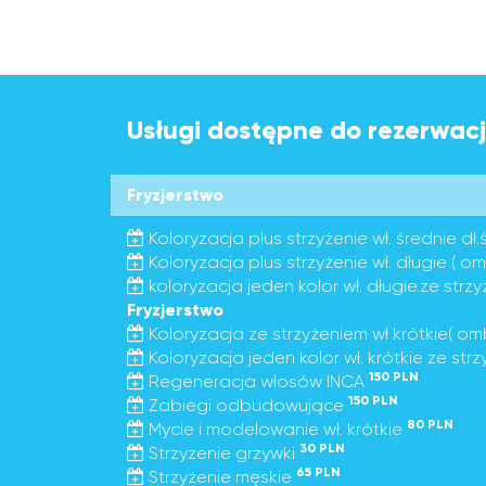
Usługi dostępne do rezerwacji
Fryzjerstwo
Koloryzacja plus strzyżenie wł. średnie d
Koloryzacja plus strzyżenie wł. długie ( o
koloryzacja jeden kolor wł. długie.ze str
Fryzjerstwo
Koloryzacja ze strzyżeniem wł krótkie( o
Koloryzacja jeden kolor wł. krótkie ze str
150 PLN
Regeneracja włosów INCA
150 PLN
Zabiegi odbudowujące
80 PLN
Mycie i modelowanie wł. krótkie
30 PLN
Strzyzenie grzywki
65 PLN
Strzyżenie męskie