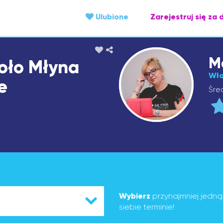
Ulubione
Zarejestruj się za 
M
Koło Młyna
Wła
e
Śre
Wybierz
przynajmniej jedn
siebie terminie!