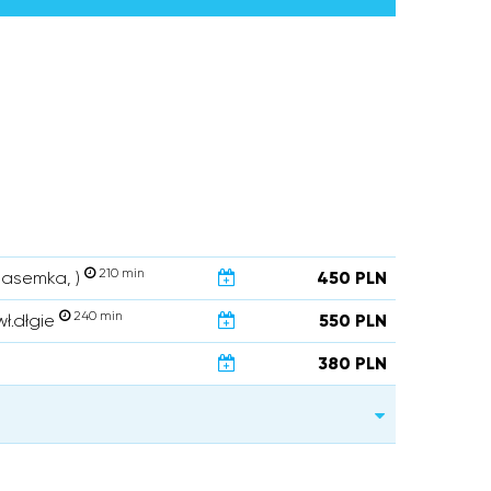
210 min
 pasemka, )
450 PLN
240 min
wł.dłgie
550 PLN
380 PLN