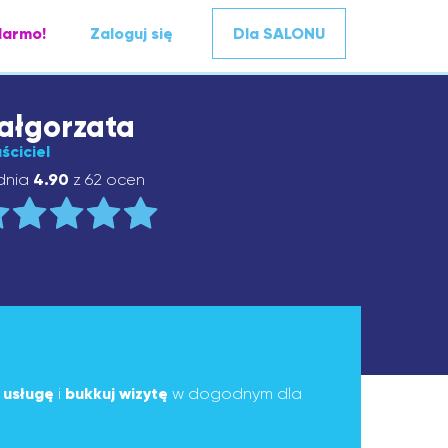
darmo!
Zaloguj się
Dla SALONU
ałgorzata
ściciel
dnia
4.90
z 62 ocen
ą
usługę
i
bukkuj wizytę
w dogodnym dla