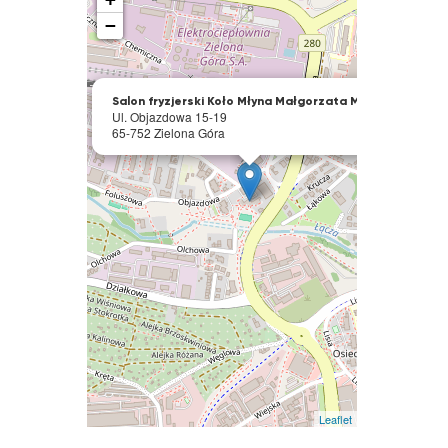
−
×
Salon fryzjerski Koło Młyna Małgorzata Minge
Ul. Objazdowa 15-19
65-752 Zielona Góra
Leaflet