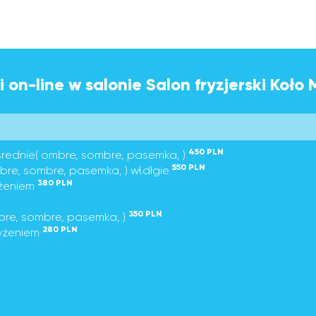
 on-line w salonie Salon fryzjerski Koł
450 PLN
ł.średnie( ombre, sombre, pasemka, )
550 PLN
mbre, sombre, pasemka, ) wł.dłgie
380 PLN
zyżeniem
350 PLN
mbre, sombre, pasemka, )
280 PLN
zyżeniem