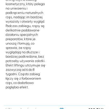
kosmetyczny, który polega
na uniesieniu i
podkręceniu naturalnych
rzęs, nadając im bardziej
wyrazisty i otwarty wygląd.
Podczas zabiegu, rzęsy są
delikatnie poddawane
działaniu specjalnych
preparatów, które je
unoszą i formują, co
sprawia, że rzęsy
wyglądają na dłuższe i
bardziej podkreślone, bez
potrzeby używania zalotki.
Efekt liftingu utrzymuje się
zazwyczaj od 6 do 8
tygodni. Często zabieg
łączy się z farbowaniem
rzęs, co dodatkowo
pogłębia efekt.