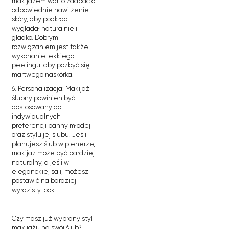
makijażem warto zadbać o
odpowiednie nawilżenie
skóry, aby podkład
wyglądał naturalnie i
gładko. Dobrym
rozwiązaniem jest także
wykonanie lekkiego
peelingu, aby pozbyć się
martwego naskórka.
6. Personalizacja: Makijaż
ślubny powinien być
dostosowany do
indywidualnych
preferencji panny młodej
oraz stylu jej ślubu. Jeśli
planujesz ślub w plenerze,
makijaż może być bardziej
naturalny, a jeśli w
eleganckiej sali, możesz
postawić na bardziej
wyrazisty look.
Czy masz już wybrany styl
makijażu na swój ślub?