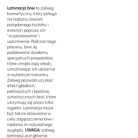
Laminacja brwi
to zabieg
kosmetyczny, który polega
na nadaniu brwiom
pożądanego kształtu i
estetyki poprzez ich
“wyprostowanie” i
ujarzmienie. Podczas tego
procesu, brwi są
poddawane działaniu
specjalnych preparatów,
które zmiękczają włoski,
umożliwiając ich ułożenie
w wybranym kierunku.
Zabieg pozwala uzyskać
efekt gładkich,
pełniejszych i bardziej
symetrycznych brwi, które
utrzymują się przez kilka
tygodni. Laminacja może
być także stosowana w
celu zagęszczenia brwi i
nadania im naturalnego
wyglądu.
UWAGA:
zabieg
laminacji jest głównie