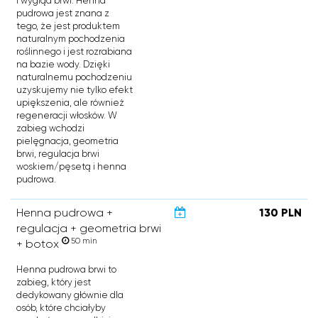
i wygląd brwi. Henna
pudrowa jest znana z
tego, że jest produktem
naturalnym pochodzenia
roślinnego i jest rozrabiana
na bazie wody. Dzięki
naturalnemu pochodzeniu
uzyskujemy nie tylko efekt
upiększenia, ale również
regeneracji włosków. W
zabieg wchodzi
pielęgnacja, geometria
brwi, regulacja brwi
woskiem/pęsetą i henna
pudrowa.
Henna pudrowa +
130 PLN
regulacja + geometria brwi
50 min
+ botox
Henna pudrowa brwi to
zabieg, który jest
dedykowany głównie dla
osób, które chciałyby