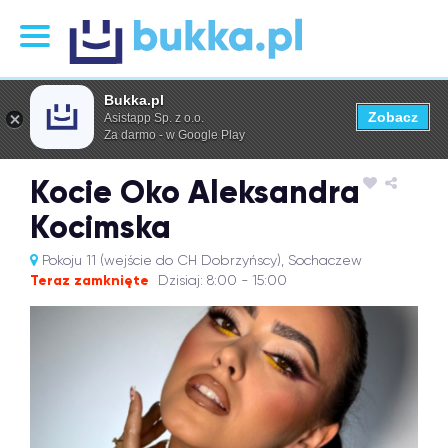
Bukka.pl
Zobacz
Asistapp Sp. z o.o.
Za darmo - w Google Play
Kocie Oko Aleksandra
Kocimska
Pokoju 11 (wejście do CH Dobrzyńscy), Sochaczew
Teraz zamknięte
Dzisiaj: 8:00 - 15:00