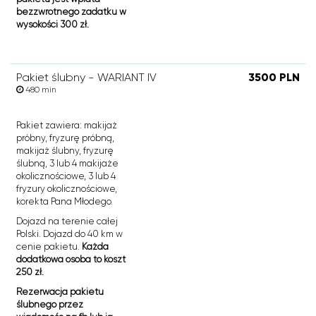
bezzwrotnego zadatku w
wysokości 300 zł.
Pakiet ślubny - WARIANT IV
3500 PLN
480 min
Pakiet zawiera: makijaż
próbny, fryzurę próbną,
makijaż ślubny, fryzurę
ślubną, 3 lub 4 makijaże
okolicznościowe, 3 lub 4
fryzury okolicznościowe,
korekta Pana Młodego.
Dojazd na terenie całej
Polski. Dojazd do 40 km w
cenie pakietu.
Każda
dodatkowa osoba to koszt
250 zł.
Rezerwacja pakietu
ślubnego przez