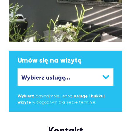
Umów się na wizytę
Wybierz
przynajmniej jedną
usługę
i
bukkuj
wizytę
w dogodnym dla siebie terminie!
Kontakt