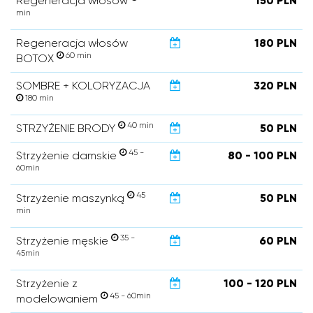
Regeneracja włosów
150 PLN
min
Regeneracja włosów
180 PLN
60 min
BOTOX
SOMBRE + KOLORYZACJA
320 PLN
180 min
40 min
STRZYŻENIE BRODY
50 PLN
45 -
Strzyżenie damskie
80 - 100 PLN
60min
45
Strzyżenie maszynką
50 PLN
min
35 -
Strzyżenie męskie
60 PLN
45min
Strzyżenie z
100 - 120 PLN
45 - 60min
modelowaniem