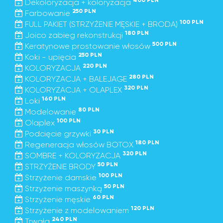
400 PLN
Dekoloryzacja + koloryzacja
250 PLN
Farbowanie
100 PLN
FULL PAKIET (STRZYŻENIE MĘSKIE + BRODA)
180 PLN
Joico zabieg rekonstrukcji
500 PLN
Keratynowe prostowanie włosów
250 PLN
Koki - upięcia
220 PLN
KOLORYZACJA
280 PLN
KOLORYZACJA + BALEJAGE
320 PLN
KOLORYZACJA + OLAPLEX
160 PLN
Loki
80 PLN
Modelowanie
100 PLN
Olaplex
30 PLN
Podcięcie grzywki
180 PLN
Regeneracja włosów BOTOX
320 PLN
SOMBRE + KOLORYZACJA
50 PLN
STRZYŻENIE BRODY
100 PLN
Strzyżenie damskie
50 PLN
Strzyżenie maszynką
60 PLN
Strzyżenie męskie
120 PLN
Strzyżenie z modelowaniem
240 PLN
Trwała