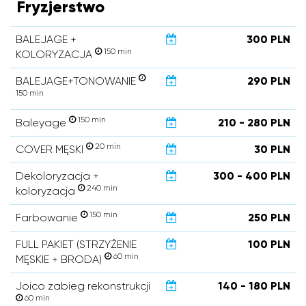
Fryzjerstwo
BALEJAGE +
300 PLN
150 min
KOLORYZACJA
BALEJAGE+TONOWANIE
290 PLN
150 min
150 min
Baleyage
210 - 280 PLN
20 min
COVER MĘSKI
30 PLN
Dekoloryzacja +
300 - 400 PLN
240 min
koloryzacja
150 min
Farbowanie
250 PLN
FULL PAKIET (STRZYŻENIE
100 PLN
60 min
MĘSKIE + BRODA)
Joico zabieg rekonstrukcji
140 - 180 PLN
60 min