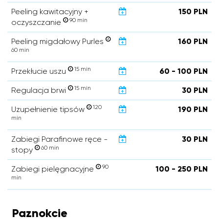
Peeling kawitacyjny +
150 PLN
90 min
oczyszczanie
Peeling migdałowy Purles
160 PLN
60 min
15 min
Przekłucie uszu
60 - 100 PLN
15 min
Regulacja brwi
30 PLN
120
Uzupełnienie tipsów
190 PLN
min
Zabiegi Parafinowe ręce -
30 PLN
60 min
stopy
90
Zabiegi pielęgnacyjne
100 - 250 PLN
min
Paznokcie