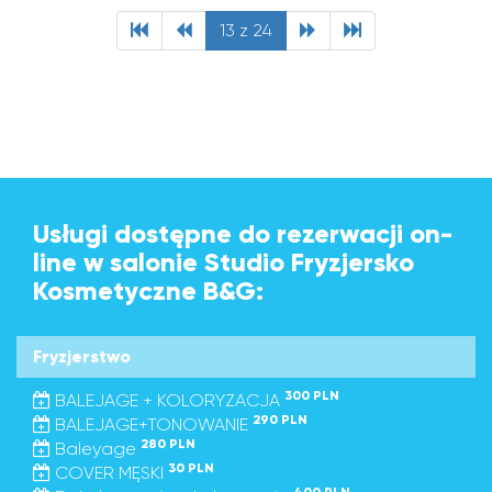
13 z 24
Usługi dostępne do rezerwacji on-
line w salonie Studio Fryzjersko
Kosmetyczne B&G:
Fryzjerstwo
300 PLN
BALEJAGE + KOLORYZACJA
290 PLN
BALEJAGE+TONOWANIE
280 PLN
Baleyage
30 PLN
COVER MĘSKI