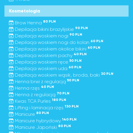
Kosmetologia
80 PLN
Brow Henna
90 PLN
Depilacja bikini brazylijskie
90 PLN
Depilacja woskiem nogi
60 PLN
Depilacja woskiem nogi do kolan
60 PLN
Depilacja woskiem okolice bikini
40 PLN
Depilacja woskiem pachy
50 PLN
Depilacja woskiem ręce
60 PLN
Depilacja woskiem uda
30 PLN
Depilacja woskiem wąsik, broda, baki
50 PLN
Henna brwi z regulacją
40 PLN
Henna rzęs
70 PLN
Henna z regulacją
180 PLN
Kwas TCA Purles
130 PLN
Lifting i laminacja rzęs
80 PLN
Manicure
140 PLN
Manicure hybrydowy
80 PLN
Manicure Japoński