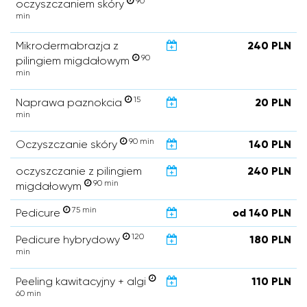
90
oczyszczaniem skóry
min
Mikrodermabrazja z
240 PLN
90
pilingiem migdałowym
min
15
Naprawa paznokcia
20 PLN
min
90 min
Oczyszczanie skóry
140 PLN
oczyszczanie z pilingiem
240 PLN
90 min
migdałowym
75 min
Pedicure
od 140 PLN
120
Pedicure hybrydowy
180 PLN
min
Peeling kawitacyjny + algi
110 PLN
60 min