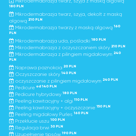
Mikrodermabrazja twarz, szyja z maską algową
180 PLN
Mikrodermabrazja twarz, szyja, dekolt z maską
210 PLN
algową
160
Mikrodermabrazja twarzy z maską algową
PLN
180 PLN
Mikrodermabrazja uda, pośladki
210 PLN
Mikrodermabrazja z oczyszczaniem skóry
240
Mikrodermabrazja z pilingiem migdałowym
PLN
20 PLN
Naprawa paznokcia
140 PLN
Oczyszczanie skóry
240 PLN
oczyszczanie z pilingiem migdałowym
od 140 PLN
Pedicure
180 PLN
Pedicure hybrydowy
110 PLN
Peeling kawitacyjny + algi
150 PLN
Peeling kawitacyjny + oczyszczanie
160 PLN
Peeling migdałowy Purles
100 PLN
Przekłucie uszu
30 PLN
Regulacja brwi
190 PLN
Uzupełnienie tipsów