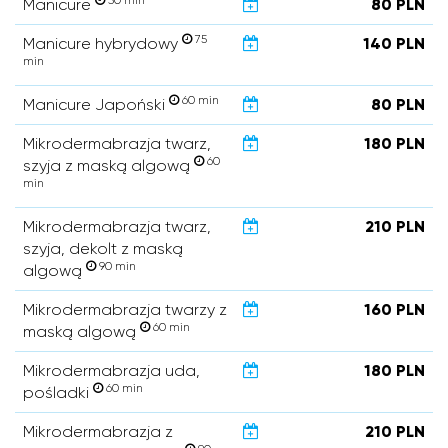
30 min
Manicure
80 PLN
75
Manicure hybrydowy
140 PLN
min
60 min
Manicure Japoński
80 PLN
Mikrodermabrazja twarz,
180 PLN
60
szyja z maską algową
min
Mikrodermabrazja twarz,
210 PLN
szyja, dekolt z maską
90 min
algową
Mikrodermabrazja twarzy z
160 PLN
60 min
maską algową
Mikrodermabrazja uda,
180 PLN
60 min
pośladki
Mikrodermabrazja z
210 PLN