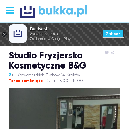
Bukka.pl
Zobacz
Asistapp Sp. z o.o.
Za darmo - w Google Play
Studio Fryzjersko
Kosmetyczne B&G
ul. Krowoderskich Zuchów 14, Kraków
Teraz zamknięte
Dzisiaj: 8:00 - 14:00