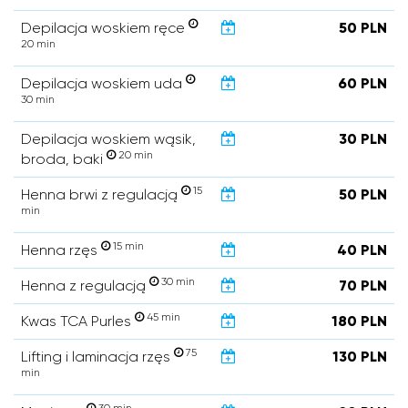
Depilacja woskiem ręce
50 PLN
20 min
Depilacja woskiem uda
60 PLN
30 min
Depilacja woskiem wąsik,
30 PLN
20 min
broda, baki
15
Henna brwi z regulacją
50 PLN
min
15 min
Henna rzęs
40 PLN
30 min
Henna z regulacją
70 PLN
45 min
Kwas TCA Purles
180 PLN
75
Lifting i laminacja rzęs
130 PLN
min