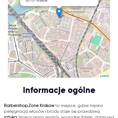
30-701 Kraków
Leaflet
Informacje ogólne
Barbershop.Zone Kraków
to miejsce, gdzie męska
pielęgnacja włosów i brody staje się prawdziwą
sztuką
. Nowoczesny wystrój, wygodne fotele, darmowa