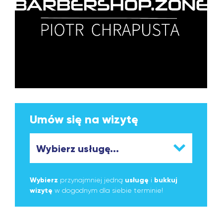
Umów się na wizytę
Wybierz
przynajmniej jedną
usługę
i
bukkuj
wizytę
w dogodnym dla siebie terminie!