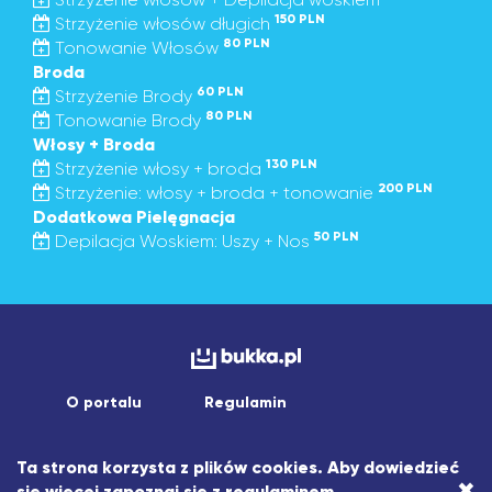
150 PLN
Strzyżenie włosów długich
80 PLN
Tonowanie Włosów
Broda
60 PLN
Strzyżenie Brody
80 PLN
Tonowanie Brody
Włosy + Broda
130 PLN
Strzyżenie włosy + broda
200 PLN
Strzyżenie: włosy + broda + tonowanie
Dodatkowa Pielęgnacja
50 PLN
Depilacja Woskiem: Uszy + Nos
O portalu
Regulamin
Copyright © 2026 asistapp sp. z o.o.
Ta strona korzysta z plików cookies. Aby dowiedzieć
Wszelkie prawa zastrzeżone.
×
się więcej zapoznaj się z
regulaminem
.