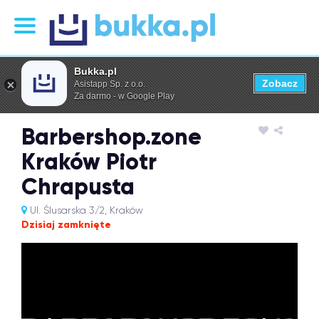
Bukka.pl
Zobacz
Asistapp Sp. z o.o.
Za darmo - w Google Play
Barbershop.zone
Kraków Piotr
Chrapusta
Ul. Ślusarska 3/2, Kraków
Dzisiaj zamknięte