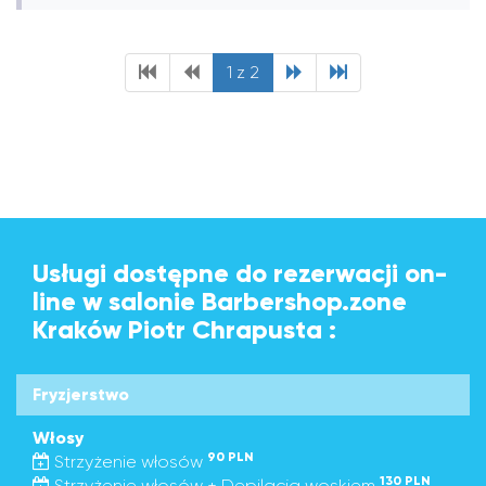
1 z 2
Usługi dostępne do rezerwacji on-
line w salonie Barbershop.zone
Kraków Piotr Chrapusta :
Fryzjerstwo
Włosy
90 PLN
Strzyżenie włosów
130 PLN
Strzyżenie włosów + Depilacja woskiem