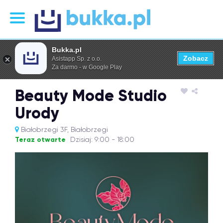
Bukka.pl
Zobacz
Asistapp Sp. z o.o.
Za darmo - w Google Play
Beauty Mode Studio
Urody
Białobrzegi 3F, Białobrzegi
Teraz otwarte
Dzisiaj: 9:00 - 18:00