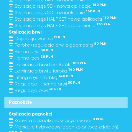
180 PLN
Stylizacja rzęs 5D- nowa aplikacja
160 PLN
Stylizacja rzęs 5D- uzupełnienie
150 PLN
Stylizacja rzęs HALF SET nowa aplikacja
130 PLN
Stylizacja rzęs HALF SET uzupełnienie
Stylizacja brwi
15 PLN
Depilacja wąsika
80 PLN
Farbka+regulacja brwi z geometrią
30 PLN
Henna brwi
30 PLN
Henna rzęs
100 PLN
Laminacja brwi bez farbki
140 PLN
Laminacja brwi z farbką
140 PLN
Lifting rzęs z farbką
50 PLN
Regulacja + henna brwi
30 PLN
Regulacja brwi
Paznokcie
Stylizacja paznokci
0 PLN
Korekta paznokci rosnących w dół
Manicure hybrydowy jeden kolor (bez zdobień)