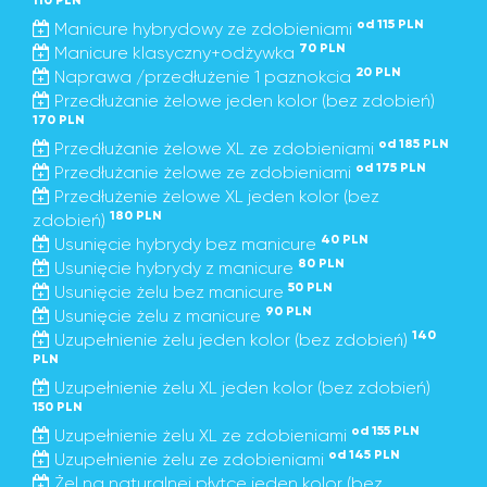
110 PLN
od 115 PLN
Manicure hybrydowy ze zdobieniami
70 PLN
Manicure klasyczny+odżywka
20 PLN
Naprawa /przedłużenie 1 paznokcia
Przedłużanie żelowe jeden kolor (bez zdobień)
170 PLN
od 185 PLN
Przedłużanie żelowe XL ze zdobieniami
od 175 PLN
Przedłużanie żelowe ze zdobieniami
Przedłużenie żelowe XL jeden kolor (bez
180 PLN
zdobień)
40 PLN
Usunięcie hybrydy bez manicure
80 PLN
Usunięcie hybrydy z manicure
50 PLN
Usunięcie żelu bez manicure
90 PLN
Usunięcie żelu z manicure
140
Uzupełnienie żelu jeden kolor (bez zdobień)
PLN
Uzupełnienie żelu XL jeden kolor (bez zdobień)
150 PLN
od 155 PLN
Uzupełnienie żelu XL ze zdobieniami
od 145 PLN
Uzupełnienie żelu ze zdobieniami
Żel na naturalnej płytce jeden kolor (bez