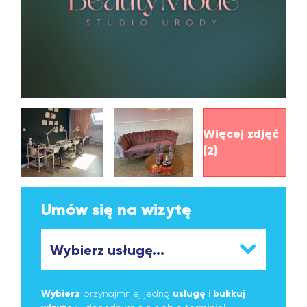
Więcej zdjęć
(2)
Umów się na wizytę
Wybierz
przynajmniej jedną
usługę
i
bukkuj