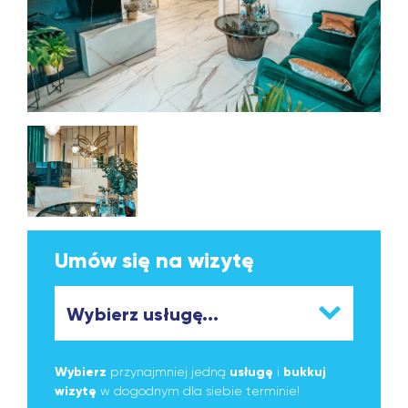
Umów się na wizytę
Wybierz
przynajmniej jedną
usługę
i
bukkuj
wizytę
w dogodnym dla siebie terminie!