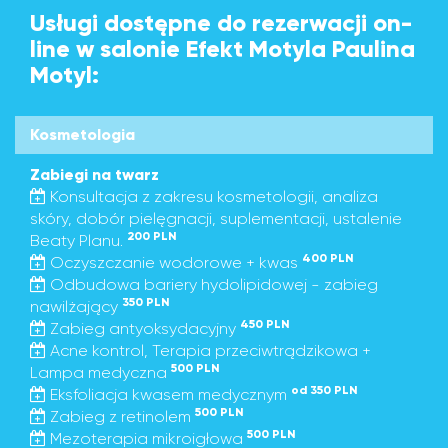
Usługi dostępne do rezerwacji on-
line w salonie Efekt Motyla Paulina
Motyl:
Kosmetologia
Zabiegi na twarz
Konsultacja z zakresu kosmetologii, analiza
skóry, dobór pielęgnacji, suplementacji, ustalenie
200 PLN
Beaty Planu.
400 PLN
Oczyszczanie wodorowe + kwas
Odbudowa bariery hydolipidowej - zabieg
350 PLN
nawilżający
450 PLN
Zabieg antyoksydacyjny
Acne kontrol, Terapia przeciwtrądzikowa +
500 PLN
Lampa medyczna
od 350 PLN
Eksfoliacja kwasem medycznym
500 PLN
Zabieg z retinolem
500 PLN
Mezoterapia mikroigłowa