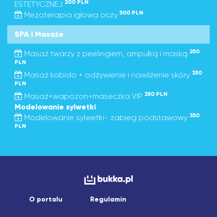
200 PLN
ESTETYCZNEJ
500 PLN
Mezoterapia igłowa oczy
SPA i Masaże
250
Masaż twarzy z peelingiem, ampułką i maską
PLN
350
Masaż kobido + odżywienie i nawilżenie skóry
PLN
350 PLN
Masaż+wapozon+maseczka VIP
Modelowanie sylwetki
350
Modelowanie sylwetki- zabieg podstawowy
PLN
O portalu
Regulamin