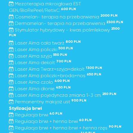
Mezoterapia mikroigłowa EST
600 PLN
GEN/BioRePeel/RetixC
2000 PLN
Cosmelan- terapia na przebarwienia
2300 PLN
Dermamelan- terapia na przebarwienia
2500
Stymulator hybrydowy - kwas polimlekowy
PLN
800 PLN
Laser Alma cała twarz
500 PLN
Laser Alma policzki
550 PLN
Laser Alma szyja
700 PLN
Laser Alma dekolt
1300 PLN
Laser Alma Twarz+szyja+dekolt
650 PLN
Laser Alma policzki+broda+nos
400 PLN
Laser Alma czoło
450 PLN
Laser Alma dłonie
250 PLN
Laser Alma pojedyncza zmiana 1-3 cm
900 PLN
Permanentny makijaż ust
Stylizacja brwi
40 PLN
Regulacja brwi
60 PLN
Regulacja brwi + henna brwi
90 PLN
Regulacja brwi + henna brwi + henna rzęs