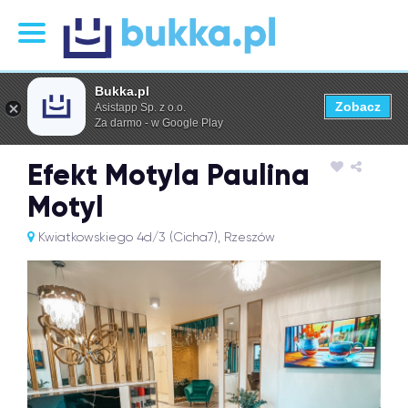
Bukka.pl
Zobacz
Asistapp Sp. z o.o.
Za darmo - w Google Play
Efekt Motyla Paulina
Motyl
Kwiatkowskiego 4d/3 (Cicha7), Rzeszów