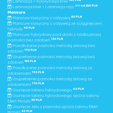
140 PLN
Laminacja + Koloryzacja brwi
290
od 250 PLN
Laminacja brwi + Laminacja rzęs
Manicure
80 PLN
Manicure klasyczny z odżywką
Manicure klasyczny z odżywką ze ściągnięciem
90 PLN
hybrydy
Manicure hybrydowy pod skórki z nadbudową
130 PLN
paznokci bez zdobień
Przedłużanie paznokci metodą żelową bez
170 PLN
zdobień
Uzupełnienie paznokci metodą żelową bez
150 PLN
zdobień
Przedłużanie paznokci metodą żelową ze
190 PLN
zdobieniami
Uzupełnienie paznokci metodą żelową ze
170 PLN
zdobieniami
40 PLN
Usunięcie lakieru hybrydowego
Usunięcie lakieru hybrydowego spoza salonu
50 PLN
Efekt Motyla
Usunięcie żelu z paznokci spoza salonu Efekt
60 PLN
Motyla