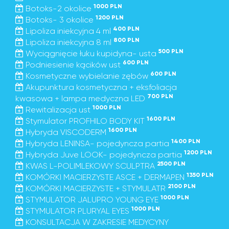
1000 PLN
Botoks-2 okolice
1200 PLN
Botoks- 3 okolice
400 PLN
Lipoliza iniekcyjna 4 ml
800 PLN
Lipoliza iniekcyjna 8 ml
500 PLN
Wyciągnięcie łuku kupidyna- usta
600 PLN
Podniesienie kącików ust
600 PLN
Kosmetyczne wybielanie zębów
Akupunktura kosmetyczna + eksfoliacja
700 PLN
kwasowa + lampa medyczna LED
1000 PLN
Rewitalizacja ust
1600 PLN
Stymulator PROFHILO BODY KIT
1600 PLN
Hybryda VISCODERM
1400 PLN
Hybryda LENINSA- pojedyncza partia
1200 PLN
Hybryda Juve LOOK- pojedyncza partia
2500 PLN
KWAS L-POLIMLEKOWY SCULPTRA
1350 PLN
KOMÓRKI MACIERZYSTE ASCE + DERMAPEN
2100 PLN
KOMÓRKI MACIERZYSTE + STYMULATR
1000 PLN
STYMULATOR JALUPRO YOUNG EYE
1000 PLN
STYMULATOR PLURYAL EYES
KONSULTACJA W ZAKRESIE MEDYCYNY