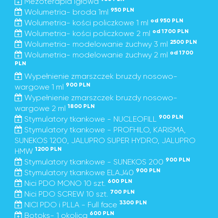
Mezoterapia igłowa
950 PLN
Wolumetria- broda 1ml
od 950 PLN
Wolumetria- kości policzkowe 1 ml
od 1700 PLN
Wolumetria- kości policzkowe 2 ml
2500 PLN
Wolumetria- modelowanie żuchwy 3 ml
od 1700
Wolumetria- modelowanie żuchwy 2 ml
PLN
Wypełnienie zmarszczek bruzdy nosowo-
900 PLN
wargowe 1 ml
Wypełnienie zmarszczek bruzdy nosowo-
1800 PLN
wargowe 2 ml
900 PLN
Stymulatory tkankowe - NUCLEOFILL
Stymulatory tkankowe - PROFHILO, KARISMA,
SUNEKOS 1200, JALUPRO SUPER HYDRO, JALUPRO
1200 PLN
HMW
900 PLN
Stymulatory tkankowe - SUNEKOS 200
900 PLN
Stymulatory tkankowe ELAJ40
600 PLN
Nici PDO MONO 10 szt.
700 PLN
Nici PDO SCREW 10 szt.
3300 PLN
NICI PDO i PLLA - Full face
600 PLN
Botoks- 1 okolica