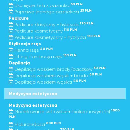
50 PLN
Usunięcie żelu z paznokci
25 PLN
Poprawa jednego paznokcia
Pedicure
120 PLN
Pedicure klasyczny + hybryda
110 PLN
Pedicure kosmetyczny
150 PLN
Pedicure kosmetyczny + hybryda
Stylizacja rzęs
40 PLN
Henna rzęs
150 PLN
Lifting i laminacja rzęs
Depilacja
50 PLN
Depilacja woskiem brody/baczków
60 PLN
Depilacja woskiem wąsik + broda
40 PLN
Depilacja woskiem wąsika
Medycyna estetyczna
Medycyna estetyczna
1000
Modelowanie ust kwasem hialuronowym 1ml
PLN
800 PLN
Hialuronidaza
750 PLN