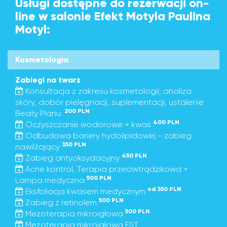
Usługi dostępne do rezerwacji on-
line w salonie Efekt Motyla Paulina
Motyl:
Kosmetologia
Zabiegi na twarz
Konsultacja z zakresu kosmetologii, analiza
skóry, dobór pielęgnacji, suplementacji, ustalenie
200 PLN
Beaty Planu.
400 PLN
Oczyszczanie wodorowe + kwas
Odbudowa bariery hydolipidowej - zabieg
350 PLN
nawilżający
450 PLN
Zabieg antyoksydacyjny
Acne kontrol, Terapia przeciwtrądzikowa +
500 PLN
Lampa medyczna
od 350 PLN
Eksfoliacja kwasem medycznym
500 PLN
Zabieg z retinolem
500 PLN
Mezoterapia mikroigłowa
Mezoterapia mikroigłowa EST