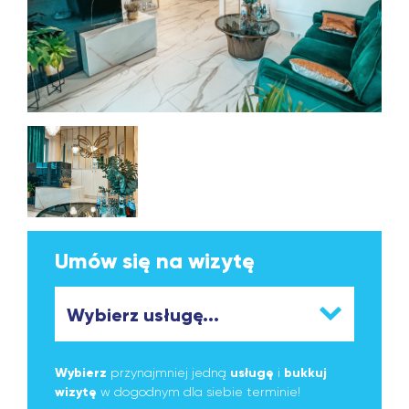
Umów się na wizytę
Wybierz
przynajmniej jedną
usługę
i
bukkuj
wizytę
w dogodnym dla siebie terminie!