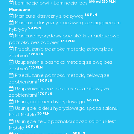
290
od 250 PLN
Laminacja brwi + Laminacja rzęs
Manicure
80 PLN
Manicure klasyczny z odżywką
Manicure klasyczny z odżywką ze ściągnięciem
90 PLN
hybrydy
Manicure hybrydowy pod skórki z nadbudową
130 PLN
paznokci bez zdobień
Przedłużanie paznokci metodą żelową bez
170 PLN
zdobień
Uzupełnienie paznokci metodą żelową bez
150 PLN
zdobień
Przedłużanie paznokci metodą żelową ze
190 PLN
zdobieniami
Uzupełnienie paznokci metodą żelową ze
170 PLN
zdobieniami
40 PLN
Usunięcie lakieru hybrydowego
Usunięcie lakieru hybrydowego spoza salonu
50 PLN
Efekt Motyla
Usunięcie żelu z paznokci spoza salonu Efekt
60 PLN
Motyla
50 PLN