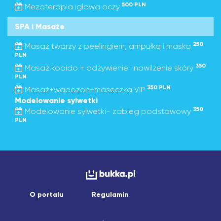
500 PLN
Mezoterapia igłowa oczy
SPA i Masaże
250
Masaż twarzy z peelingiem, ampułką i maską
PLN
350
Masaż kobido + odżywienie i nawilżenie skóry
PLN
350 PLN
Masaż+wapozon+maseczka VIP
Modelowanie sylwetki
350
Modelowanie sylwetki- zabieg podstawowy
PLN
O portalu
Regulamin
Copyright © 2026 asistapp sp. z o.o.