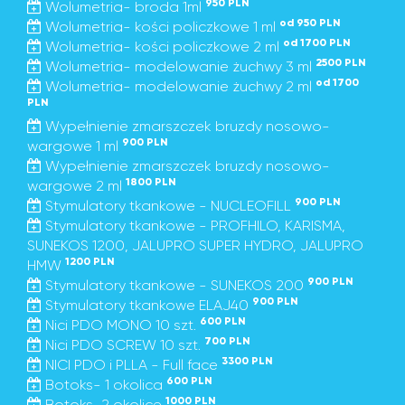
950 PLN
Wolumetria- broda 1ml
od 950 PLN
Wolumetria- kości policzkowe 1 ml
od 1700 PLN
Wolumetria- kości policzkowe 2 ml
2500 PLN
Wolumetria- modelowanie żuchwy 3 ml
od 1700
Wolumetria- modelowanie żuchwy 2 ml
PLN
Wypełnienie zmarszczek bruzdy nosowo-
900 PLN
wargowe 1 ml
Wypełnienie zmarszczek bruzdy nosowo-
1800 PLN
wargowe 2 ml
900 PLN
Stymulatory tkankowe - NUCLEOFILL
Stymulatory tkankowe - PROFHILO, KARISMA,
SUNEKOS 1200, JALUPRO SUPER HYDRO, JALUPRO
1200 PLN
HMW
900 PLN
Stymulatory tkankowe - SUNEKOS 200
900 PLN
Stymulatory tkankowe ELAJ40
600 PLN
Nici PDO MONO 10 szt.
700 PLN
Nici PDO SCREW 10 szt.
3300 PLN
NICI PDO i PLLA - Full face
600 PLN
Botoks- 1 okolica
1000 PLN
Botoks-2 okolice