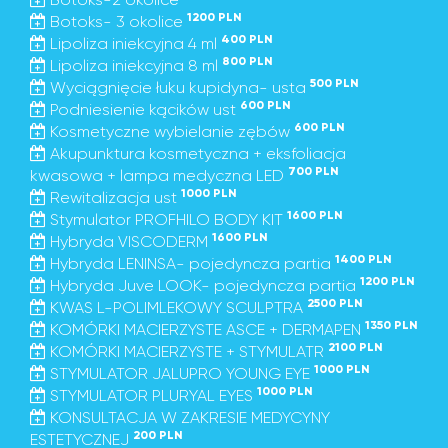
1200 PLN
Botoks- 3 okolice
400 PLN
Lipoliza iniekcyjna 4 ml
800 PLN
Lipoliza iniekcyjna 8 ml
500 PLN
Wyciągnięcie łuku kupidyna- usta
600 PLN
Podniesienie kącików ust
600 PLN
Kosmetyczne wybielanie zębów
Akupunktura kosmetyczna + eksfoliacja
700 PLN
kwasowa + lampa medyczna LED
1000 PLN
Rewitalizacja ust
1600 PLN
Stymulator PROFHILO BODY KIT
1600 PLN
Hybryda VISCODERM
1400 PLN
Hybryda LENINSA- pojedyncza partia
1200 PLN
Hybryda Juve LOOK- pojedyncza partia
2500 PLN
KWAS L-POLIMLEKOWY SCULPTRA
1350 PLN
KOMÓRKI MACIERZYSTE ASCE + DERMAPEN
2100 PLN
KOMÓRKI MACIERZYSTE + STYMULATR
1000 PLN
STYMULATOR JALUPRO YOUNG EYE
1000 PLN
STYMULATOR PLURYAL EYES
KONSULTACJA W ZAKRESIE MEDYCYNY
200 PLN
ESTETYCZNEJ