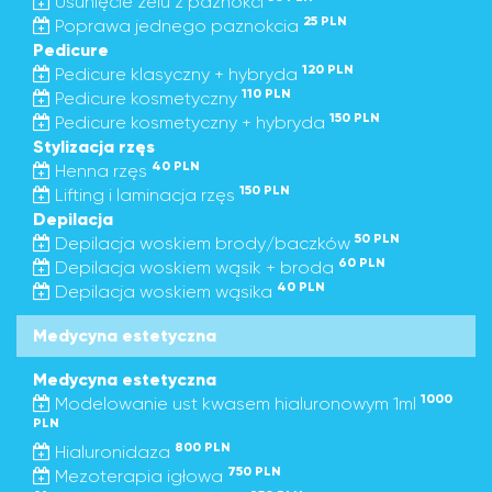
Usunięcie żelu z paznokci
25 PLN
Poprawa jednego paznokcia
Pedicure
120 PLN
Pedicure klasyczny + hybryda
110 PLN
Pedicure kosmetyczny
150 PLN
Pedicure kosmetyczny + hybryda
Stylizacja rzęs
40 PLN
Henna rzęs
150 PLN
Lifting i laminacja rzęs
Depilacja
50 PLN
Depilacja woskiem brody/baczków
60 PLN
Depilacja woskiem wąsik + broda
40 PLN
Depilacja woskiem wąsika
Medycyna estetyczna
Medycyna estetyczna
1000
Modelowanie ust kwasem hialuronowym 1ml
PLN
800 PLN
Hialuronidaza
750 PLN
Mezoterapia igłowa