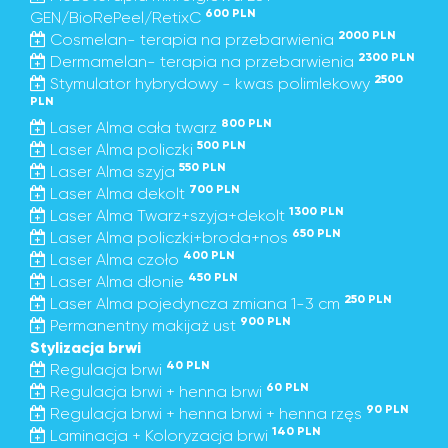
600 PLN
GEN/BioRePeel/RetixC
2000 PLN
Cosmelan- terapia na przebarwienia
2300 PLN
Dermamelan- terapia na przebarwienia
2500
Stymulator hybrydowy - kwas polimlekowy
PLN
800 PLN
Laser Alma cała twarz
500 PLN
Laser Alma policzki
550 PLN
Laser Alma szyja
700 PLN
Laser Alma dekolt
1300 PLN
Laser Alma Twarz+szyja+dekolt
650 PLN
Laser Alma policzki+broda+nos
400 PLN
Laser Alma czoło
450 PLN
Laser Alma dłonie
250 PLN
Laser Alma pojedyncza zmiana 1-3 cm
900 PLN
Permanentny makijaż ust
Stylizacja brwi
40 PLN
Regulacja brwi
60 PLN
Regulacja brwi + henna brwi
90 PLN
Regulacja brwi + henna brwi + henna rzęs
140 PLN
Laminacja + Koloryzacja brwi