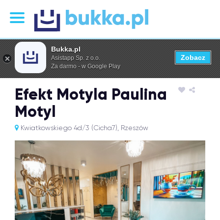
Bukka.pl
Zobacz
Asistapp Sp. z o.o.
Za darmo - w Google Play
Efekt Motyla Paulina
Motyl
Kwiatkowskiego 4d/3 (Cicha7), Rzeszów