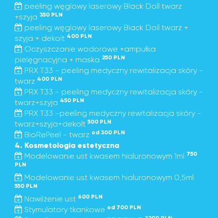
peeling węglowy laserowy Black Doll twarz
350 PLN
+szyja
peeling węglowy laserowy Black Doll twarz +
400 PLN
szyja + dekolt
Oczyszczanie wodorowe +ampułka
250 PLN
pielęgnacyjna + maska
PRX T33 - peeling medyczny rewitalizacja skóry -
400 PLN
twarz
PRX T33 - peeling medyczny rewitalizacja skóry -
450 PLN
twarz+szyja
PRX T33 -peeling medyczny rewitalizacja skóry -
500 PLN
twarz+szyja+dekolt
od 300 PLN
BioRePeel - twarz
4. Kosmetologia estetyczna
750
Modelowanie ust kwasem hialuronowym 1ml
PLN
Modelowanie ust kwasem hialuronowym 0,5ml
550 PLN
600 PLN
Nawilżenie ust
od 700 PLN
Stymulatory tkankowe