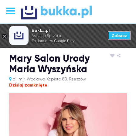
Bukka.pl
Zobacz
Asistapp Sp. z o.o.
Za darmo - w Google Play
Mary Salon Urody
Maria Wyszyńska
al. mjr. Wacława Kopisto 8B, Rzeszów
Dzisiaj zamknięte