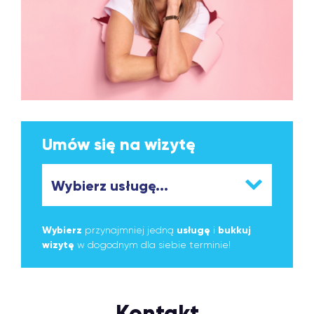
Umów się na wizytę
Wybierz
przynajmniej jedną
usługę
i
bukkuj
wizytę
w dogodnym dla siebie terminie!
Kontakt