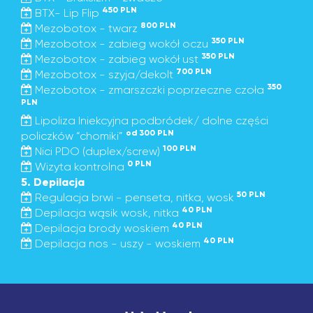
450 PLN
BTX- Lip Flip
800 PLN
Mezobotox - twarz
350 PLN
Mezobotox - zabieg wokół oczu
350 PLN
Mezobotox - zabieg wokół ust
700 PLN
Mezobotox - szyja/dekolt
350
Mezobotox - zmarszczki poprzeczne czoła
PLN
Lipoliza Iniekcyjna podbródek/ dolne części
od 300 PLN
policzków “chomiki”
100 PLN
Nici PDO (duplex/screw)
0 PLN
Wizyta kontrolna
5. Depilacja
50 PLN
Regulacja brwi - penseta, nitka, wosk
40 PLN
Depilacja wąsik wosk, nitka
40 PLN
Depilacja brody woskiem
40 PLN
Depilacja nos - uszy - woskiem