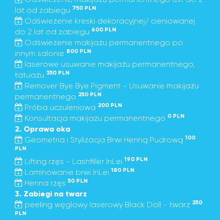
750 PLN
lat od zabiegu
Odświeżenie kreski dekoracyjnej/ cieniowanej
600 PLN
do 2 lat od zabiegu
Odświeżenie makijażu permanentnego po
800 PLN
innym salonie
laserowe usuwanie makijażu permanentnego,
350 PLN
tatuażu
Remover Bye Bye Pigment - Usuwanie makijażu
250 PLN
permanentnego
200 PLN
Próba uczuleniowa
0 PLN
Konsultacja makijażu permanentnego
2. Oprawa oka
100
Geometria i Stylizacja Brwi Henną Pudrową
PLN
190 PLN
Lifting rzęs - Lashfiller InLei
180 PLN
Laminowanie brwi InLei
50 PLN
Henna rzęs
3. Zabiegi na twarz
250
peeling węglowy laserowy Black Doll - twarz
PLN