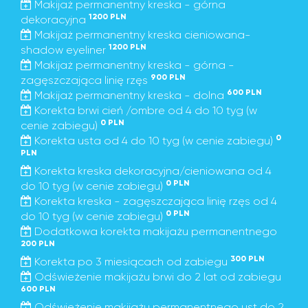
Makijaż permanentny kreska - górna
1200 PLN
dekoracyjna
Makijaż permanentny kreska cieniowana-
1200 PLN
shadow eyeliner
Makijaż permanentny kreska - górna -
900 PLN
zagęszczająca linię rzęs
600 PLN
Makijaż permanentny kreska - dolna
Korekta brwi cień /ombre od 4 do 10 tyg (w
0 PLN
cenie zabiegu)
0
Korekta usta od 4 do 10 tyg (w cenie zabiegu)
PLN
Korekta kreska dekoracyjna/cieniowana od 4
0 PLN
do 10 tyg (w cenie zabiegu)
Korekta kreska - zagęszczająca linię rzęs od 4
0 PLN
do 10 tyg (w cenie zabiegu)
Dodatkowa korekta makijażu permanentnego
200 PLN
300 PLN
Korekta po 3 miesiącach od zabiegu
Odświeżenie makijażu brwi do 2 lat od zabiegu
600 PLN
Odświeżenie makijażu permanentnego ust do 2