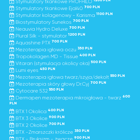
1200 PLN
Stymulatory tkankowe PROFHILO
700 PLN
Stymulatory tkankowe Ejal40
1100 PLN
Stymulator kolagenowy - Karisma
700 PLN
Biostymulatory Sunekos
700 PLN
Neauvia Hydro Deluxe
1200 PLN
Plural Silk - stymulator
700 PLN
Aquashine PTX
350 PLN
Mezoterapia igłowa oczu
400 PLN
Tropokolagen MD - Tissue
500 PLN
Vitaran (stymulacja okolicy oka)
450 PLN
Lumi eyes
550 PLN
Mezoterapia igłowa twarz/szyja/dekolt
700 PLN
Mezoterapia skóry głowy Dr.Cyj
550 PLN
Cytocare 532
600
Dermapen mezoterapia mikroigłowa - twarz
PLN
400 PLN
BTX 1 Okolica
900 PLN
BTX 3 Okolice
700 PLN
BTX 2 Okolice
350 PLN
BTX -Zmarszczki królicze
900 PLN
BTX - Bruksizm - żwacze